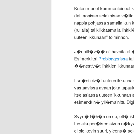
Kuten monet kommentoineet ker
(tai monissa selaimissa v�li
nappia pohjassa samalla kun k
(rullalla) tai klikkaamalla linkk
uuteen ikkunaan” toiminnon.
J�nnitt�v�� oli havaita ett�
Esimerkiksi
Probloggerissa
ta
��nestiv�t linkkien ikkunaan
Itse�ni eiv�t uuteen ikkunaan 
vastaavissa avaan joka tapauks
Itse asiassa uuteen ikkunaan 
esimerkkin� yll�mainittu Dig
Syyn� t�h�n on se, ett� ikku
tuo alkuper�isen sivun n�kyv
ei ole kovin suuri, yleens� 