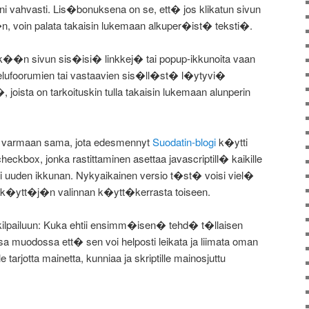
ni vahvasti. Lis�bonuksena on se, ett� jos klikatun sivun
 voin palata takaisin lukemaan alkuper�ist� teksti�.
��n sivun sis�isi� linkkej� tai popup-ikkunoita vaan
lufoorumien tai vastaavien sis�ll�st� l�ytyvi�
t�, joista on tarkoituskin tulla takaisin lukemaan alunperin
isi varmaan sama, jota edesmennyt
Suodatin-blogi
k�ytti
eckbox, jonka rastittaminen asettaa javascriptill� kaikille
etiksi uuden ikkunan. Nykyaikainen versio t�st� voisi viel�
n k�ytt�j�n valinnan k�ytt�kerrasta toiseen.
pailuun: Kuka ehtii ensimm�isen� tehd� t�llaisen
sa muodossa ett� sen voi helposti leikata ja liimata oman
e tarjotta mainetta, kunniaa ja skriptille mainosjuttu