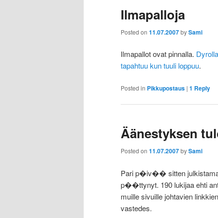
Ilmapalloja
Posted on
11.07.2007
by
Sami
Ilmapallot ovat pinnalla.
Dyroll
tapahtuu kun tuuli loppuu
.
Posted in
Pikkupostaus
|
1
Reply
Äänestyksen tul
Posted on
11.07.2007
by
Sami
Pari p�iv�� sitten julkistam
p��ttynyt. 190 lukijaa ehti a
muille sivuille johtavien linkk
vastedes.