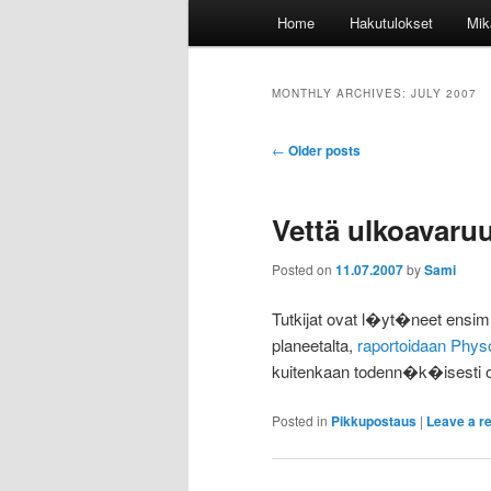
Main
Home
Hakutulokset
Mik
menu
MONTHLY ARCHIVES:
JULY 2007
Post
←
Older posts
navigation
Vettä ulkoavaru
Posted on
11.07.2007
by
Sami
Tutkijat ovat l�yt�neet ensi
planeetalta,
raportoidaan Phys
kuitenkaan todenn�k�isesti o
Posted in
Pikkupostaus
|
Leave a r