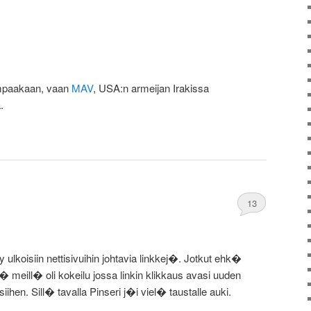
umpaakaan, vaan
MAV
, USA:n armeijan Irakissa
.
13
y ulkoisiin nettisivuihin johtavia linkkej�. Jotkut ehk�
meill� oli kokeilu jossa linkin klikkaus avasi uuden
siihen. Sill� tavalla Pinseri j�i viel� taustalle auki.