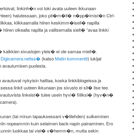
toivat, linkinh�n voi toki avata uuteen ikkunaan
lehteen) halutessaan, joko pit�m�ll� n�pp�imist�n Ctrl-
likkaa, klikkaamalla hiiren keskimm�isell� napilla
i� hiiren oikealla napilla ja valitsemalla sielt� “avaa linkki
 kaikkien sivustojen yleis� ei ole samaa mielt�.
i
Digicamera.netiss�
(katso
Matin kommentti
) lukijat
 avautumisen puolesta.
avautuvat nykyisin haittaa, koska linkkiblogeissa ja
essa linkit uuteen ikkunaan jos sivusto ei sit� itse tee.
avautuvista linkeist� tulee usein hyvi� fiiliksi� (hyv�n�
icamera).
nan (tai minun tapauksessani v�lilehden) sulkeminen
iin nopeammin kuin selaimen back-napin painaminen. Ero
sekunnin luokkaa tai viel� v�hemm�n, mutta sekin