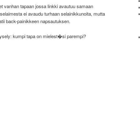
et vanhan tapaan jossa linkki avautuu samaan
selaimesta ei avaudu turhaan selainikkunoita, mutta
aatii back-painikkeen napsautuksen.
akysely: kumpi tapa on mielest�si parempi?