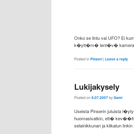
Onko se lintu vai UFO? Ei k
k�ytt�m� lent�v� kamera
Posted in
Pinseri
|
Leave a reply
Lukijakysely
Posted on
9.07.2007
by
Sami
Useista Pinserin jutuista l�yty
huomasivatkin, ett� kev��ll� 
selainikkunan ja klikatun linkin 