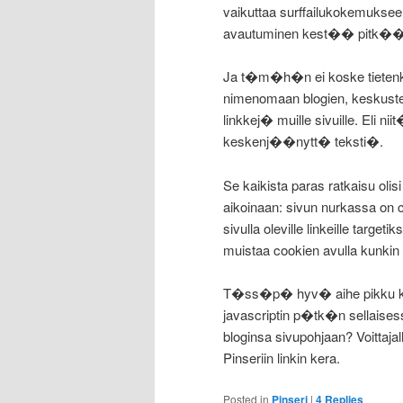
vaikuttaa surffailukokemuksee
avautuminen kest�� pitk��n,
Ja t�m�h�n ei koske tietenk
nimenomaan blogien, keskuste
linkkej� muille sivuille. Eli nii
keskenj��nytt� teksti�.
Se kaikista paras ratkaisu ol
aikoinaan: sivun nurkassa on ch
sivulla oleville linkeille targ
muistaa cookien avulla kunki
T�ss�p� hyv� aihe pikku kil
javascriptin p�tk�n sellaises
bloginsa sivupohjaan? Voittajall
Pinseriin linkin kera.
Posted in
Pinseri
|
4
Replies