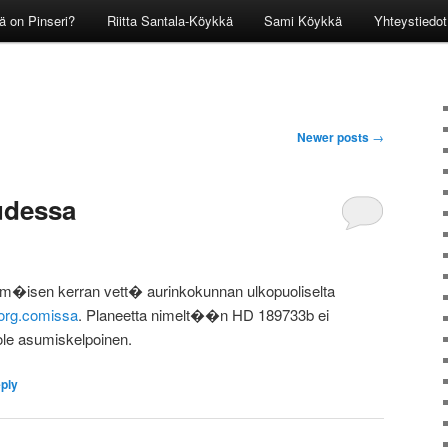
ä on Pinseri?
Riitta Santala-Köykkä
Sami Köykkä
Yhteystiedot
Newer posts
→
udessa
mm�isen kerran vett� aurinkokunnan ulkopuoliselta
org.comissa
. Planeetta nimelt��n
HD 189733b ei
le asumiskelpoinen.
eply