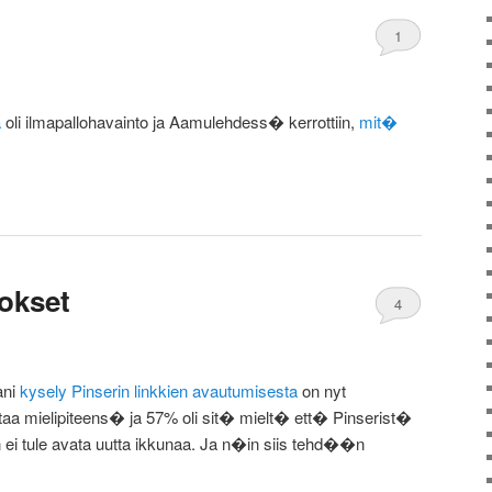
1
a
oli ilmapallohavainto ja Aamulehdess� kerrottiin,
mit�
okset
4
ani
kysely Pinserin linkkien avautumisesta
on nyt
ntaa mielipiteens� ja 57% oli sit� mielt� ett� Pinserist�
ien ei tule avata uutta ikkunaa. Ja n�in siis tehd��n