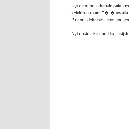
Nyt olemme kuitenkin palanne
selainikkunaan. T�ll� tavalla 
Pinseriin takaisin tuleminen v
Nyt onkin aika suorittaa lukij