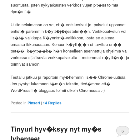
suoritusta, joten nykyaikaisten verkkosivujen pit�isi toimia
ripe�sti.�
Uutta selaimessa on se, ett� verkkosivut ja -palvelut uppoavat
entist� paremmin k�ytt�j�rjestelm��n. Verkkopalvelun voi
lis�t� vaikkapa K�ynnist�-valikkoon, josta se aukeaa
omassa ikkunassaan. Koneen k�ytt�j�n ei tarvitse en��
tiet��, k�ytt��k� h�n koneelleen asennettuja ohjelmia vai
verkossa sijaitsevia verkkopalveluita – molemmat n�ytt�v�t ja
toimivat samoin.
Testailu jatkuu ja raportoin my�hemmin lis�� Chrome-uutisia.
Jos pystyt lukemaan t�m�n tekstin, tied�mme ett�
WordPressill� bloggaus toimii oikein Chromessa :-)
Posted in
Pinseri
|
14
Replies
Tinyurl hyv�ksyy nyt my�s
6
lyhenteet