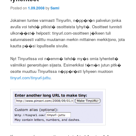
Posted on
1.09.2008
by
Sami
Jokainen tuntee varmasti Tinyurlin, n�pp�r�n palvelun jonka
avulla voi tehd� pitkist� osoitteista lyhyit�. Osoitteet tunnisti
ulkon��st� helposti: tinyurl.com-osoitteen j�lkeen tuli
satunnaisesti valittu muutaman merkin mittainen merkkijono, jota
kautta p��si lopulliselle sivulle.
Nyt Tinyurlissa voi n�emm� tehd� my�s omia lyhenteit�
valmiiksi generoitujen sijasta. Esimerkiksi t�m�n jutun pitk�
osoite muuttuu Tinyurlissa n�pp�r�sti lyhyeen muotoon
tinyurl.com/tinyurl-juttu
.