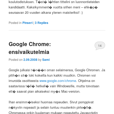
koulutodistuksen. T�st� l�htien tittelini on luonnontieteiden
kandidaatti. Kaksikymment� vuotta siihen meni – ehk�p�
seuraavan 20 vuoden aikana ylenen maisteriksi! :)
Posted in
Pinseri
|
3
Replies
Google Chrome:
14
ensivaikutelmia
Posted on
2.09.2008
by
Sami
Google julkaisi t�n��n oman selaimensa, Google Chromen. Ja
pitih�n sit� toki kokeilla kun kaikki muutkin. Chromen voi
imuroida osoitteesta
www.google.com/chrome
. Ohjelma on
saatavissa t�ll� hetkell� vain Windowsille, mutta toivotaan
ett� saavat pian aikaiseksi my�s Mac-version.
Ihan ensimm�iseksi huomaa nopeuden. Sivut pomppivat
n�kyviin nopeasti ja selain tuntuu muutenkin pirte�lt�.
Chromessa onkin kuuleman mukaan nopeutettu Javascriptin