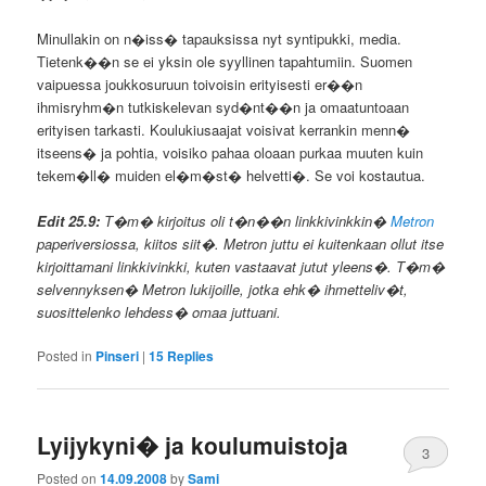
Minullakin on n�iss� tapauksissa nyt syntipukki, media.
Tietenk��n se ei yksin ole syyllinen tapahtumiin. Suomen
vaipuessa joukkosuruun toivoisin erityisesti er��n
ihmisryhm�n tutkiskelevan syd�nt��n ja omaatuntoaan
erityisen tarkasti. Koulukiusaajat voisivat kerrankin menn�
itseens� ja pohtia, voisiko pahaa oloaan purkaa muuten kuin
tekem�ll� muiden el�m�st� helvetti�. Se voi kostautua.
Edit 25.9:
T�m� kirjoitus oli t�n��n linkkivinkkin�
Metron
paperiversiossa, kiitos siit�. Metron juttu ei kuitenkaan ollut itse
kirjoittamani linkkivinkki, kuten vastaavat jutut yleens�. T�m�
selvennyksen� Metron lukijoille, jotka ehk� ihmetteliv�t,
suosittelenko lehdess� omaa juttuani.
Posted in
Pinseri
|
15
Replies
Lyijykyni� ja koulumuistoja
3
Posted on
14.09.2008
by
Sami