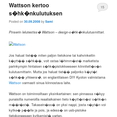
Wattson kertoo
15
s�hk�nkulutuksen
Posted on
30.09.2008
by
Sami
Pinserin lelutestiss� Wattson – design-s�hk�nkulutusmittari.
Jos haluat tiet�� miten paljon tietokone tai kahvinkeitin
k�ytt�� s�hk��, voit ostaa l�himm�st� marketista
parinkympin hintaisen s�hk�pistokkeeseen kiinnitett�v�n
kulutusmittarin. Mutta jos haluat tiet�� paljonko k�yt�t
s�hk��
yhteens�
, on englantilaisen DIY Kyoton valmistama
Wattson
varmasti sinua kiinnostava laite.
Wattson on toiminnoiltaan yksinkertainen: sen pinnassa n�kyy
punaisilla numeroilla reaaliaikainen tieto k�ytt�m�si s�hk�n
m��r�st�. Takasein�ss� on yksi nappi, josta n�yt�n voi
kytke� p��lle ja pois, ja edess� on usb-pistoke
tietokoneeseen kytkemist� varten.