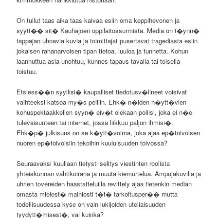
On tullut taas aika taas kaivaa esiin oma keppihevonen ja
syytt�� sit� Kauhajoen oppilaitossurmista. Media on t�ynn�
tappajan uhoavia kuvia ja toimittajat pusertavat tragediasta esiin
jokaisen rahanarvoisen tipan tietoa, luuloa ja tunnetta. Kohun
laannuttua asia unohtuu, kunnes tapaus tavalla tai toisella
toistuu.
Etsiess��n syyllisi� kaupalliset tiedotusv�lineet voisivat
vaihteeksi katsoa my�s peiliin. Ehk� n�iden n�ytt�vien
kohuspektaakkelien syyn� eiv�t olekaan poliisi, joka ei n�e
tulevaisuuteen tai internet, jossa liikkuu paljon ihmisi�.
Ehk�p� julkisuus on se k�ytt�voima, joka ajaa ep�toivoisen
nuoren ep�toivoisiin tekoihin kuuluisuuden toivossa?
Seuraavaksi kuullaan tietysti selitys viestinten roolista
yhteiskunnan vahtikoirana ja muuta kiemurtelua. Ampujakuvilla ja
uhrien tovereiden haastatteluilla revittely ajaa tietenkin median
omasta mielest� mainiosti t�t� tarkoitusper�� mutta
todellisuudessa kyse on vain lukijoiden uteliaisuuden
tyydytt�misest�, vai kuinka?