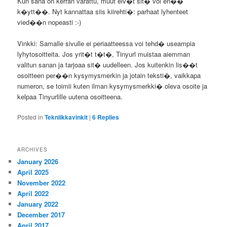
Kun sana on kerran varattu, muut eiv�t sit� voi en��
k�ytt��. Nyt kannattaa siis kiirehti�: parhaat lyhenteet
vied��n nopeasti :-)
Vinkki: Samalle sivulle ei periaatteessa voi tehd� useampia
lyhytosoitteita. Jos yrit�t t�t�, Tinyurl muistaa aiemman
valitun sanan ja tarjoaa sit� uudelleen. Jos kuitenkin lis��t
osoitteen per��n kysymysmerkin ja jotain teksti�, vaikkapa
numeron, se toimii kuten ilman kysymysmerkki� oleva osoite ja
kelpaa Tinyurlille uutena osoitteena.
Posted in
Tekniikkavinkit
|
6
Replies
ARCHIVES
January 2026
April 2025
November 2022
April 2022
January 2022
December 2017
April 2017