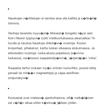
Hauskojen n�rttilelujen ei tarvitse aina olla kalliita ja s�hk�ll�
toimivia.
Vanhoja tavaroita myyv�st� liikkeest� bongattu t�ysi aski
Koh-I-Noorin lyijykyni� tuotti mielikuvituksessa aikamatkan 70-
luvulle ja lukuisia hauskoja ohikiit�vi� muistoja. Koulun
kiviportaat, pihakeinut, kartta luokan oikeassa etukulmassa. Ja
erikoisiakin muistoja: ruoka-alusta pulpetissa (s�imme
luokassa), sis�tossut saapaskelip�ivin�, j�rjest�j�n “virka”.
Kaupasta tarttui mukaan my�s sininen ruutuvihko, puusta tehty
penaali (ei mit��n magneetteja) ja vajaa askillinen
sinipunakyni�:
Kouluasiat ovat mieless� ajankohtaisina, sill� meik�l�inen
sai v�h�n aikaa sitten k�siins� j�lleen yhden