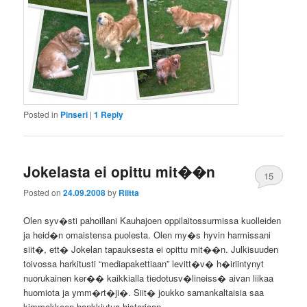
Posted in
Pinseri
|
1
Reply
Jokelasta ei opittu mit��n
15
Posted on
24.09.2008
by
Riitta
Olen syv�sti pahoillani Kauhajoen oppilaitossurmissa kuolleiden
ja heid�n omaistensa puolesta. Olen my�s hyvin harmissani
siit�, ett� Jokelan tapauksesta ei opittu mit��n. Julkisuuden
toivossa harkitusti “mediapakettiaan” levitt�v� h�iriintynyt
nuorukainen ker�� kaikkialla tiedotusv�lineiss� aivan liikaa
huomiota ja ymm�rt�ji�. Siit� joukko samankaltaisia saa
kimmokkeen hankkiutua historiaan.