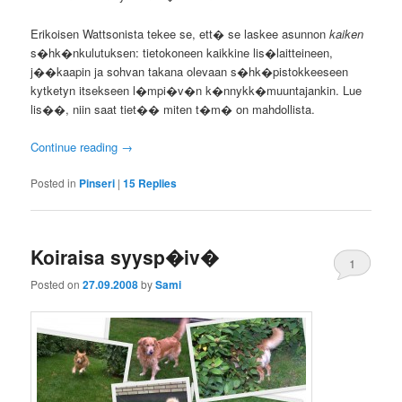
Erikoisen Wattsonista tekee se, ett� se laskee asunnon
kaiken
s�hk�nkulutuksen: tietokoneen kaikkine lis�laitteineen,
j��kaapin ja sohvan takana olevaan s�hk�pistokkeeseen
kytketyn itsekseen l�mpi�v�n k�nnykk�muuntajankin. Lue
lis��, niin saat tiet�� miten t�m� on mahdollista.
Continue reading
→
Posted in
Pinseri
|
15
Replies
Koiraisa syysp�iv�
1
Posted on
27.09.2008
by
Sami