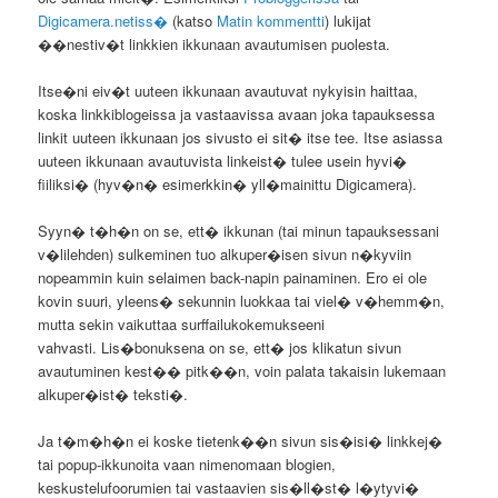
Digicamera.netiss�
(katso
Matin kommentti
) lukijat
��nestiv�t linkkien ikkunaan avautumisen puolesta.
Itse�ni eiv�t uuteen ikkunaan avautuvat nykyisin haittaa,
koska linkkiblogeissa ja vastaavissa avaan joka tapauksessa
linkit uuteen ikkunaan jos sivusto ei sit� itse tee. Itse asiassa
uuteen ikkunaan avautuvista linkeist� tulee usein hyvi�
fiiliksi� (hyv�n� esimerkkin� yll�mainittu Digicamera).
Syyn� t�h�n on se, ett� ikkunan (tai minun tapauksessani
v�lilehden) sulkeminen tuo alkuper�isen sivun n�kyviin
nopeammin kuin selaimen back-napin painaminen. Ero ei ole
kovin suuri, yleens� sekunnin luokkaa tai viel� v�hemm�n,
mutta sekin vaikuttaa surffailukokemukseeni
vahvasti. Lis�bonuksena on se, ett� jos klikatun sivun
avautuminen kest�� pitk��n, voin palata takaisin lukemaan
alkuper�ist� teksti�.
Ja t�m�h�n ei koske tietenk��n sivun sis�isi� linkkej�
tai popup-ikkunoita vaan nimenomaan blogien,
keskustelufoorumien tai vastaavien sis�ll�st� l�ytyvi�