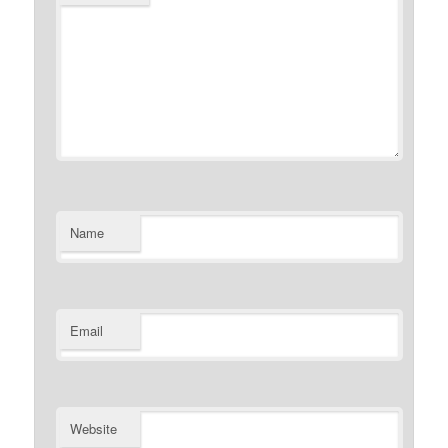
Name
Email
Website