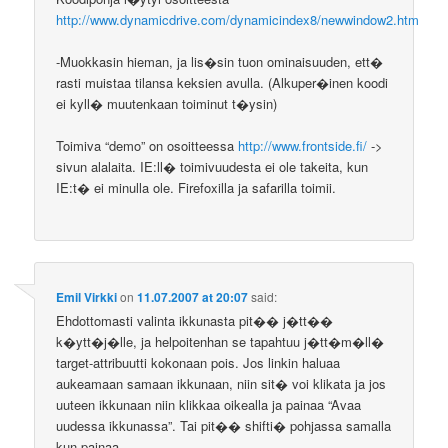
http://www.dynamicdrive.com/dynamicindex8/newwindow2.htm
-Muokkasin hieman, ja lis�sin tuon ominaisuuden, ett�
rasti muistaa tilansa keksien avulla. (Alkuper�inen koodi
ei kyll� muutenkaan toiminut t�ysin)
Toimiva “demo” on osoitteessa
http://www.frontside.fi/
->
sivun alalaita. IE:ll� toimivuudesta ei ole takeita, kun
IE:t� ei minulla ole. Firefoxilla ja safarilla toimii.
Emil Virkki
on
11.07.2007 at 20:07
said:
Ehdottomasti valinta ikkunasta pit�� j�tt��
k�ytt�j�lle, ja helpoitenhan se tapahtuu j�tt�m�ll�
target-attribuutti kokonaan pois. Jos linkin haluaa
aukeamaan samaan ikkunaan, niin sit� voi klikata ja jos
uuteen ikkunaan niin klikkaa oikealla ja painaa “Avaa
uudessa ikkunassa”. Tai pit�� shifti� pohjassa samalla
kun painaa.