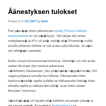
Äänestyksen tulokset
Posted on
11.07.2007
by
Sami
Pari p�iv�� sitten julkistamani
kysely Pinserin linkkien
avautumisesta
on nyt p��ttynyt. 190 lukijaa ehti antaa
mielipiteens� ja 57% oli sit� mielt� ett� Pinserist� muille
sivuille johtavien linkkien ei tule avata uutta ikkunaa. Ja n�in
siis tehd��n vastedes.
Kuten monet kommentoineet kertoivat, linkinh�n voi toki avata
uuteen ikkunaan (tai monissa selaimissa
v�lilehteen) halutessaan, joko pit�m�ll� n�pp�imist�n Ctrl-
nappia pohjassa samalla kun klikkaa, klikkaamalla hiiren
keskimm�isell� napilla (rullalla) tai klikkaamalla linkki� hiiren
oikealla napilla ja valitsemalla sielt� “avaa linkki uuteen
ikkunaan” toiminnon.
J�nnitt�v�� oli havaita ett� kaikkien sivustojen yleis� ei
ole samaa mielt�. Esimerkiksi
Probloggerissa
tai