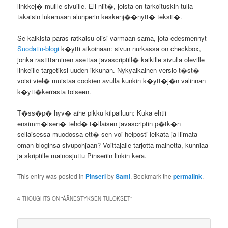
linkkej� muille sivuille. Eli niit�, joista on tarkoituskin tulla
takaisin lukemaan alunperin keskenj��nytt� teksti�.
Se kaikista paras ratkaisu olisi varmaan sama, jota edesmennyt
Suodatin-blogi
k�ytti aikoinaan: sivun nurkassa on checkbox,
jonka rastittaminen asettaa javascriptill� kaikille sivulla oleville
linkeille targetiksi uuden ikkunan. Nykyaikainen versio t�st�
voisi viel� muistaa cookien avulla kunkin k�ytt�j�n valinnan
k�ytt�kerrasta toiseen.
T�ss�p� hyv� aihe pikku kilpailuun: Kuka ehtii
ensimm�isen� tehd� t�llaisen javascriptin p�tk�n
sellaisessa muodossa ett� sen voi helposti leikata ja liimata
oman bloginsa sivupohjaan? Voittajalle tarjotta mainetta, kunniaa
ja skriptille mainosjuttu Pinseriin linkin kera.
This entry was posted in
Pinseri
by
Sami
. Bookmark the
permalink
.
4 THOUGHTS ON “
ÄÄNESTYKSEN TULOKSET
”