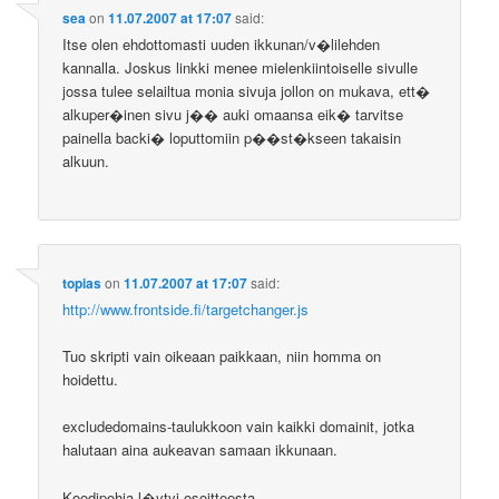
sea
on
11.07.2007 at 17:07
said:
Itse olen ehdottomasti uuden ikkunan/v�lilehden
kannalla. Joskus linkki menee mielenkiintoiselle sivulle
jossa tulee selailtua monia sivuja jollon on mukava, ett�
alkuper�inen sivu j�� auki omaansa eik� tarvitse
painella backi� loputtomiin p��st�kseen takaisin
alkuun.
topias
on
11.07.2007 at 17:07
said:
http://www.frontside.fi/targetchanger.js
Tuo skripti vain oikeaan paikkaan, niin homma on
hoidettu.
excludedomains-taulukkoon vain kaikki domainit, jotka
halutaan aina aukeavan samaan ikkunaan.
Koodipohja l�ytyi osoitteesta