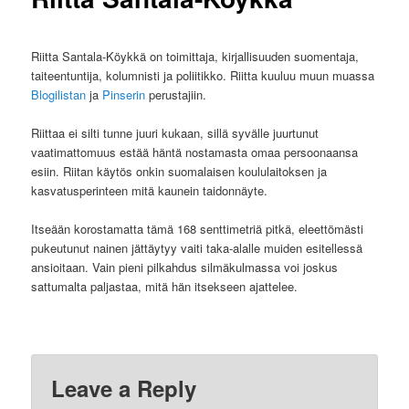
Riitta Santala-Köykkä on toimittaja, kirjallisuuden suomentaja,
taiteentuntija, kolumnisti ja poliitikko. Riitta kuuluu muun muassa
Blogilistan
ja
Pinserin
perustajiin.
Riittaa ei silti tunne juuri kukaan, sillä syvälle juurtunut
vaatimattomuus estää häntä nostamasta omaa persoonaansa
esiin. Riitan käytös onkin suomalaisen koululaitoksen ja
kasvatusperinteen mitä kaunein taidonnäyte.
Itseään korostamatta tämä 168 senttimetriä pitkä, eleettömästi
pukeutunut nainen jättäytyy vaiti taka-alalle muiden esitellessä
ansioitaan. Vain pieni pilkahdus silmäkulmassa voi joskus
sattumalta paljastaa, mitä hän itsekseen ajattelee.
Leave a Reply