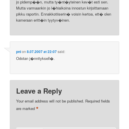
jo pidemp��n, mutta ty�nt�yteinen kev�t esti sen.
Mutta varmaankin jo l�hiaikoina innostun kirjoittamaan
pikku raportin. Ennakkotiiserin� voisin kertoa, ett� olen
kameraan eritt�in tyytyv�inen.
pni
on
8.07.2007 at 22:07
said:
Odotan j�nnityksell�.
Leave a Reply
Your email address will not be published.
Required fields
*
are marked