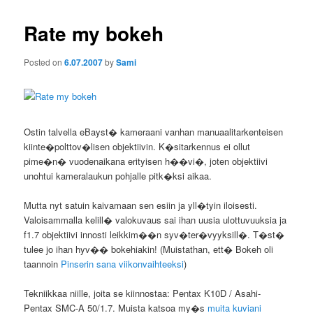
Rate my bokeh
Posted on
6.07.2007
by
Sami
Ostin talvella eBayst� kameraani vanhan manuaalitarkenteisen
kiinte�polttov�lisen objektiivin. K�sitarkennus ei ollut
pime�n� vuodenaikana erityisen h��vi�, joten objektiivi
unohtui kameralaukun pohjalle pitk�ksi aikaa.
Mutta nyt satuin kaivamaan sen esiin ja yll�tyin iloisesti.
Valoisammalla kelill� valokuvaus sai ihan uusia ulottuvuuksia ja
f1.7 objektiivi innosti leikkim��n syv�ter�vyyksill�. T�st�
tulee jo ihan hyv�� bokehiakin! (Muistathan, ett� Bokeh oli
taannoin
Pinserin sana viikonvaihteeksi
)
Tekniikkaa niille, joita se kiinnostaa: Pentax K10D / Asahi-
Pentax SMC-A 50/1.7. Muista katsoa my�s
muita kuviani