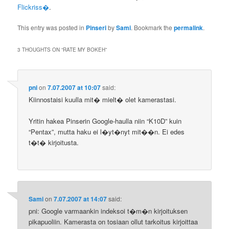
Flickriss�
.
This entry was posted in
Pinseri
by
Sami
. Bookmark the
permalink
.
3 THOUGHTS ON “
RATE MY BOKEH
”
pni
on
7.07.2007 at 10:07
said:
Kiinnostaisi kuulla mit� mielt� olet kamerastasi.
Yritin hakea Pinserin Google-haulla niin “K10D” kuin
“Pentax”, mutta haku ei l�yt�nyt mit��n. Ei edes
t�t� kirjoitusta.
Sami
on
7.07.2007 at 14:07
said:
pni: Google varmaankin indeksoi t�m�n kirjoituksen
pikapuoliin. Kamerasta on tosiaan ollut tarkoitus kirjoittaa