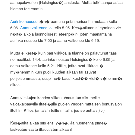
aamupalaverien (Helsingiss�) ansiosta. Mutta tutkitaanpa asiaa
hieman tarkemmin…
Aurinko nousee
t�n� aamuna pni:n horisontin mukaan kello
6.06.
Aamu valkenee jo
kello 5.25. Kes�aikaan siirtyminen vie
n�it� aikoja luonnollisesti eteenp�in, joten maanantaina
aurinko nousee klo 7.00 ja aamu valkenee klo 6.19.
Mutta ei kest� kuin pari viikkoa ja tilanne on palautunut taas
normaaliksi. 14.4. aurinko nousee Helsingiss� kello 6.05 ja
aamu valkenee kello 5.21. Niille, jotka ovat liikkeell�
my�hemmin kuin puoli kuuden aikaan tai asuvat
pohjoisemmassa, uuspime� kausi kest�� viel� v�hemm�n
aikaa.
Aamuvirkkujen kahden viikon uhraus tuo siis meille
valoakaipaaville iltael�jille puolen vuoden mittaisen bonusvalon
iltoihin. Kiitos (antaisin teille mitalin, jos se auttaisi) :-)
Kes�aika alkaa siis ensi y�n�. Ja huomenna pime�
laskeutuu vasta iltauutisten aikaan!