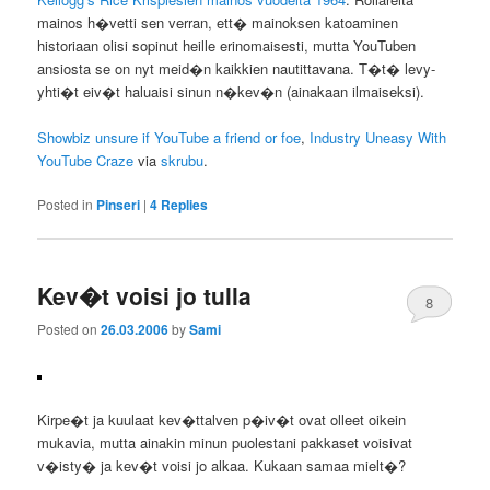
mainos h�vetti sen verran, ett� mainoksen katoaminen
historiaan olisi sopinut heille erinomaisesti, mutta YouTuben
ansiosta se on nyt meid�n kaikkien nautittavana. T�t� levy-
yhti�t eiv�t haluaisi sinun n�kev�n (ainakaan ilmaiseksi).
Showbiz unsure if YouTube a friend or foe
,
Industry Uneasy With
YouTube Craze
via
skrubu
.
Posted in
Pinseri
|
4
Replies
Kev�t voisi jo tulla
8
Posted on
26.03.2006
by
Sami
Kirpe�t ja kuulaat kev�ttalven p�iv�t ovat olleet oikein
mukavia, mutta ainakin minun puolestani pakkaset voisivat
v�isty� ja kev�t voisi jo alkaa. Kukaan samaa mielt�?