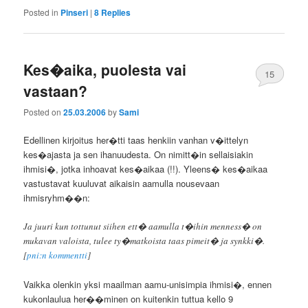
Posted in
Pinseri
|
8
Replies
Kes�aika, puolesta vai
15
vastaan?
Posted on
25.03.2006
by
Sami
Edellinen kirjoitus her�tti taas henkiin vanhan v�ittelyn
kes�ajasta ja sen ihanuudesta. On nimitt�in sellaisiakin
ihmisi�, jotka inhoavat kes�aikaa (!!). Yleens� kes�aikaa
vastustavat kuuluvat aikaisin aamulla nousevaan
ihmisryhm��n:
Ja juuri kun tottunut siihen ett� aamulla t�ihin menness� on
mukavan valoista, tulee ty�matkoista taas pimeit� ja synkki�.
[
pni:n kommentti
]
Vaikka olenkin yksi maailman aamu-unisimpia ihmisi�, ennen
kukonlaulua her��minen on kuitenkin tuttua kello 9