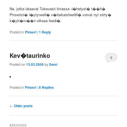
Ne, jotka lataavat Tukevasti ilmassa -l�hetyst� t��lt�
Pinserist� l�ytyneell� v�liaikaisfeedill� voivat nyt siirty�
k�ytt�m��n oikeaa feedi�.
Posted in
Pinseri
|
1
Reply
Kev�taurinko
8
Posted on
13.03.2006
by
Sami
Posted in
Pinseri
|
8
Replies
Post
←
Older posts
navigation
ARCHIVES