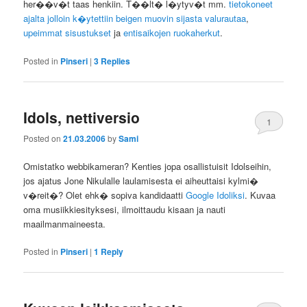
her��v�t taas henkiin. T��lt� l�ytyv�t mm.
tietokoneet
ajalta jolloin k�ytettiin beigen muovin sijasta valurautaa
,
upeimmat sisustukset
ja
entisaikojen ruokaherkut
.
Posted in
Pinseri
|
3
Replies
Idols, nettiversio
1
Posted on
21.03.2006
by
Sami
Omistatko webbikameran? Kenties jopa osallistuisit Idolseihin,
jos ajatus Jone Nikulalle laulamisesta ei aiheuttaisi kylmi�
v�reit�? Olet ehk� sopiva kandidaatti
Google Idoliksi
. Kuvaa
oma musiikkiesityksesi, ilmoittaudu kisaan ja nauti
maailmanmaineesta.
Posted in
Pinseri
|
1
Reply