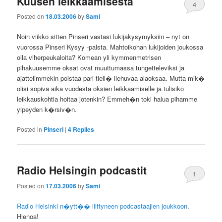
Kuusen leikkaamisesta
4
Posted on
18.03.2006
by
Sami
Noin viikko sitten Pinseri vastasi lukijakysymyksiin – nyt on
vuorossa Pinseri Kysyy -palsta. Mahtoikohan lukijoiden joukossa
olla viherpeukaloita? Komean yli kymmenmetrisen
pihakuusemme oksat ovat muuttumassa tungetteleviksi ja
ajattelimmekin poistaa pari tiell� liehuvaa alaoksaa. Mutta mik�
olisi sopiva aika vuodesta oksien leikkaamiselle ja tulisiko
leikkauskohtia hoitaa jotenkin? Emmeh�n toki halua pihamme
ylpeyden k�rsiv�n.
Posted in
Pinseri
|
4
Replies
Radio Helsingin podcastit
1
Posted on
17.03.2006
by
Sami
Radio Helsinki n�ytt�� liittyneen podcastaajien joukkoon
.
Hienoa!