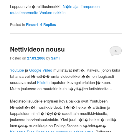
Loppuun viel� reittiesimerkki:
N�in ajat Tampereen
rautatieasemalta Vaakon nakkiin
.
Posted in
Pinseri
|
6
Replies
Nettivideon nousu
4
Posted on
27.03.2006
by
Sami
Youtube
ja
Google Video
mullistavat netti�. Palvelu, johon kuka
tahansa voi l�hett�� omia videoleikkeit��n on loogisesti
seuraava askel
Flickrin
tapaisten kuvagallerioiden j�lkeen.
Mutta joukossa on muutakin kuin k�ytt�jien kotivideoita…
Mediateollisuudelle erityisen kova paikka ovat Youtubeen
l�hetett�v�t musiikkivideot. T�ll� hetkell� artistien ja
kappaleiden nimill� l�yt�� sadoittain musiikkivideoita,
joukossa harvinaisuuksiakin. Yksi juuri t�ll� hetkell� netti�
kiert�vi� suosikkeja on Rolling Stonesin t�hditt�m�
Kellogg’s Rice Krispiesien mainos vuodelta 1964
. Rollareita