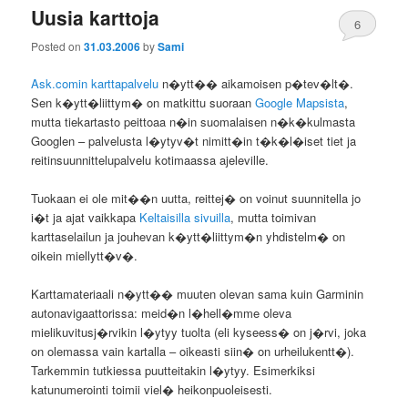
Uusia karttoja
6
Posted on
31.03.2006
by
Sami
Ask.comin karttapalvelu
n�ytt�� aikamoisen p�tev�lt�.
Sen k�ytt�liittym� on matkittu suoraan
Google Mapsista
,
mutta tiekartasto peittoaa n�in suomalaisen n�k�kulmasta
Googlen – palvelusta l�ytyv�t nimitt�in t�k�l�iset tiet ja
reitinsuunnittelupalvelu kotimaassa ajeleville.
Tuokaan ei ole mit��n uutta, reittej� on voinut suunnitella jo
i�t ja ajat vaikkapa
Keltaisilla sivuilla
, mutta toimivan
karttaselailun ja jouhevan k�ytt�liittym�n yhdistelm� on
oikein miellytt�v�.
Karttamateriaali n�ytt�� muuten olevan sama kuin Garminin
autonavigaattorissa: meid�n l�hell�mme oleva
mielikuvitusj�rvikin l�ytyy tuolta (eli kyseess� on j�rvi, joka
on olemassa vain kartalla – oikeasti siin� on urheilukentt�).
Tarkemmin tutkiessa puutteitakin l�ytyy. Esimerkiksi
katunumerointi toimii viel� heikonpuoleisesti.