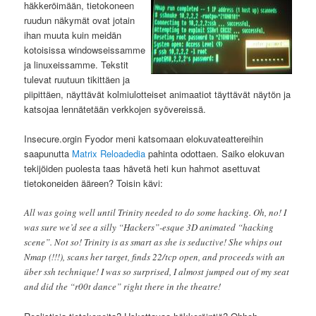
häkkeröimään, tietokoneen
ruudun näkymät ovat jotain
ihan muuta kuin meidän
kotoisissa windowseissamme
ja linuxeissamme. Tekstit
tulevat ruutuun tikittäen ja
piipittäen, näyttävät kolmiulotteiset animaatiot täyttävät näytön ja
katsojaa lennätetään verkkojen syövereissä.
Insecure.orgin Fyodor meni katsomaan elokuvateattereihin
saapunutta
Matrix Reloadedia
pahinta odottaen. Saiko elokuvan
tekijöiden puolesta taas hävetä heti kun hahmot asettuvat
tietokoneiden ääreen? Toisin kävi:
All was going well until Trinity needed to do some hacking. Oh, no! I
was sure we’d see a silly “Hackers”-esque 3D animated “hacking
scene”. Not so! Trinity is as smart as she is seductive! She whips out
Nmap (!!!), scans her target, finds 22/tcp open, and proceeds with an
über ssh technique! I was so surprised, I almost jumped out of my seat
and did the “r00t dance” right there in the theatre!