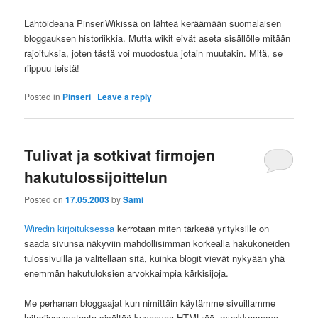
Lähtöideana PinseriWikissä on lähteä keräämään suomalaisen
bloggauksen historiikkia. Mutta wikit eivät aseta sisällölle mitään
rajoituksia, joten tästä voi muodostua jotain muutakin. Mitä, se
riippuu teistä!
Posted in
Pinseri
|
Leave a reply
Tulivat ja sotkivat firmojen
hakutulossijoittelun
Posted on
17.05.2003
by
Sami
Wiredin kirjoituksessa
kerrotaan miten tärkeää yrityksille on
saada sivunsa näkyviin mahdollisimman korkealla hakukoneiden
tulossivuilla ja valitellaan sitä, kuinka blogit vievät nykyään yhä
enemmän hakutuloksien arvokkaimpia kärkisijoja.
Me perhanan bloggaajat kun nimittäin käytämme sivuillamme
laiteriippumatonta sisältöä kuvaavaa HTML:ää, muokkaamme