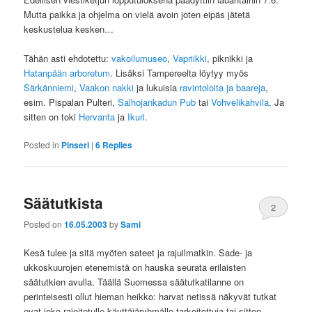
Mutta paikka ja ohjelma on vielä avoin joten eipäs jätetä
keskustelua kesken…
Tähän asti ehdotettu:
vakoilumuseo
,
Vapriikki
, piknikki ja
Hatanpään arboretum
. Lisäksi Tampereelta löytyy myös
Särkänniemi
,
Vaakon nakki
ja lukuisia
ravintoloita ja baareja
,
esim. Pispalan Pulteri,
Salhojankadun Pub
tai
Vohvelikahvila
. Ja
sitten on toki
Hervanta
ja
Ikuri
.
Posted in
Pinseri
|
6
Replies
Säätutkista
2
Posted on
16.05.2003
by
Sami
Kesä tulee ja sitä myöten sateet ja rajuilmatkin. Sade- ja
ukkoskuurojen etenemistä on hauska seurata erilaisten
säätutkien avulla. Täällä Suomessa säätutkatilanne on
perinteisesti ollut hieman heikko: harvat netissä näkyvät tutkat
ovat joko rajoitetulle käyttäjäryhmälle tarkoitettuja tai sitten