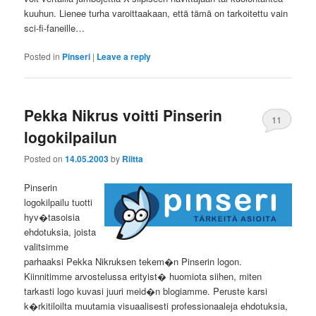
kuuhun. Lienee turha varoittaakaan, että tämä on tarkoitettu vain
sci-fi-faneille…
Posted in
Pinseri
|
Leave a reply
Pekka Nikrus voitti Pinserin
11
logokilpailun
Posted on
14.05.2003
by
Riitta
Pinserin
logokilpailu tuotti
hyv�tasoisia
ehdotuksia, joista
valitsimme
parhaaksi Pekka Nikruksen tekem�n Pinserin logon.
Kiinnitimme arvostelussa erityist� huomiota siihen, miten
tarkasti logo kuvasi juuri meid�n blogiamme. Peruste karsi
k�rkitiloilta muutamia visuaalisesti professionaaleja ehdotuksia,