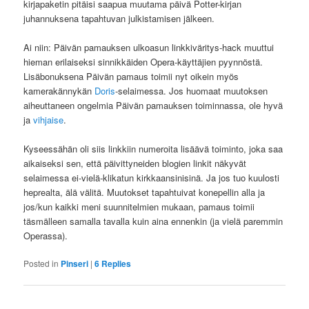
kirjapaketin pitäisi saapua muutama päivä Potter-kirjan
juhannuksena tapahtuvan julkistamisen jälkeen.
Ai niin: Päivän pamauksen ulkoasun linkkiväritys-hack muuttui
hieman erilaiseksi sinnikkäiden Opera-käyttäjien pyynnöstä.
Lisäbonuksena Päivän pamaus toimii nyt oikein myös
kamerakännykän
Doris
-selaimessa. Jos huomaat muutoksen
aiheuttaneen ongelmia Päivän pamauksen toiminnassa, ole hyvä
ja
vihjaise
.
Kyseessähän oli siis linkkiin numeroita lisäävä toiminto, joka saa
aikaiseksi sen, että päivittyneiden blogien linkit näkyvät
selaimessa ei-vielä-klikatun kirkkaansinisinä. Ja jos tuo kuulosti
heprealta, älä välitä. Muutokset tapahtuivat konepellin alla ja
jos/kun kaikki meni suunnitelmien mukaan, pamaus toimii
täsmälleen samalla tavalla kuin aina ennenkin (ja vielä paremmin
Operassa).
Posted in
Pinseri
|
6
Replies