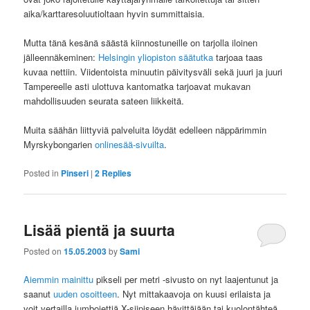
aika/karttaresoluutioltaan hyvin summittaisia.
Mutta tänä kesänä säästä kiinnostuneille on tarjolla iloinen
jälleennäkeminen:
Helsingin yliopiston säätutka
tarjoaa taas
kuvaa nettiin. Viidentoista minuutin päivitysväli sekä juuri ja juuri
Tampereelle asti ulottuva kantomatka tarjoavat mukavan
mahdollisuuden seurata sateen liikkeitä.
Muita säähän liittyviä palveluita löydät edelleen näppärimmin
Myrskybongarien
onlinesää-sivuilta
.
Posted in
Pinseri
|
2
Replies
Lisää pientä ja suurta
Posted on
15.05.2003
by
Sami
Aiemmin mainittu
pikseli per metri -sivusto on nyt laajentunut ja
saanut
uuden osoitteen
. Nyt mittakaavoja on kuusi erilaista ja
voit vertailla jumbojettiä X-siipiseen hävittäjään tai kuolontähteä