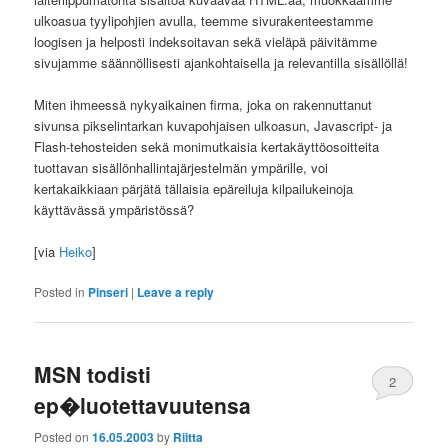
ulkoasua tyylipohjien avulla, teemme sivurakenteestamme
loogisen ja helposti indeksoitavan sekä vieläpä päivitämme
sivujamme säännöllisesti ajankohtaisella ja relevantilla sisällöllä!
Miten ihmeessä nykyaikainen firma, joka on rakennuttanut
sivunsa pikselintarkan kuvapohjaisen ulkoasun, Javascript- ja
Flash-tehosteiden sekä monimutkaisia kertakäyttöosoitteita
tuottavan sisällönhallintajärjestelmän ympärille, voi
kertakaikkiaan pärjätä tällaisia epäreiluja kilpailukeinoja
käyttävässä ympäristössä?
[via
Heiko
]
Posted in
Pinseri
|
Leave a reply
MSN todisti
2
ep�luotettavuutensa
Posted on
16.05.2003
by
Riitta