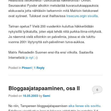
Realistisia tietokoneita? Uskottavaa häkkeröintiä? Ohhoh.
Seuraavaksi Fyodor alkoikin metsästää kuvaruutukaappauksia
elokuvasta jotta nähtäisiin tarkemmin mitä Matrixin tietokoneet
ovat syöneet. Tulokset ovat ihailtavissa
Insecure.orgin sivuilla
.
Tarinan opetus? Vielä 200 vuodenkin kuluttua häkkeröidään
nykyisillä työkaluilla, joten eipä tehdä niitä purkka-liima-virityksiä.
Ja näemmä vielä silloinkin on palvelimia, joissa ei ole tukittu
vuonna 2001 löytynyttä ssh-palvelimen turva-aukkoa.
Matrix Reloadedin Suomen ensi-ilta ensi viikolla. Saatavilla
Internetistä
jo nyt
;-)
Posted in
Pinseri
|
1
Reply
Bloggaajatapaaminen, osa II
6
Posted on
16.05.2003
by
Sami
No niin, Tampereen bloggaajatapaamisen
aika lienee siis sovittu
.
Edellisen viestiketjun lopputuloksena päädyttiin lauantaihin 7.6.