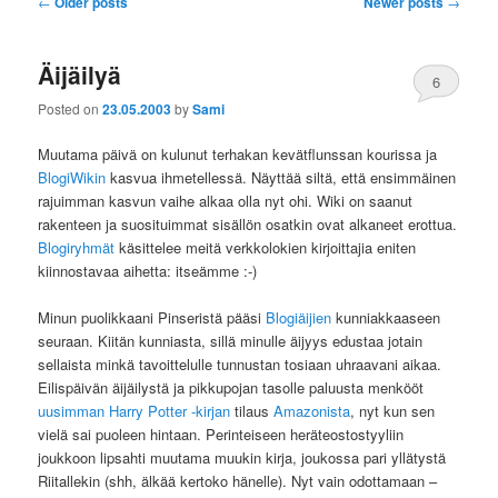
←
Older posts
Newer posts
→
navigation
Äijäilyä
6
Posted on
23.05.2003
by
Sami
Muutama päivä on kulunut terhakan kevätflunssan kourissa ja
BlogiWikin
kasvua ihmetellessä. Näyttää siltä, että ensimmäinen
rajuimman kasvun vaihe alkaa olla nyt ohi. Wiki on saanut
rakenteen ja suosituimmat sisällön osatkin ovat alkaneet erottua.
Blogiryhmät
käsittelee meitä verkkolokien kirjoittajia eniten
kiinnostavaa aihetta: itseämme :-)
Minun puolikkaani Pinseristä pääsi
Blogiäijien
kunniakkaaseen
seuraan. Kiitän kunniasta, sillä minulle äijyys edustaa jotain
sellaista minkä tavoittelulle tunnustan tosiaan uhraavani aikaa.
Eilispäivän äijäilystä ja pikkupojan tasolle paluusta menkööt
uusimman Harry Potter -kirjan
tilaus
Amazonista
, nyt kun sen
vielä sai puoleen hintaan. Perinteiseen heräteostostyyliin
joukkoon lipsahti muutama muukin kirja, joukossa pari yllätystä
Riitallekin (shh, älkää kertoko hänelle). Nyt vain odottamaan –