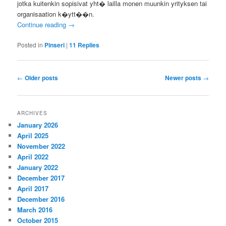
jotka kuitenkin sopisivat yht� lailla monen muunkin yrityksen tai
organisaation k�ytt��n.
Continue reading
→
Posted in
Pinseri
|
11
Replies
Post
←
Older posts
Newer posts
→
navigation
ARCHIVES
January 2026
April 2025
November 2022
April 2022
January 2022
December 2017
April 2017
December 2016
March 2016
October 2015