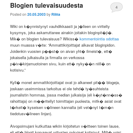
Blogien tulevaisuudesta
4
Posted on
20.05.2003
by
Riitta
Wiki on k�ynnistynyt vauhdikkaasti ja j�lleen on viritelty
kysymys, joka askarruttanee ainakin joitakin bloginpit�ji�.
Mik� on blogien tulevaisuus? Wikiss�
kommentointia odottaa
muun muassa v�ite: “Ammattikirjoittajat alkavat bloginpidon.
Joidenkin vuosien p��st� on aivan yht� ilmeist�, ett�
jokaisella julkaisulla ja firmalla on verkossa
p�iv�kirjamuotoinen sivu, kuin ett� nyky��n niill� on
kotisivu.”
Kyll� monet ammattikirjoittajat ovat jo alkaneet pit�� blogeja,
joskaan useimmissa tarkoitus ei ole tehd� ty�suhteista
journalistin hommaa, jossa median julkaisija (eli k�yt�nn�ss�
rahoittaja) on m��ritellyt toimittajan puolesta, mitk� asiat ovat
t�rkeit� kyseisen v�lineen kannalta (eli vet�nyt t�m�n
tiedotusv�lineen linjan).
Aivopoimujani kutkuttaa wikiin kirjoitetun v�itteen toinen lause,
eli ett� blogit korvaavat yritysten nykyiset kotisivut. Milt� voisi