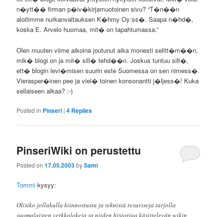
n�ytt�� firman p�iv�kirjamuotoinen sivu? “T�n��n
aloitimme nurkanvaltauksen K�hmy Oy:ss�. Saapa n�hd�,
koska E. Arvelo huomaa, mit� on tapahtumassa.”
Olen muuten viime aikoina joutunut aika monesti selitt�m��n,
mik� blogi on ja mit� sill� tehd��n. Joskus tuntuu silt�,
ett� blogin levi�misen suurin este Suomessa on sen nimess�.
Vierasper�inen pee ja viel� toinen konsonantti j�ljess�! Kuka
sellaiseen alkaa? :-)
Posted in
Pinseri
|
4
Replies
PinseriWiki on perustettu
Posted on
17.05.2003
by
Sami
Tommi
kysyy:
Olisiko jollakulla kiinnostusta ja teknisiä resursseja tarjolla
suomalaisten verkkolokeja ja niiden historiaa käsittelevän wikin