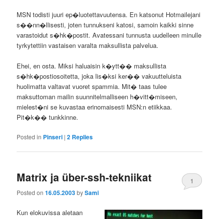
MSN todisti juuri ep�luotettavuutensa. En katsonut Hotmailejani
s��nn�llisesti, joten tunnukseni katosi, samoin kaikki sinne
varastoidut s�hk�postit. Avatessani tunnusta uudelleen minulle
tyrkytettiin vastaisen varalta maksullista palvelua.
Ehei, en osta. Miksi haluaisin k�ytt�� maksullista
s�hk�postiosoitetta, joka lis�ksi ker�� vakuutteluista
huolimatta valtavat vuoret spammia. Mit� taas tulee
maksuttoman mailin suunnitelmalliseen h�vitt�miseen,
mielest�ni se kuvastaa erinomaisesti MSN:n etiikkaa.
Pit�k�� tunkkinne.
Posted in
Pinseri
|
2
Replies
Matrix ja über-ssh-tekniikat
1
Posted on
16.05.2003
by
Sami
Kun elokuvissa aletaan