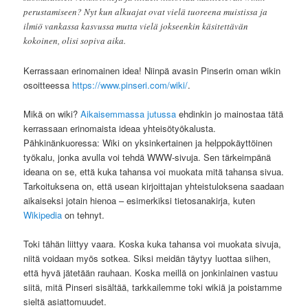
perustamiseen? Nyt kun alkuajat ovat vielä tuoreena muistissa ja
ilmiö vankassa kasvussa mutta vielä jokseenkin käsitettävän
kokoinen, olisi sopiva aika.
Kerrassaan erinomainen idea! Niinpä avasin Pinserin oman wikin
osoitteessa
https://www.pinseri.com/wiki/
.
Mikä on wiki?
Aikaisemmassa jutussa
ehdinkin jo mainostaa tätä
kerrassaan erinomaista ideaa yhteisötyökalusta.
Pähkinänkuoressa: Wiki on yksinkertainen ja helppokäyttöinen
työkalu, jonka avulla voi tehdä WWW-sivuja. Sen tärkeimpänä
ideana on se, että kuka tahansa voi muokata mitä tahansa sivua.
Tarkoituksena on, että usean kirjoittajan yhteistuloksena saadaan
aikaiseksi jotain hienoa – esimerkiksi tietosanakirja, kuten
Wikipedia
on tehnyt.
Toki tähän liittyy vaara. Koska kuka tahansa voi muokata sivuja,
niitä voidaan myös sotkea. Siksi meidän täytyy luottaa siihen,
että hyvä jätetään rauhaan. Koska meillä on jonkinlainen vastuu
siitä, mitä Pinseri sisältää, tarkkailemme toki wikiä ja poistamme
sieltä asiattomuudet.