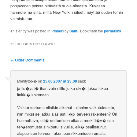
pohjaveden poissa pitävästä suoja-altaasta. Kuvassa
hahmotelma siitä, miltä New Yorkin siluetti näyttää uuden tornin
valmistuttua.
This entry was posted in
Pinseri
by
Sami
. Bookmark the
permalink
.
21 THOUGHTS ON “
UUSI WTC
”
Comment
← Older Comments
navigation
Mietitytt��
on
25.08.2007 at 23:08
said:
ja lis�yst� ihan vain niille jotka eiv�t jaksa lukea
linkki� kokonaan.
Vaikka sortuma olisikin alkanut tulipalon vaikutuksesta,
niin miksi se jatkui alas asti l�pi terveen rakenteen? On
huomattava, ett� sortumisen aikana merkitt�v� osa
ter�sromusta sinkoutui sivuille, eik� osallistunut
alapuolisen terveen rakenteen rikkomiseen omalla