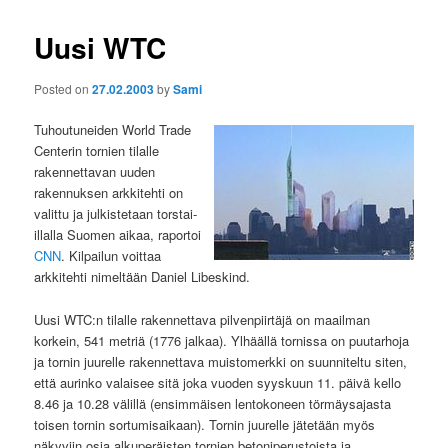
Uusi WTC
Posted on
27.02.2003
by
Sami
Tuhoutuneiden World Trade
Centerin tornien tilalle
rakennettavan uuden
rakennuksen arkkitehti on
valittu ja julkistetaan torstai-
illalla Suomen aikaa, raportoi
CNN
. Kilpailun voittaa
arkkitehti nimeltään Daniel Libeskind.
Uusi WTC:n tilalle rakennettava pilvenpiirtäjä on maailman
korkein, 541 metriä (1776 jalkaa). Ylhäällä tornissa on puutarhoja
ja tornin juurelle rakennettava muistomerkki on suunniteltu siten,
että aurinko valaisee sitä joka vuoden syyskuun 11. päivä kello
8.46 ja 10.28 välillä (ensimmäisen lentokoneen törmäysajasta
toisen tornin sortumisaikaan). Tornin juurelle jätetään myös
näkyviin osia alkuperäisten tornien betoniperustoista ja