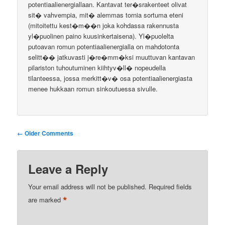
potentiaalienergiallaan. Kantavat ter�srakenteet olivat
sit� vahvempia, mit� alemmas tornia sortuma eteni
(mitoitettu kest�m��n joka kohdassa rakennusta
yl�puolinen paino kuusinkertaisena). Yl�puolelta
putoavan romun potentiaalienergialla on mahdotonta
selitt�� jatkuvasti j�re�mm�ksi muuttuvan kantavan
pilariston tuhoutuminen kiihtyv�ll� nopeudella
tilanteessa, jossa merkitt�v� osa potentiaalienergiasta
menee hukkaan romun sinkoutuessa sivulle.
Comment
← Older Comments
navigation
Leave a Reply
Your email address will not be published.
Required fields
*
are marked