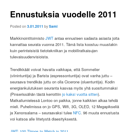
Ennustuksia vuodelle 2011
Posted on
3.01.2011
by
Sami
Markkinointitoimisto
JWT
antaa ennusteen sadasta asiasta joita
kannattaa seurata vuonna 2011. Tämä lista koostuu muustakin
kuin perinteisistä tietotekniikan ja mobiiliratkaisujen
tulevaisuudenvisioista.
Trendikkäät voivat havaita vaikkapa, että Sommelier
(viinintuntija) ja Barista (espressontuntija) ovat vanha juttu –
seuraava trendikäs juttu on olla Cicerone (oluentuntija). Kodin
energiankulutuksen seuranta kasvaa myös yhä suositummaksi
(Pinserissähän tästä kerrottiin
jo kaksi vuotta sitten
).
Matkailumielessä Lontoo on paikka, jonne kaikkien alkaa tehdä
mieli. Puhelimissa on jo GPS, Wifi, 3G, OLED, 12 Megapikseliä
ja Xenonsalama – seuraavaksi tulee
NFC
. 96 muuta ennustusta
voi katsoa alle liitetystä diaesityksestä.
JWT: 100 Things to Watch in 2011