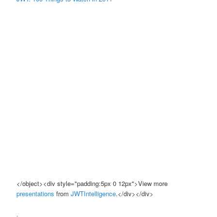
</object><div style="padding:5px 0 12px">View more
presentations
from
JWTIntelligence
.</div></div>
.