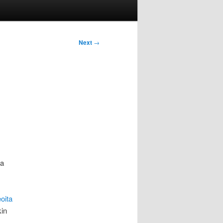
Next
→
sa
eoita
kin