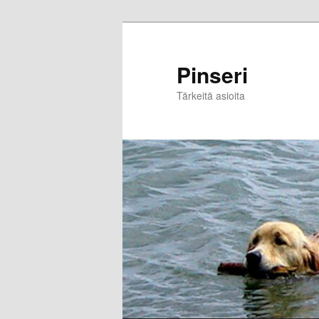
Skip
to
primary
Pinseri
content
Tärkeitä asioita