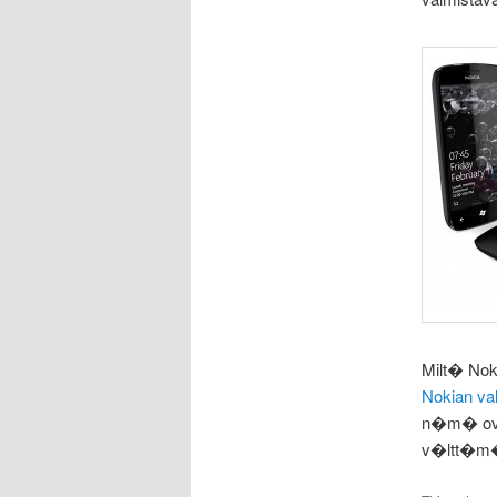
Milt� No
Nokian va
n�m� ova
v�ltt�m�tt