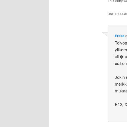
This entry w
ONE THOUGHT
Erkka
Toivot
yliko
ett� p
edition
Jokin
merkki
muka
E12, 