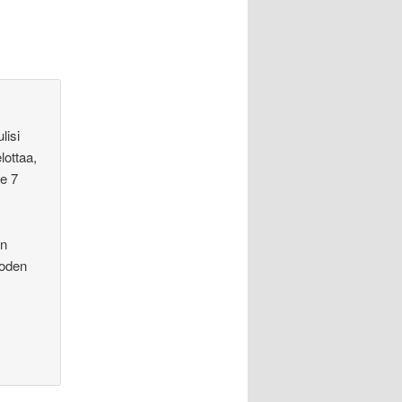
lisi
ottaa,
e 7
in
uoden