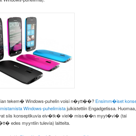
kian tekem� Windows-puhelin voisi n�ytt��?
Ensimm�iset konse
lmistamista Windows-puhelimista
julkistettiin Engadgetissa. Huomaa
t siis konseptikuvia eiv�tk� viel� miss��n myyt�vi� (tai
� edes myyntiin tulevia) laitteita.