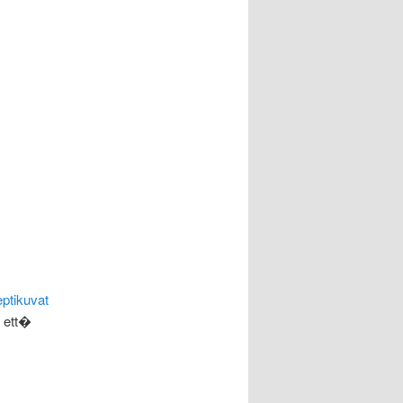
ptikuvat
, ett�