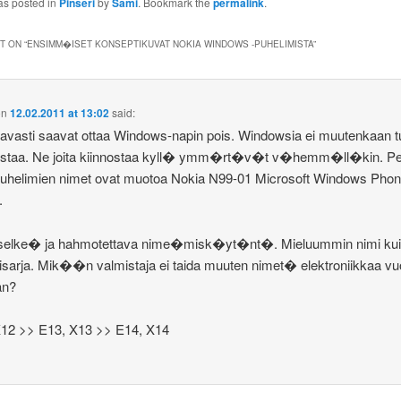
as posted in
Pinseri
by
Sami
. Bookmark the
permalink
.
 ON “
ENSIMM�ISET KONSEPTIKUVAT NOKIA WINDOWS -PUHELIMISTA
”
on
12.02.2011 at 13:02
said:
tavasti saavat ottaa Windows-napin pois. Windowsia ei muutenkaan tu
rostaa. Ne joita kiinnostaa kyll� ymm�rt�v�t v�hemm�ll�kin. Pel
uhelimien nimet ovat muotoa Nokia N99-01 Microsoft Windows Phon
.
 selke� ja hahmotettava nime�misk�yt�nt�. Mieluummin nimi ku
sarja. Mik��n valmistaja ei taida muuten nimet� elektroniikkaa v
an?
X12 >> E13, X13 >> E14, X14