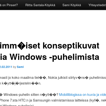
ä on Pinseri?
Riitta Santala-Köykkä
Sami Köykkä
Yhteystiedot
imm�iset konseptikuvat
ia Windows -puhelimista
2.02.2011
by
Sami
asti jo koko maailma tiet��, Nokia julkisti siirtyv�ns� puhelimis
in k�ytt�j�rjestelm��n.
t� Windows-puhelin sitten n�ytt��?
Mobiiliblogissa on kuvia ja vid
hone 7:sta HTC:n ja Samsungin valmistamissa laitteissa (kyll�, ne
at Windows-puhelimia).