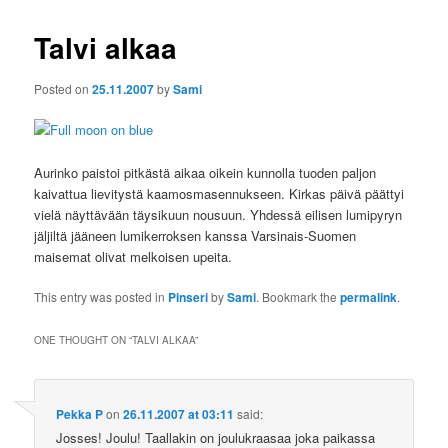
Talvi alkaa
Posted on
25.11.2007
by
Sami
Aurinko paistoi pitkästä aikaa oikein kunnolla tuoden paljon
kaivattua lievitystä kaamosmasennukseen. Kirkas päivä päättyi
vielä näyttävään täysikuun nousuun. Yhdessä eilisen lumipyryn
jäljiltä jääneen lumikerroksen kanssa Varsinais-Suomen
maisemat olivat melkoisen upeita.
This entry was posted in
Pinseri
by
Sami
. Bookmark the
permalink
.
ONE THOUGHT ON “
TALVI ALKAA
”
Pekka P
on
26.11.2007 at 03:11
said:
Josses! Joulu! Taallakin on joulukraasaa joka paikassa