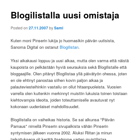
Blogilistalla uusi omistaja
Posted on
27.11.2007
by
Sami
Kuten moni Pinserin lukija jo huomasikin päivän uutisista,
Sanoma Digital on ostanut
Blogilistan
.
Yksi aikakausi loppuu ja uusi alkaa, mutta olen varma että näistä
kaupoista on pelkästään hyviä seurauksia sekä Blogilistalle että
bloggaajille. Olen pitänyt Blogilistaa yllä päivätyön ohessa, joten
en ole ehtinyt panostaa siihen kovin paljon aikaa ja
palauteviesteihinkin vastailu on ollut hitaanpuoleista. Vuosien
varrella olen kuitenkin merkinnyt muistiin lukuisia toinen toistaan
kiehtovampia ideoita, joiden toteuttamiselle avautuvat nyt
kokonaan uudenlaiset mahdollisuudet.
Blogilistalla on vaiheikas historia. Se sai alkunsa "Päivän
Pamaus" nimellä Pinserin sivupalkista vähän Pinserin
syntymisen jälkeen vuonna 2002. Aluksi Riitan ja minun
tarkoituksena oli kerätä itseämme varten muistilistaa