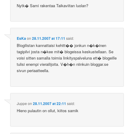
Nytk� Sami rakentaa Taikaviitan luolan?
EsKa
on
28.11.2007 at 17:11
said:
Blogilistan kannattaisi kehitt�� jonkun n�k�inen
tagipilvi josta n�kee mit� blogeissa keskustellaan. Se
voisi sitten samalla toimia linkityspalveluna ett� blogeille
tulisi enempi vierailijoita. V�h�n niinkuin bloggar.se
sivun periaatteella.
Juppe
on
28.11.2007 at 22:11
said:
Hieno pulautin on ollut, kiitos samik