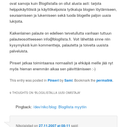
ovat samoja kuin Blogilistalla on ollut alusta asti: tarjota
helppokäyttöisiä ja käyttökelpoisia työkaluja blogien löytämiseen,
seuraamiseen ja lukemiseen sekä tuoda blogeille paljon uusia
lukijoita.
Kaikenlainen palaute on edelleen tervetullutta vanhaan tuttuun
palauteosoitteeseen info@blogilista.fi. Voit lähettää sinne niin
kysymyksiä kuin kommentteja, palautetta ja toiveita uusista
palveluista.
Pinseri jatkaa toimintaansa normaalisti ja ehkäpä meille jää nyt
myös hieman enemmän aikaa sen päivittämiseen :-)
This entry was posted in
Pinseri
by
Sami
. Bookmark the
permalink
.
9 THOUGHTS ON “
BLOGILISTALLA UUSI OMISTAJA
”
Pingback:
/dev/nikc/blog: Blogilista myytiin
Nikolaistad
on
27.11.2007 at 08:11
said: