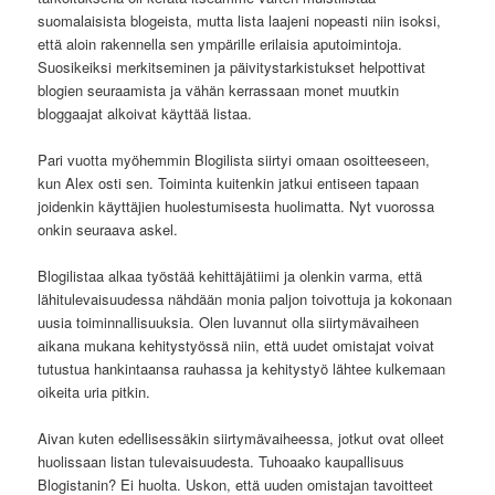
suomalaisista blogeista, mutta lista laajeni nopeasti niin isoksi,
että aloin rakennella sen ympärille erilaisia aputoimintoja.
Suosikeiksi merkitseminen ja päivitystarkistukset helpottivat
blogien seuraamista ja vähän kerrassaan monet muutkin
bloggaajat alkoivat käyttää listaa.
Pari vuotta myöhemmin Blogilista siirtyi omaan osoitteeseen,
kun Alex osti sen. Toiminta kuitenkin jatkui entiseen tapaan
joidenkin käyttäjien huolestumisesta huolimatta. Nyt vuorossa
onkin seuraava askel.
Blogilistaa alkaa työstää kehittäjätiimi ja olenkin varma, että
lähitulevaisuudessa nähdään monia paljon toivottuja ja kokonaan
uusia toiminnallisuuksia. Olen luvannut olla siirtymävaiheen
aikana mukana kehitystyössä niin, että uudet omistajat voivat
tutustua hankintaansa rauhassa ja kehitystyö lähtee kulkemaan
oikeita uria pitkin.
Aivan kuten edellisessäkin siirtymävaiheessa, jotkut ovat olleet
huolissaan listan tulevaisuudesta. Tuhoaako kaupallisuus
Blogistanin? Ei huolta. Uskon, että uuden omistajan tavoitteet