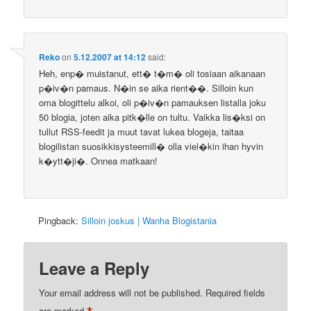
Reko
on
5.12.2007 at 14:12
said:
Heh, enp� muistanut, ett� t�m� oli tosiaan aikanaan
p�iv�n pamaus. N�in se aika rient��. Silloin kun
oma blogittelu alkoi, oli p�iv�n pamauksen listalla joku
50 blogia, joten aika pitk�lle on tultu. Vaikka lis�ksi on
tullut RSS-feedit ja muut tavat lukea blogeja, taitaa
blogilistan suosikkisysteemill� olla viel�kin ihan hyvin
k�ytt�ji�. Onnea matkaan!
Pingback:
Silloin joskus | Wanha Blogistania
Leave a Reply
Your email address will not be published.
Required fields
are marked