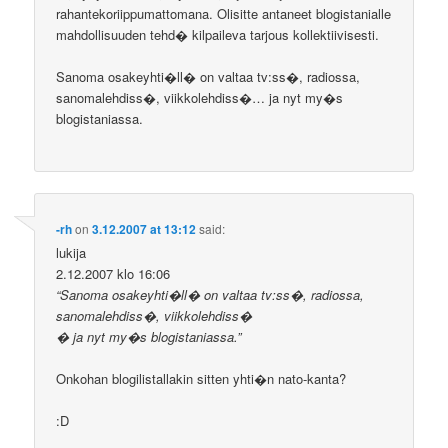
rahantekoriippumattomana. Olisitte antaneet blogistanialle
mahdollisuuden tehd� kilpaileva tarjous kollektiivisesti.
Sanoma osakeyhti�ll� on valtaa tv:ss�, radiossa,
sanomalehdiss�, viikkolehdiss�… ja nyt my�s
blogistaniassa.
-rh
on
3.12.2007 at 13:12
said:
lukija
2.12.2007 klo 16:06
“Sanoma osakeyhti�ll� on valtaa tv:ss�, radiossa,
sanomalehdiss�, viikkolehdiss�
� ja nyt my�s blogistaniassa.”
Onkohan blogilistallakin sitten yhti�n nato-kanta?
:D