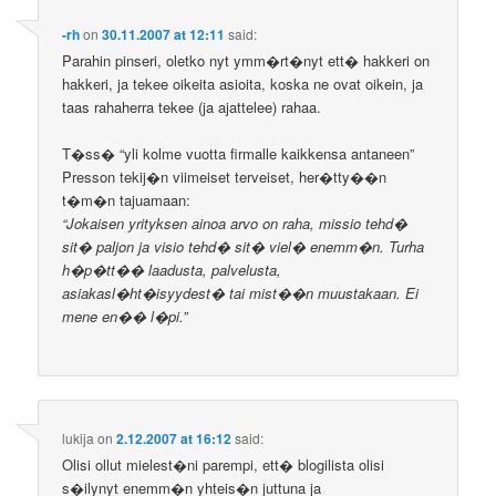
-rh
on
30.11.2007 at 12:11
said:
Parahin pinseri, oletko nyt ymm�rt�nyt ett� hakkeri on
hakkeri, ja tekee oikeita asioita, koska ne ovat oikein, ja
taas rahaherra tekee (ja ajattelee) rahaa.
T�ss� “yli kolme vuotta firmalle kaikkensa antaneen”
Presson tekij�n viimeiset terveiset, her�tty��n
t�m�n tajuamaan:
“Jokaisen yrityksen ainoa arvo on raha, missio tehd�
sit� paljon ja visio tehd� sit� viel� enemm�n. Turha
h�p�tt�� laadusta, palvelusta,
asiakasl�ht�isyydest� tai mist��n muustakaan. Ei
mene en�� l�pi.”
lukija
on
2.12.2007 at 16:12
said:
Olisi ollut mielest�ni parempi, ett� blogilista olisi
s�ilynyt enemm�n yhteis�n juttuna ja