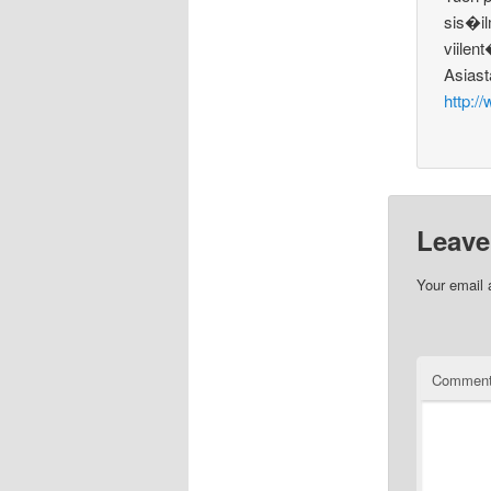
sis�i
viile
Asiast
http:/
Leave
Your email 
Commen