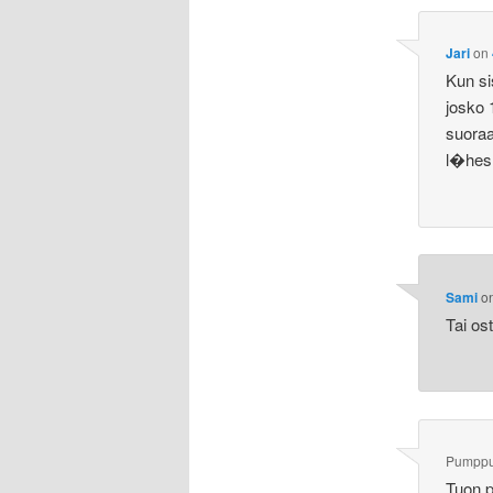
Jari
on
Kun s
josko 
suora
l�hes
Sami
o
Tai os
Pumppud
Tuon p