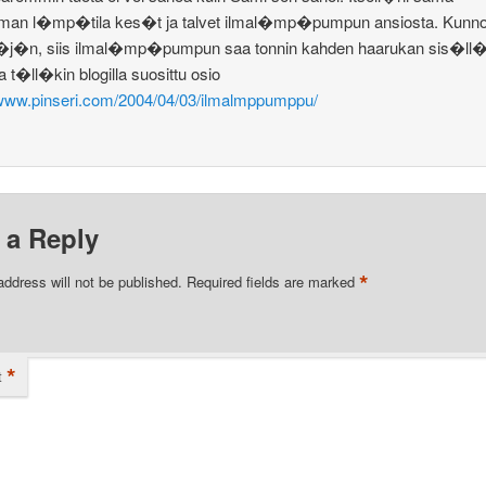
lman l�mp�tila kes�t ja talvet ilmal�mp�pumpun ansiosta. Kunn
nt�j�n, siis ilmal�mp�pumpun saa tonnin kahden haarukan sis�ll�
a t�ll�kin blogilla suosittu osio
/www.pinseri.com/2004/04/03/ilmalmppumppu/
 a Reply
*
address will not be published.
Required fields are marked
*
t