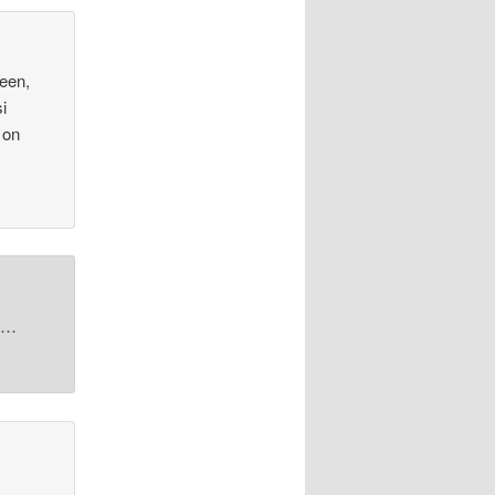
een,
i
 on
la…