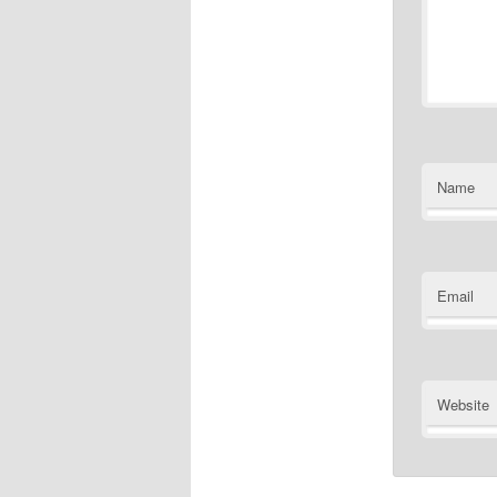
Name
Email
Website