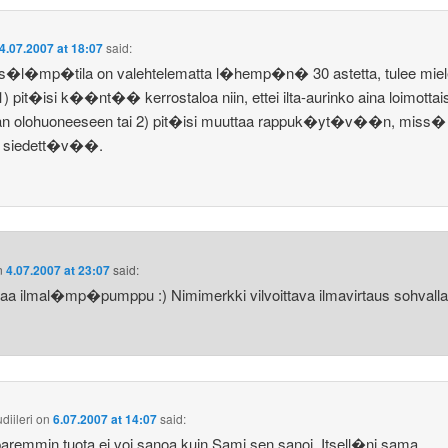
4.07.2007 at 18:07
said:
is�l�mp�tila on valehtelematta l�hemp�n� 30 astetta, tulee miel
1) pit�isi k��nt�� kerrostaloa niin, ettei ilta-aurinko aina loimottais
an olohuoneeseen tai 2) pit�isi muuttaa rappuk�yt�v��n, miss�
 siedett�v��.
n
4.07.2007 at 23:07
said:
taa ilmal�mp�pumppu :) Nimimerkki vilvoittava ilmavirtaus sohval
iileri
on
6.07.2007 at 14:07
said:
aremmin tuota ei voi sanoa kuin Sami sen sanoi. Itsell�ni sama