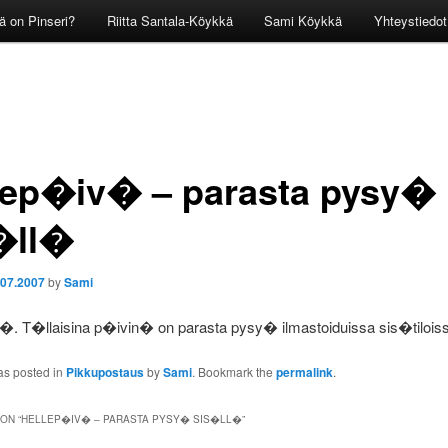
ä on Pinseri?
Riitta Santala-Köykkä
Sami Köykkä
Yhteystiedot
lep�iv� – parasta pysy�
�ll�
.07.2007
by
Sami
�. T�llaisina p�ivin� on parasta pysy� ilmastoiduissa sis�tiloiss
as posted in
Pikkupostaus
by
Sami
. Bookmark the
permalink
.
ON “
HELLEP�IV� – PARASTA PYSY� SIS�LL�
”