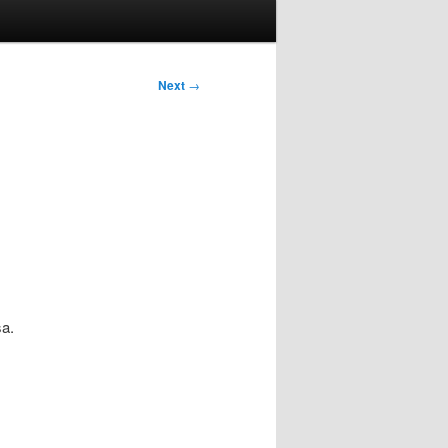
Next
→
a.