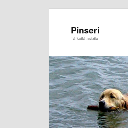
Skip
to
primary
Pinseri
content
Tärkeitä asioita