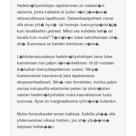
Hedelm�ityshoitojen rajoittaminen on mielest�ni
rasismia, jonka kaltaista ei luulisi n�in j�re�ss�
oikeusvaltiossa tapahtuvan. Sateenkaariperheet voivat
olla aivan yht� hyvi� -tai huonoja- kasvuymp�rist�j�
kuin tavallisetkin perheet. Miksi siis kohdella heit� eri
tavalla kuin muita? T�m�h�n tulee tarkoittamaan sit�,
ett� Suomessa on kahden kerroksen v�ke�.
L�hitulevaisuudessa hedelm�ityshoitojen tarve tulee
kasvamaan tosi paljon t�m�nhetkisen 18-25 vuotiaan
ik�luokan klamydiaepidemian vuoksi. Niinp�
kustannukset kasvanevat joka tapauksessa
eksponentiaalisesti. Min� vain ihmettelen, kuinka paljon
samaa sukupuolta edustavien parien tai yksin�isten
naisten hedelm�ityshoidot muka kasvattaisivat tuota
summaa. Kyse on marginaalisesta ryhm�st� kuitenkin.
Mutta ihmisoikeudet ennen kaikkea. Kaikilla pit�� olla
yhdenveroinen oikeus hoitoon, jos sit� ylip��ns�
tarjotaan kellek��n.