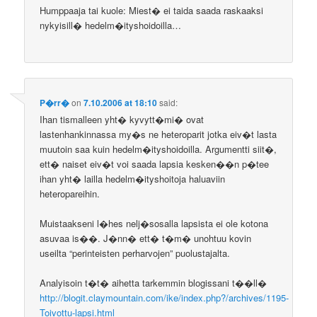
Humppaaja tai kuole: Miest� ei taida saada raskaaksi
nykyisill� hedelm�ityshoidoilla…
P�rr�
on
7.10.2006 at 18:10
said:
Ihan tismalleen yht� kyvytt�mi� ovat
lastenhankinnassa my�s ne heteroparit jotka eiv�t lasta
muutoin saa kuin hedelm�ityshoidoilla. Argumentti siit�,
ett� naiset eiv�t voi saada lapsia kesken��n p�tee
ihan yht� lailla hedelm�ityshoitoja haluaviin
heteropareihin.
Muistaakseni l�hes nelj�sosalla lapsista ei ole kotona
asuvaa is��. J�nn� ett� t�m� unohtuu kovin
useilta “perinteisten perharvojen” puolustajalta.
Analyisoin t�t� aihetta tarkemmin blogissani t��ll�
http://blogit.claymountain.com/ike/index.php?/archives/1195-
Toivottu-lapsi.html