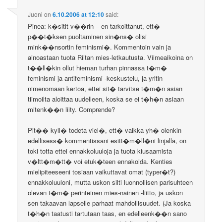
Juoni
on
6.10.2006 at 12:10
said:
Pinea: k�sitit v��rin – en tarkoittanut, ett�
p��t�ksen puoltaminen sin�ns� olisi
mink��nsortin feminismi�. Kommentoin vain ja
ainoastaan tuota Riitan mies-letkautusta. Viimeaikoina on
t��ll�kin ollut hieman turhan pinnassa t�m�
feminismi ja antifeminismi -keskustelu, ja yritin
nimenomaan kertoa, ettei sit� tarvitse t�m�n asian
tiimoilta aloittaa uudelleen, koska se ei t�h�n asiaan
mitenk��n liity. Comprende?
Pit�� kyll� todeta viel�, ett� vaikka yh� olenkin
edellisess� kommentissani esitt�m�ll�ni linjalla, on
toki totta ettei ennakkoluuloja ja tuota kiusaamista
v�ltt�m�tt� voi etuk�teen ennakoida. Kenties
mielipiteeseeni tosiaan vaikuttavat omat (typer�t?)
ennakkoluuloni, mutta uskon silti luonnollisen parisuhteen
olevan t�m� perinteinen mies-nainen -liitto, ja uskon
sen takaavan lapselle parhaat mahdollisuudet. (Ja koska
t�h�n taatusti tartutaan taas, en edelleenk��n sano