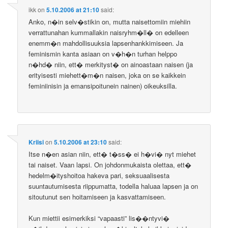
ikk
on
5.10.2006 at 21:10
said:
Anko, n�in selv�stikin on, mutta naisettomiin miehiin
verrattunahan kummallakin naisryhm�ll� on edelleen
enemm�n mahdollisuuksia lapsenhankkimiseen. Ja
feminismin kanta asiaan on v�h�n turhan helppo
n�hd� niin, ett� merkityst� on ainoastaan naisen (ja
erityisesti miehett�m�n naisen, joka on se kaikkein
feminiinisin ja emansipoitunein nainen) oikeuksilla.
Kriisi
on
5.10.2006 at 23:10
said:
Itse n�en asian niin, ett� t�ss� ei h�vi� nyt miehet
tai naiset. Vaan lapsi. On johdonmukaista olettaa, ett�
hedelm�ityshoitoa hakeva pari, seksuaalisesta
suuntautumisesta riippumatta, todella haluaa lapsen ja on
sitoutunut sen hoitamiseen ja kasvattamiseen.
Kun miettii esimerkiksi “vapaasti” lis��ntyvi�