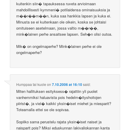
kuitenkin siin� tapauksessa ruveta arvioimaan
mahdoillisesti kymmeni� potilaidensa ominaisuuksia ja
m��r��m��n, kuka saa hankkia lapsen ja kuka ei.
Minusta se ei kuitenkaan ole oikein, koska se johtaisi
omituiseen asetelmaan, jossa valtio m��r��,
mink�lainen perhe ansaitsee lapsen. Seh�n olisi outoa.
Mik� on ongelmaperhe? Mink�lainen perhe ei ole
ongelmaperhe?
Humppaa tai kuole
on
7.10.2006 at 16:10
said:
Miten hallituksen esityksess� rajattiin yli puolet
vanhemmiksi haluavista pois hedelm�ityshoitojen
piirist�, ja viel� kaikki yksin�iset miehet ja miesparit?
Toteamalla ettei se ole sopivaa.
Sopiiko sama perustelu rajata yksin�iset naiset ja
naisparit pois? Miksi eduskunnan lakivaliokannan kanta