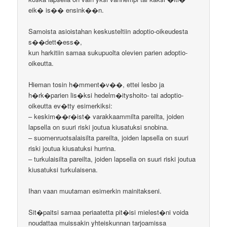
eik� is�� ensink��n.
Samoista asioistahan keskusteltiin adoptio-oikeudesta
s��dett�ess�,
kun harkitiin samaa sukupuolta olevien parien adoptio-
oikeutta.
Hieman tosin h�mment�v��, ettei lesbo ja
h�rk�parien lis�ksi hedelm�ityshoito- tai adoptio-
oikeutta ev�tty esimerkiksi:
– keskim��r�ist� varakkaammilta pareilta, joiden
lapsella on suuri riski joutua kiusatuksi snobina.
– suomenruotsalaisilta pareilta, joiden lapsella on suuri
riski joutua kiusatuksi hurrina.
– turkulaisilta pareilta, joiden lapsella on suuri riski joutua
kiusatuksi turkulaisena.
Ihan vaan muutaman esimerkin mainitakseni.
Sit�paitsi samaa periaatetta pit�isi mielest�ni voida
noudattaa muissakin yhteiskunnan tarjoamissa