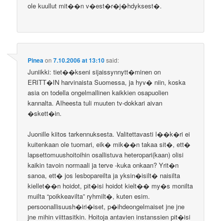
ole kuullut mit��n v�est�r�j�hdyksest�.
Pinea
on
7.10.2006 at 13:10
said:
Juniikki: tiet��kseni sijaissynnytt�minen on
ERITT�IN harvinaista Suomessa, ja hyv� niin, koska
asia on todella ongelmallinen kaikkien osapuolien
kannalta. AIheesta tuli muuten tv-dokkari aivan
�skett�in.
Juonille kiitos tarkennuksesta. Valitettavasti l��k�ri ei
kuitenkaan ole tuomari, eik� mik��n takaa sit�, ett�
lapsettomuushoitoihin osallistuva heteropari(kaan) olisi
kaikin tavoin normaali ja terve -kuka onkaan? Yrit�n
sanoa, ett� jos lesbopareilta ja yksin�isilt� naisilta
kiellet��n hoidot, pit�isi hoidot kielt�� my�s monilta
muilta “poikkeavilta” ryhmilt�, kuten esim.
persoonallisuush�iri�iset, p�ihdeongelmaiset jne jne
jne mihin viittasitkin. Hoitoja antavien instanssien pit�isi