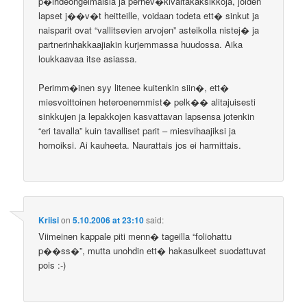
p�ihdeongelmaisia ja perhev�kivaltakaksikkoja, joiden
lapset j��v�t heitteille, voidaan todeta ett� sinkut ja
naisparit ovat “vallitsevien arvojen” asteikolla nistej� ja
partnerinhakkaajiakin kurjemmassa huudossa. Aika
loukkaavaa itse asiassa.
Perimm�inen syy litenee kuitenkin siin�, ett�
miesvoittoinen heteroenemmist� pelk�� alitajuisesti
sinkkujen ja lepakkojen kasvattavan lapsensa jotenkin
“eri tavalla” kuin tavalliset parit – miesvihaajiksi ja
homoiksi. Ai kauheeta. Naurattais jos ei harmittais.
Kriisi
on
5.10.2006 at 23:10
said:
Viimeinen kappale piti menn� tageilla “foliohattu
p��ss�”, mutta unohdin ett� hakasulkeet suodattuvat
pois :-)