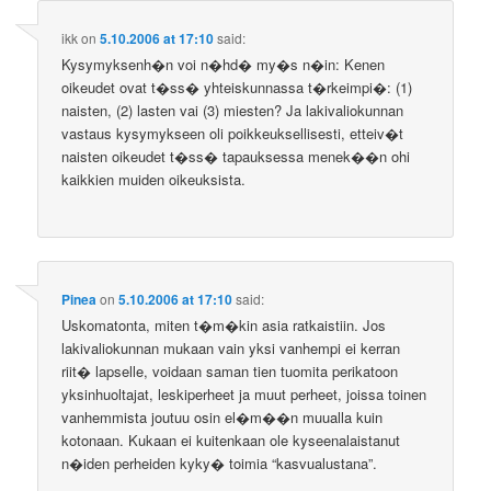
ikk
on
5.10.2006 at 17:10
said:
Kysymyksenh�n voi n�hd� my�s n�in: Kenen
oikeudet ovat t�ss� yhteiskunnassa t�rkeimpi�: (1)
naisten, (2) lasten vai (3) miesten? Ja lakivaliokunnan
vastaus kysymykseen oli poikkeuksellisesti, etteiv�t
naisten oikeudet t�ss� tapauksessa menek��n ohi
kaikkien muiden oikeuksista.
Pinea
on
5.10.2006 at 17:10
said:
Uskomatonta, miten t�m�kin asia ratkaistiin. Jos
lakivaliokunnan mukaan vain yksi vanhempi ei kerran
riit� lapselle, voidaan saman tien tuomita perikatoon
yksinhuoltajat, leskiperheet ja muut perheet, joissa toinen
vanhemmista joutuu osin el�m��n muualla kuin
kotonaan. Kukaan ei kuitenkaan ole kyseenalaistanut
n�iden perheiden kyky� toimia “kasvualustana”.