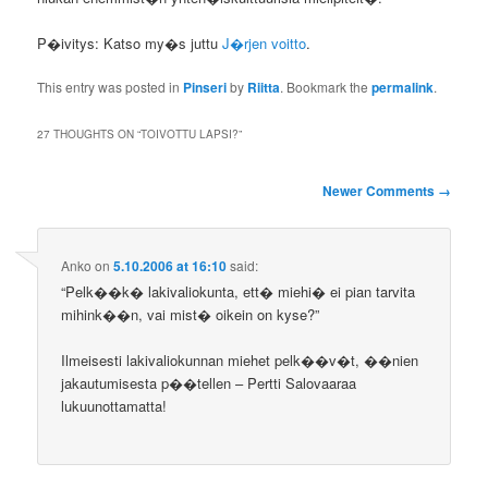
P�ivitys: Katso my�s juttu
J�rjen voitto
.
This entry was posted in
Pinseri
by
Riitta
. Bookmark the
permalink
.
27 THOUGHTS ON “
TOIVOTTU LAPSI?
”
Comment
Newer Comments →
navigation
Anko
on
5.10.2006 at 16:10
said:
“Pelk��k� lakivaliokunta, ett� miehi� ei pian tarvita
mihink��n, vai mist� oikein on kyse?”
Ilmeisesti lakivaliokunnan miehet pelk��v�t, ��nien
jakautumisesta p��tellen – Pertti Salovaaraa
lukuunottamatta!