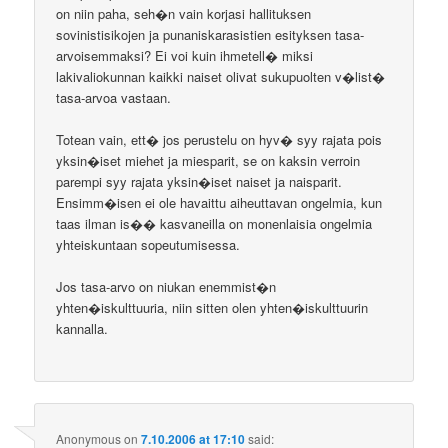
on niin paha, seh�n vain korjasi hallituksen
sovinistisikojen ja punaniskarasistien esityksen tasa-
arvoisemmaksi? Ei voi kuin ihmetell� miksi
lakivaliokunnan kaikki naiset olivat sukupuolten v�list�
tasa-arvoa vastaan.
Totean vain, ett� jos perustelu on hyv� syy rajata pois
yksin�iset miehet ja miesparit, se on kaksin verroin
parempi syy rajata yksin�iset naiset ja naisparit.
Ensimm�isen ei ole havaittu aiheuttavan ongelmia, kun
taas ilman is�� kasvaneilla on monenlaisia ongelmia
yhteiskuntaan sopeutumisessa.
Jos tasa-arvo on niukan enemmist�n
yhten�iskulttuuria, niin sitten olen yhten�iskulttuurin
kannalla.
Anonymous
on
7.10.2006 at 17:10
said: