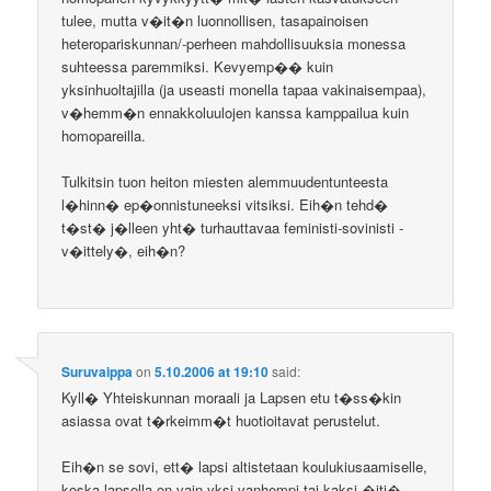
tulee, mutta v�it�n luonnollisen, tasapainoisen
heteropariskunnan/-perheen mahdollisuuksia monessa
suhteessa paremmiksi. Kevyemp�� kuin
yksinhuoltajilla (ja useasti monella tapaa vakinaisempaa),
v�hemm�n ennakkoluulojen kanssa kamppailua kuin
homopareilla.
Tulkitsin tuon heiton miesten alemmuudentunteesta
l�hinn� ep�onnistuneeksi vitsiksi. Eih�n tehd�
t�st� j�lleen yht� turhauttavaa feministi-sovinisti -
v�ittely�, eih�n?
Suruvaippa
on
5.10.2006 at 19:10
said:
Kyll� Yhteiskunnan moraali ja Lapsen etu t�ss�kin
asiassa ovat t�rkeimm�t huotioitavat perustelut.
Eih�n se sovi, ett� lapsi altistetaan koulukiusaamiselle,
koska lapsella on vain yksi vanhempi tai kaksi �iti�