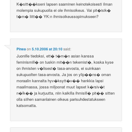
K�sitt��kseni lapsen saaminen keinotekoisesti ilman
molempia sukupuolia ei ole ihmisoikeus. Vai pit�isik�
t�m� liitt�� YK:n ihmisoikeussopimukseen?
Pinea
on
5.10.2006 at 20:10
said:
Juonille tiedoksi, ett� t�m�n asian kanssa
feminismill� on tuskin mit��n tekemist�, koska kyse
on ihmisten v�lisest� tasa-arvosta, ei suinkaan
sukupuolten tasa-arvosta. Ja jos on ylip��ns� oman
moraalin kannalta hyv�ksytt�v�� hankkia lapsi
maailmassa, jossa miljoonat muut lapset k�rsiv�t
n�lk�� ja kurjuutta, niin kaikilla ihmisill� pit�� sitten
olla siihen samanlainen oikeus parisuhdestatukseen
katsomatta.