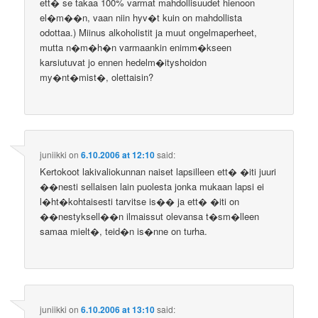
ett� se takaa 100% varmat mahdollisuudet hienoon
el�m��n, vaan niin hyv�t kuin on mahdollista
odottaa.) Miinus alkoholistit ja muut ongelmaperheet,
mutta n�m�h�n varmaankin enimm�kseen
karsiutuvat jo ennen hedelm�ityshoidon
my�nt�mist�, olettaisin?
juniikki
on
6.10.2006 at 12:10
said:
Kertokoot lakivaliokunnan naiset lapsilleen ett� �iti juuri
��nesti sellaisen lain puolesta jonka mukaan lapsi ei
l�ht�kohtaisesti tarvitse is�� ja ett� �iti on
��nestyksell��n ilmaissut olevansa t�sm�lleen
samaa mielt�, teid�n is�nne on turha.
juniikki
on
6.10.2006 at 13:10
said: