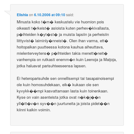
Elishia
on
6.10.2006 at 09:10
said:
Minusta koko t�m� keskustelu vie huomion pois
oikeasti t�rkeist� asioista kuten perhev�kivallasta,
p�ihteiden k�yt�st� ja muista lapsiin ja perheisiin
liittyvist� laiminly�nneist�. Olen ihan varma, ett�
hoitopaikan puutteessa kotona kauhua aiheuttava,
mielenterveytens� p�ihteiden takia menett�neit�
vanhempia on rutkasti enemm�n kuin Leenoja ja Maijoja,
jotka haluavat parisuhteeseensa lapsen.
Ei heteroparisuhde sen onnellisempi tai tasapainoisempi
ole kuin homosuhdekaan, eik� kukaan ole sen
kyvykk��mpi kasvattamaan lasta kuin toinenkaan.
Kyse on vain asenteista jotka ovat n�k�j��n
yll�tt�v�n syv��n juurtuneita ja joista pidet��n
kiinni kaikin voimin.