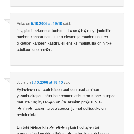
Anko
on
5.10.2006 at 19:10
said:
ikk, pieni tarkennus tuohon – t�ss�h�n nyt jaoteltiin
miehen kanssa naimisissa olevien ja muiden naisten
oikeudet kahteen kastiin, eli ensiksimainituilla on niit�
edelleen enemm�n.
Juoni
on
5.10.2006 at 19:10
said:
Kyll�h�n ns. perinteisen perheen asettaminen
yksinhuoltajien ja/tai homoparien edelle on monella tapaa
perusteltua; kyseh�n on (tai ainakin pit�isi olla)
l�hinn� lapsen tulevaisuuden ja mahdollisuuksien
arvioinnista.
En toki l�hde kiist�m��n yksinhuoltajien tai
homoparien kyvykkyytt� mit� lasten kasvatukseen