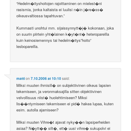
“Hedelm�ityshoitojen rajoittaminen on mielest�ni
rasismia, jonka kaltaista ei luulisi n�in j�re�ss�
oikeusvaltiossa tapahtuvan.”
Kummasti unohtui mm. sijaissynnytt�j� kokonaan, joka
on suurin piirtein yht�lainen k�yt�nt� heteropareilla
kuin keinosiemennys tai hedelm�itys”hoito”
lesbopareilla.
matti
on
7.10.2006 at 10:10
said:
Miksi muuten ihmisill� on subjektiivinen oikeus lapsien
tekemiseen, ja veronmaksajilla sitten objektiivinen
velvollisuus niist� huolehtimiseen? Miksi
lis��ntymiseen tekemiseen ei pid� hakea lupaa, kuten
esim. autolla ajamiseen?
Miksi muuten Vihre�t ajavat nyky��n lapsiperheiden
asiaa? N�ytt�� silt�, ett� uusi vihre� sukupolvi ei