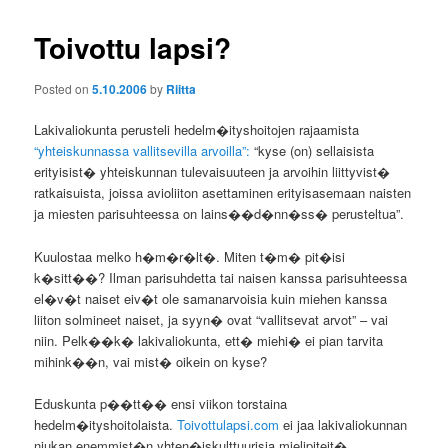
Toivottu lapsi?
Posted on
5.10.2006
by
Riitta
Lakivaliokunta perusteli hedelm�ityshoitojen rajaamista
“yhteiskunnassa vallitsevilla arvoilla”:
“kyse (on) sellaisista
erityisist� yhteiskunnan tulevaisuuteen ja arvoihin liittyvist�
ratkaisuista, joissa avioliiton asettaminen erityisasemaan naisten
ja miesten parisuhteessa on lains��d�nn�ss� perusteltua”.
Kuulostaa melko h�m�r�lt�. Miten t�m� pit�isi
k�sitt��? Ilman parisuhdetta tai naisen kanssa parisuhteessa
el�v�t naiset eiv�t ole samanarvoisia kuin miehen kanssa
liiton solmineet naiset, ja syyn� ovat “vallitsevat arvot” – vai
niin. Pelk��k� lakivaliokunta, ett� miehi� ei pian tarvita
mihink��n, vai mist� oikein on kyse?
Eduskunta p��tt�� ensi viikon torstaina
hedelm�ityshoitolaista.
Toivottulapsi.com
ei jaa lakivaliokunnan
niukan enemmist�n yhten�iskulttuurisia mielipiteit�.