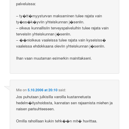
palveluissa:
– ty�tt�myysturvan maksaminen tulee rajata vain
ty�ss�k�yviin yhteiskunnan j�seniin.
– oikeus kunnallisiin terveyspalveluihin tulee rajata vain
terveisiin yhteiskunnan j�seniin.
– ��nioikeus vaaleissa tulee rajata vain kyseisiss�
vaaleissa ehdokkaana oleviin yhteiskunnan j�seniin.
Ihan vaan muutaman esimerkin mainitakseni.
Mie
on
5.10.2006 at 20:10
said:
Jos puhutaan julkisilla varoilla kustannetusta
hedelm�ityshoidosta, kannatan sen rajaamista miehen ja
naisen parisuhteeseen.
Omilla rahoillaan kukin tehk��n mit� huvittaa.