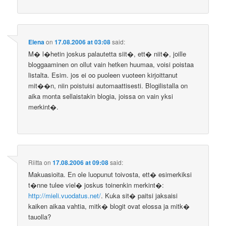
Elena
on
17.08.2006 at 03:08
said:
M� l�hetin joskus palautetta siit�, ett� niit�, joille
bloggaaminen on ollut vain hetken huumaa, voisi poistaa
listalta. Esim. jos ei oo puoleen vuoteen kirjoittanut
mit��n, niin poistuisi automaattisesti. Blogilistalla on
aika monta sellaistakin blogia, joissa on vain yksi
merkint�.
Riitta
on
17.08.2006 at 09:08
said:
Makuasioita. En ole luopunut toivosta, ett� esimerkiksi
t�nne tulee viel� joskus toinenkin merkint�:
http://mieli.vuodatus.net/
. Kuka sit� paitsi jaksaisi
kaiken aikaa vahtia, mitk� blogit ovat elossa ja mitk�
tauolla?