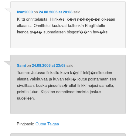
ivan2000
on
24.08.2006 at 20:08
said:
Kiitti onnitteluista! Hiirik�si k�vi n�k�j��n oikeaan
aikaan… Onnittelut kuuluvat kuitenkin Blogilistalle –
hienoa ty�t� suomalaisen blogosf��rin hyv�ksi!
Sami
on
24.08.2006 at 23:08
said:
Tuomo: Jutussa linkattu kuva k�ytti tekij�noikeuden
alaista valokuvaa ja kuvan tekij� joutui poistamaan sen
sivuiltaan. koska pinseriss� ollut linkki hajosi samalla,
poistin jutun. Kirjoitan demotivaattoreista joskus
uudelleen.
Pingback:
Outoa Taigaa