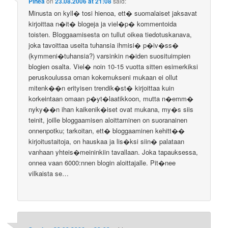
Pinea
on
23.08.2006 at 21:08
said:
Minusta on kyll� tosi hienoa, ett� suomalaiset jaksavat
kirjoittaa n�it� blogeja ja viel�p� kommentoida
toisten. Bloggaamisesta on tullut oikea tiedotuskanava,
joka tavoittaa useita tuhansia ihmisi� p�iv�ss�
(kymmeni�tuhansia?) varsinkin n�iden suosituimpien
blogien osalta. Viel� noin 10-15 vuotta sitten esimerkiksi
peruskoulussa oman kokemukseni mukaan ei ollut
mitenk��n erityisen trendik�st� kirjoittaa kuin
korkeintaan omaan p�yt�laatikkoon, mutta n�emm�
nyky��n ihan kaikenik�iset ovat mukana, my�s siis
teinit, joille bloggaamisen aloittaminen on suoranainen
onnenpotku; tarkoitan, ett� bloggaaminen kehitt��
kirjoitustaitoja, on hauskaa ja lis�ksi siin� palataan
vanhaan yhteis�meininkiin tavallaan. Joka tapauksessa,
onnea vaan 6000:nnen blogin aloittajalle. Pit�nee
vilkaista se…