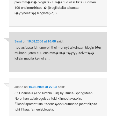
pienimm�st� blogista? Eik�s tuo olisi lista Suomen
100 ensimm�isest� (blogilistalta aikanaan
l�ytyneest�) blogista(ko) ?
Sami
on
16.08.2006 at 10:08
said:
Itse asiassa id-numerointi ei mennyt aikoinaan blogin i�n
mukaan, joten 100 ensimm�ist� t�ytyy selvitt��
jollain muulla keinolla…
Juppe
on
16.08.2006 at 22:08
said:
57 Channels (And Nothin’ On) by Bruce Springsteen.
No onhan asiablogeissa toki kiinnostavaakin.
Filosofispateettisia itseens�sotkeutuneita jaarittelijoita
toki liikaa, ja neuleblogeja.