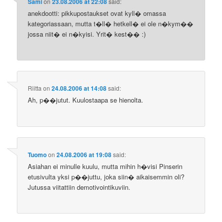
Sami
on
23.08.2006 at 22:08
said:
anekdootti: pikkupostaukset ovat kyll� omassa
kategoriassaan, mutta t�ll� hetkell� ei ole n�kym��
jossa niit� ei n�kyisi. Yrit� kest�� :)
Riitta
on
24.08.2006 at 14:08
said:
Ah, p��jutut. Kuulostaapa se hienolta.
Tuomo
on
24.08.2006 at 19:08
said:
Asiahan ei minulle kuulu, mutta mihin h�visi Pinserin
etusivulta yksi p��juttu, joka siin� aikaisemmin oli?
Jutussa viitattiin demotivointikuviin.