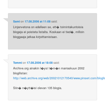
Sami
on
17.08.2006 at 11:08
said:
Linjanvetona on edelleen se, ett� toimintakuntoisia
blogeja ei poisteta listalta. Koskaan ei tied�, milloin
bloggaaja jatkaa kirjoittamistaan.
Tommi
on
17.08.2006 at 18:08
said:
Archive.org ainakin l�ysi t�m�n marraskuun 2002
blogilistan:
http://web.archive.org/web/20021012170540/www.pinseri.com/blogli
Siin� n�ytt�isi olevan 135 blogia.