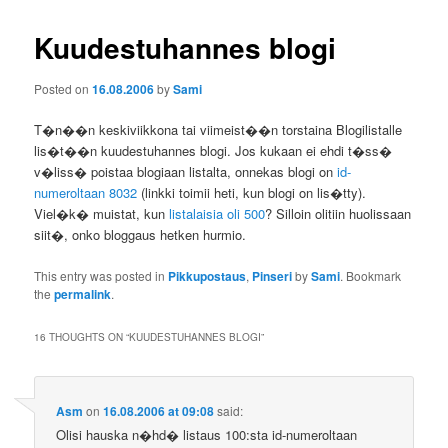
Kuudestuhannes blogi
Posted on
16.08.2006
by
Sami
T�n��n keskiviikkona tai viimeist��n torstaina Blogilistalle
lis�t��n kuudestuhannes blogi. Jos kukaan ei ehdi t�ss�
v�liss� poistaa blogiaan listalta, onnekas blogi on
id-
numeroltaan 8032
(linkki toimii heti, kun blogi on lis�tty).
Viel�k� muistat, kun
listalaisia oli 500
? Silloin olitiin huolissaan
siit�, onko bloggaus hetken hurmio.
This entry was posted in
Pikkupostaus
,
Pinseri
by
Sami
. Bookmark
the
permalink
.
16 THOUGHTS ON “
KUUDESTUHANNES BLOGI
”
Asm
on
16.08.2006 at 09:08
said:
Olisi hauska n�hd� listaus 100:sta id-numeroltaan