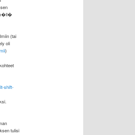
ksen
�m�ll�
miin (tai
ly oli
imii
)
kohteet
-shift-
si.
aman
sen tulisi