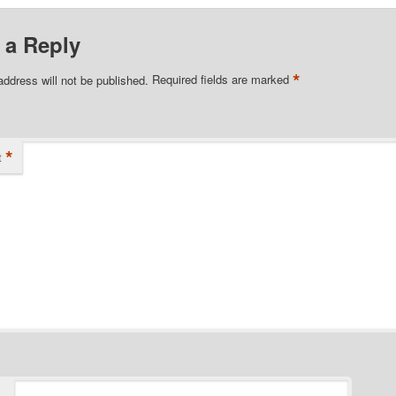
 a Reply
*
address will not be published.
Required fields are marked
*
t