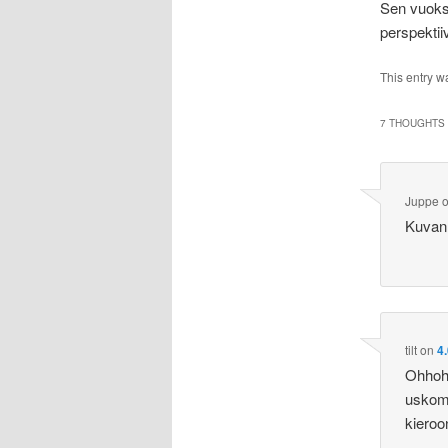
Sen vuoks
perspektii
This entry w
7 THOUGHTS 
Juppe
Kuvan 
tilt
on
4
Ohhoh,
uskoma
kieroon