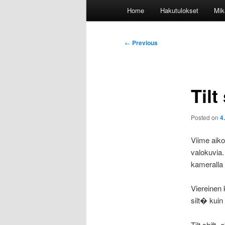
Main
Home
Hakutulokset
Mik
menu
Post
←
Previous
navigation
Tilt
Posted on
4
Viime aiko
valokuvia. 
kameralla 
Viereinen 
silt� kuin
Tilt shift 