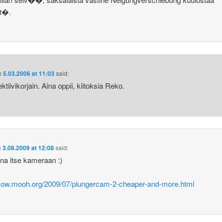
lt�.
n
5.03.2006 at 11:03
said:
ktiivikorjain. Aina oppii, kiitoksia Reko.
n
3.08.2009 at 12:08
said:
a itse kameraan :)
/cow.mooh.org/2009/07/plungercam-2-cheaper-and-more.html