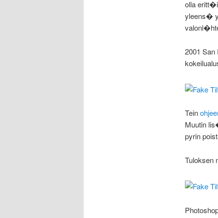
olla eritt
yleens� yl
valonl�ht
2001 San F
kokeilualu
Tein
ohje
Muutin lis
pyrin poi
Tuloksen n
Photoshopi