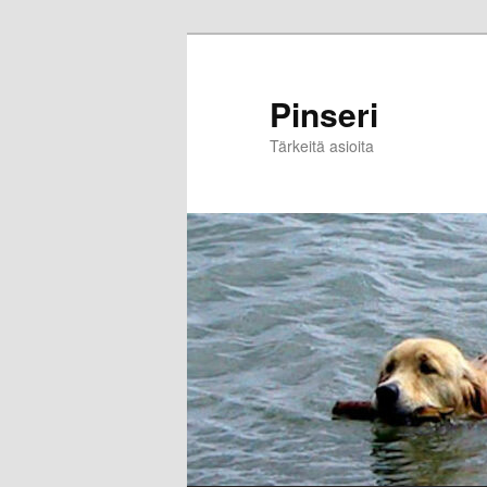
Skip
to
primary
Pinseri
content
Tärkeitä asioita