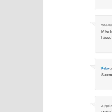
Wheeli
Mitenk
hassu 
Reko
o
Suomeks
Juppe
Reko: 