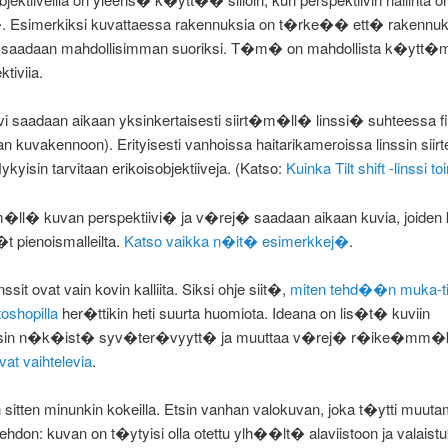
Esimerkiksi kuvattaessa rakennuksia on t�rke�� ett� rakennu
at saadaan mahdollisimman suoriksi. T�m� on mahdollista k�ytt
ktiviia.
vi saadaan aikaan yksinkertaisesti siirt�m�ll� linssi� suhteessa fil
n kuvakennoon). Erityisesti vanhoissa haitarikameroissa linssin siirte
ykyisin tarvitaan erikoisobjektiiveja. (Katso:
Kuinka Tilt shift -linssi to
� kuvan perspektiivi� ja v�rej� saadaan aikaan kuvia, joiden 
 pienoismalleilta.
Katso vaikka n�it� esimerkkej�
.
-linssit ovat vain kovin kalliita. Siksi ohje siit�,
miten tehd��n muka-tilt
oshopilla
her�ttikin heti suurta huomiota. Ideana on lis�t� kuviin
ssin n�k�ist� syv�ter�vyytt� ja muuttaa v�rej� r�ike�mm�k
vat vaihtelevia
.
 sitten minunkin kokeilla. Etsin vanhan valokuvan, joka t�ytti muut
don: kuvan on t�ytyisi olla otettu ylh��lt� alaviistoon ja valaistuk