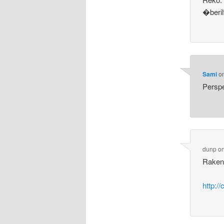
�beri
Sami
o
Perspe
dunp
o
Rakenn
http:/