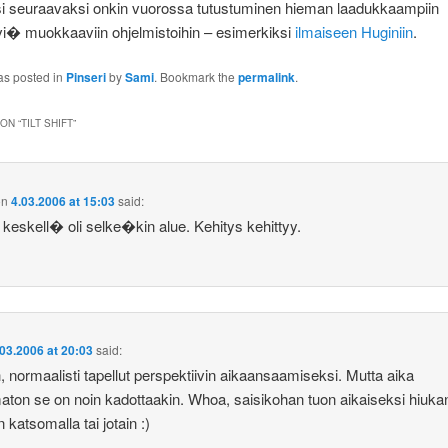
i seuraavaksi onkin vuorossa tutustuminen hieman laadukkaampiin
vi� muokkaaviin ohjelmistoihin – esimerkiksi
ilmaiseen Huginiin
.
as posted in
Pinseri
by
Sami
. Bookmark the
permalink
.
ON “
TILT SHIFT
”
on
4.03.2006 at 15:03
said:
keskell� oli selke�kin alue. Kehitys kehittyy.
.03.2006 at 20:03
said:
 normaalisti tapellut perspektiivin aikaansaamiseksi. Mutta aika
ton se on noin kadottaakin. Whoa, saisikohan tuon aikaiseksi hiuka
 katsomalla tai jotain :)