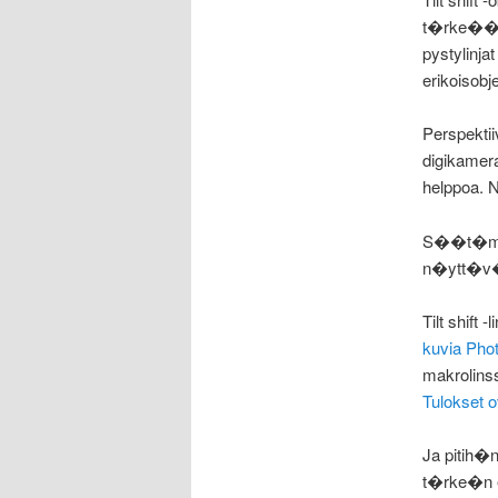
t�rke��. 
pystylinj
erikoisobje
Perspektii
digikamera
helppoa. N
S��t�m�ll
n�ytt�v�t
Tilt shift 
kuvia Phot
makrolin
Tulokset o
Ja pitih�n
t�rke�n eh