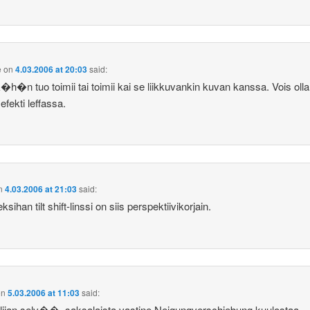
e
on
4.03.2006 at 20:03
said:
�h�n tuo toimii tai toimii kai se liikkuvankin kuvan kanssa. Vois olla
efekti leffassa.
n
4.03.2006 at 21:03
said:
ihan tilt shift-linssi on siis perspektiivikorjain.
on
5.03.2006 at 11:03
said:
liian selv��, saksalaista vastine Neigungverschiebung kuulostaa