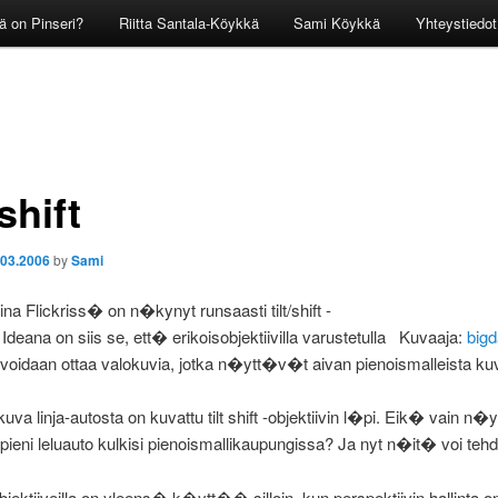
ä on Pinseri?
Riitta Santala-Köykkä
Sami Köykkä
Yhteystiedot
 shift
.03.2006
by
Sami
ina Flickriss� on n�kynyt runsaasti tilt/shift -
Ideana on siis se, ett� erikoisobjektiivilla varustetulla
Kuvaaja:
big
voidaan ottaa valokuvia, jotka n�ytt�v�t aivan pienoismalleista kuva
kuva linja-autosta on kuvattu tilt shift -objektiivin l�pi. Eik� vain n
 pieni leluauto kulkisi pienoismallikaupungissa? Ja nyt n�it� voi teh
-objektiiveilla on yleens� k�ytt�� silloin, kun perspektiivin hallinta o