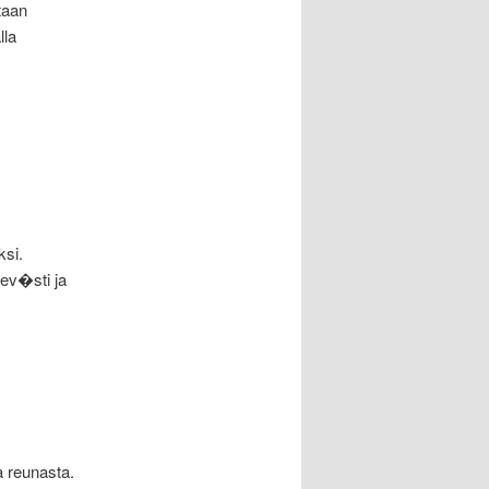
taan
lla
si.
iev�sti ja
a reunasta.