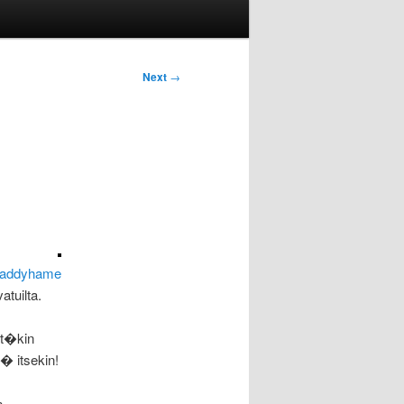
Next
→
daddyhame
tuilta.
�yt�kin
d� itsekin!
n