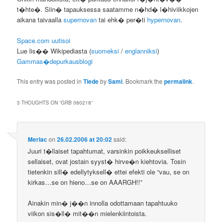
t�hte�. Siin� tapauksessa saatamme n�hd� l�hiviikkojen
aikana taivaalla
supernovan
tai ehk� per�ti
hypernovan
.
Space.com uutisoi
Lue lis�� Wikipediasta (
suomeksi
/
englanniksi
)
Gammas�depurkausblogi
This entry was posted in
Tiede
by
Sami
. Bookmark the
permalink
.
3 THOUGHTS ON “
GRB 060218
”
Merlac
on
26.02.2006 at 20:02
said:
Juuri t�llaiset tapahtumat, varsinkin poikkeukselliset
sellaiset, ovat jostain syyst� hirve�n kiehtovia. Tosin
tietenkin sill� edellytyksell� ettei efekti ole “vau, se on
kirkas…se on hieno…se on AAARGH!!”
Ainakin min� j��n innolla odottamaan tapahtuuko
viikon sis�ll� mit��n mielenkiintoista.