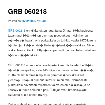
GRB 060218
Posted on
26.02.2006
by
Sami
GRB 060218
on viikko sitten lauantaina Oinaan t�htikuviossa
tapahtunut j�ttim�inen gammas�depurkaus. Noin kerran
p�iv�ss� havaittavia purkauksia on tutkittu vasta 1970-luvulta
l�htien ja niist� ei viel� tiedet� l�hesk��n kaikkea. Niiden
otaksutaan kuitenkin liittyv�n supernoviin, eli vanhaksi tulleiden
t�htien r�j�hdyksiin.
GRB 060218 oli monella tavalla erikoinen. Se tapahtui eritt�in
l�hell� maapalloa, vain 440 miljoonan valovuoden p��ss�,
mutta oli silti himme�mpi kuin gammas�depurkaukset
yleens�. Lis�ksi purkaus kesti 33 minuuttia. Normaalisti
purkauksia havaitaan miljardien valovuosien p��ss� ja ne
kest�v�t vain sekunnin-pari. Tutkijat ovat ihmeiss��n:
t�llaista ei ole ennen n�hty.
Onkin mahdollista, ett� purkaus ennakoi r�j�ht�v��