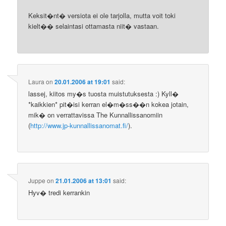
Keksit�nt� versiota ei ole tarjolla, mutta voit toki
kielt�� selaintasi ottamasta niit� vastaan.
Laura
on
20.01.2006 at 19:01
said:
lassej, kiitos my�s tuosta muistutuksesta :) Kyll�
*kaikkien* pit�isi kerran el�m�ss��n kokea jotain,
mik� on verrattavissa The Kunnallissanomiin
(
http://www.jp-kunnallissanomat.fi/
).
Juppe
on
21.01.2006 at 13:01
said:
Hyv� tredi kerrankin