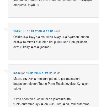
omituista. H�h. :)
Pirkko
on
18.01.2006 at 17:01
said:
Ookko s� k�yh�-vai rikas K�ykk�?�iteeni ennen
niist� toimitteli,sukuakin kai pikkuusen.Rehupiiklesit
ovat Sikakyl�st�,jookos?
lassej
on
18.01.2006 at 21:01
said:
Miten, p�tkiik� muistini pahasti, jos muistelen
kappaleen olevan Tauno Piirto-Rajala levylt� Kyr�joki
tuluvii.
(Oma ehdoton suosikkini on jalarakkautta:
“Rakkautemma syv� on kuin Hirvij�rvi, rakkautemma