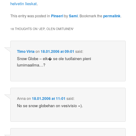
helvetin lieskat
.
This entry was posted in
Pinseri
by
Sami
. Bookmark the
permalink
.
18 THOUGHTS ON “
JEP, OLEN OMITUINEN
”
Timo Virta
on
18.01.2006 at 09:01
said:
Snow Globe – eik� se ole tuollainen pieni
lumimaailma…?
Anna
on
18.01.2006 at 11:01
said:
No se snow globehan on vesivisio =).