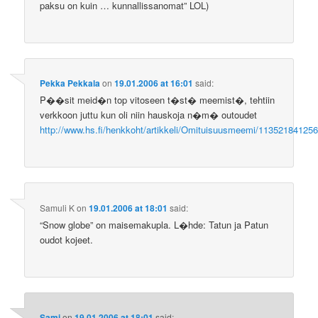
paksu on kuin … kunnallissanomat” LOL)
Pekka Pekkala
on
19.01.2006 at 16:01
said:
P��sit meid�n top vitoseen t�st� meemist�, tehtiin
verkkoon juttu kun oli niin hauskoja n�m� outoudet
http://www.hs.fi/henkkoht/artikkeli/Omituisuusmeemi/11352184125
Samuli K
on
19.01.2006 at 18:01
said:
“Snow globe” on maisemakupla. L�hde: Tatun ja Patun
oudot kojeet.
Sami
on
19.01.2006 at 18:01
said: