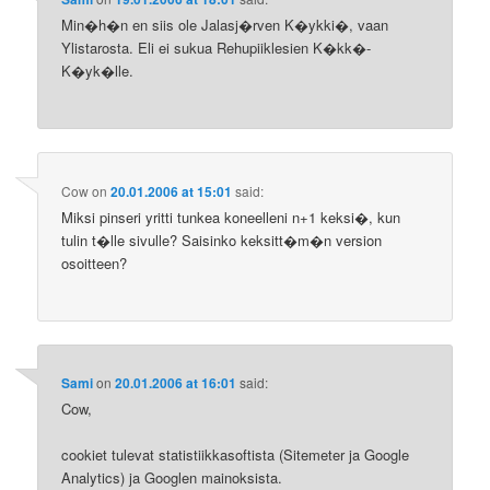
Min�h�n en siis ole Jalasj�rven K�ykki�, vaan
Ylistarosta. Eli ei sukua Rehupiiklesien K�kk�-
K�yk�lle.
Cow
on
20.01.2006 at 15:01
said:
Miksi pinseri yritti tunkea koneelleni n+1 keksi�, kun
tulin t�lle sivulle? Saisinko keksitt�m�n version
osoitteen?
Sami
on
20.01.2006 at 16:01
said:
Cow,
cookiet tulevat statistiikkasoftista (Sitemeter ja Google
Analytics) ja Googlen mainoksista.