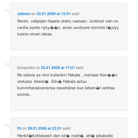
Jalmari
on
22.01.2006 at 12:01
said:
Noniin, velipojan haaste otettu vastaan. Junkkari vain on
vanha osoite nyky��n, aivan uunituore toiminta l�ytyy
tuosta nimen takaa.
Eevajukka
on
25.01.2006 at 17:01
said:
No oiskos se nimi kuitenkin Hakala , meinaan Kev��n
orotusta -biisist�. Siin� Hakala astuu
kummihanskoonensa navettahan kun lehem�t orottaa
sonnia..
PJ
on
28.01.2006 at 22:01
said:
Henkil�kohtaisesti olen sit� mielt�, ett� jokaisella