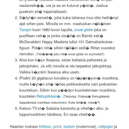
naulanreik��, ura ja se on kulunut p�ist�. Joskus
pureksin sit� hajamielisesti.
S�ilyt�n esineit�, joita kuka tahansa muu olisi heitt�nyt
ajat sitten pois. Minulla on mm. maatuskan n�k�inen
Tampin
kuori 1980-luvun lopulta,
snow globe
joka on
puolillaan vett� ja jonka sis�ll� on Bambi sek�
McDonaldsin Happy Mealista tullut 101 Dalmatiankoiraa -
figuuri. Pid�n niit� silloin t�ll�in esill� Riitan suureksi
riemuksi.
(Tiet��k� joku mit� snow globe on suomeksi?)
Aina kun k�yn Ikeassa, ostan keltaisia pattereita ja
jatkojohdon. Ja silti minulla ei ole tarpeeksi jatkojohtoja.
Vaikka k�ynkin Ikeassa aika usein.
iPodini 20 gigatavun kovalevy on t�p�t�ynn� musiikkia,
mutta k�yt�n sit� l�hes poikkeuksetta vain podcastien
kuunteluun. Silloin kun p��dyn kuuntelemaan musiikkia,
kuuntelen
Rehupiiklesi�
.
(Tietovisa: Yhdess� Rehupiiklesin
kappaleessa mainitaan sukunimeni. Kuka tiet��, miss�?)
Katson TV:st� Salaisia kansioita ja vihell�n alku- ja
loppumusiikkien tahdissa. En osaa vihelt��.
Haastan mukaan
khiloun
,
pni
:n,
tuotoin
(molemmat),
velipojan
ja