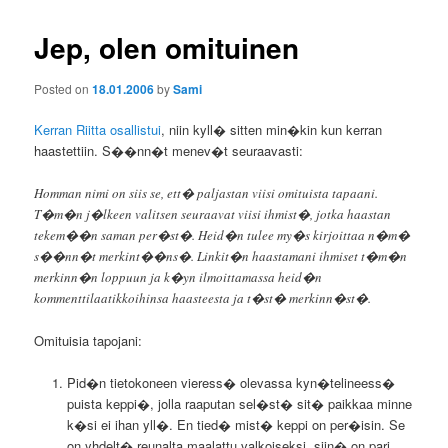
Jep, olen omituinen
Posted on
18.01.2006
by
Sami
Kerran Riitta osallistui
, niin kyll� sitten min�kin kun kerran
haastettiin. S��nn�t menev�t seuraavasti:
Homman nimi on siis se, ett� paljastan viisi omituista tapaani.
T�m�n j�lkeen valitsen seuraavat viisi ihmist�, jotka haastan
tekem��n saman per�st�. Heid�n tulee my�s kirjoittaa n�m�
s��nn�t merkint��ns�. Linkit�n haastamani ihmiset t�m�n
merkinn�n loppuun ja k�yn ilmoittamassa heid�n
kommenttilaatikkoihinsa haasteesta ja t�st� merkinn�st�.
Omituisia tapojani:
Pid�n tietokoneen vieress� olevassa kyn�telineess�
puista keppi�, jolla raaputan sel�st� sit� paikkaa minne
k�si ei ihan yll�. En tied� mist� keppi on per�isin. Se
on yhdelt� reunalta maalattu valkoiseksi, siin� on pari