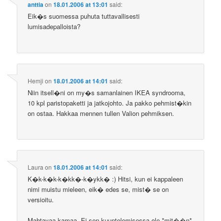
anttia
on
18.01.2006 at 13:01
said:
Eik�s suomessa puhuta tuttavallisesti
lumisadepalloista?
Hemji
on
18.01.2006 at 14:01
said:
Niin itsell�ni on my�s samanlainen IKEA syndrooma,
10 kpl paristopaketti ja jatkojohto. Ja pakko pehmist�kin
on ostaa. Hakkaa mennen tullen Valion pehmiksen.
Laura
on
18.01.2006 at 14:01
said:
K�k-k�k-k�kk�-k�ykk� :) Hitsi, kun ei kappaleen
nimi muistu mieleen, eik� edes se, mist� se on
versioitu.
Mahtavaa kamaa. Ei sen kuuntelemisessa ole *mit��n*