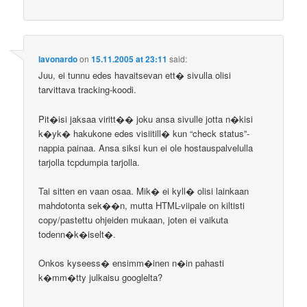
lavonardo
on
15.11.2005 at 23:11
said:
Juu, ei tunnu edes havaitsevan ett� sivulla olisi
tarvittava tracking-koodi.
Pit�isi jaksaa viritt�� joku ansa sivulle jotta n�kisi
k�yk� hakukone edes visiitill� kun “check status”-
nappia painaa. Ansa siksi kun ei ole hostauspalvelulla
tarjolla tcpdumpia tarjolla.
Tai sitten en vaan osaa. Mik� ei kyll� olisi lainkaan
mahdotonta sek��n, mutta HTML-viipale on kiltisti
copy/pastettu ohjeiden mukaan, joten ei vaikuta
todenn�k�iselt�.
Onkos kyseess� ensimm�inen n�in pahasti
k�mm�tty julkaisu googlelta?