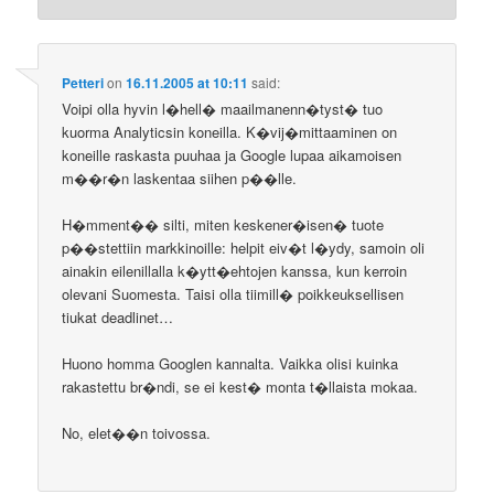
Petteri
on
16.11.2005 at 10:11
said:
Voipi olla hyvin l�hell� maailmanenn�tyst� tuo
kuorma Analyticsin koneilla. K�vij�mittaaminen on
koneille raskasta puuhaa ja Google lupaa aikamoisen
m��r�n laskentaa siihen p��lle.
H�mment�� silti, miten keskener�isen� tuote
p��stettiin markkinoille: helpit eiv�t l�ydy, samoin oli
ainakin eilenillalla k�ytt�ehtojen kanssa, kun kerroin
olevani Suomesta. Taisi olla tiimill� poikkeuksellisen
tiukat deadlinet…
Huono homma Googlen kannalta. Vaikka olisi kuinka
rakastettu br�ndi, se ei kest� monta t�llaista mokaa.
No, elet��n toivossa.