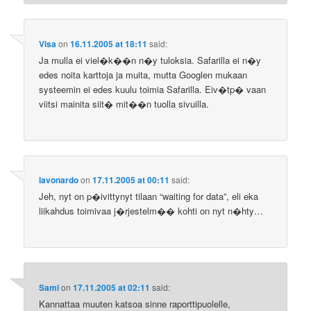
Visa
on
16.11.2005 at 18:11
said:
Ja mulla ei viel�k��n n�y tuloksia. Safarilla ei n�y
edes noita karttoja ja muita, mutta Googlen mukaan
systeemin ei edes kuulu toimia Safarilla. Eiv�tp� vaan
viitsi mainita siit� mit��n tuolla sivuilla.
lavonardo
on
17.11.2005 at 00:11
said:
Jeh, nyt on p�ivittynyt tilaan “waiting for data”, eli eka
liikahdus toimivaa j�rjestelm�� kohti on nyt n�hty…
Sami
on
17.11.2005 at 02:11
said:
Kannattaa muuten katsoa sinne raporttipuolelle,