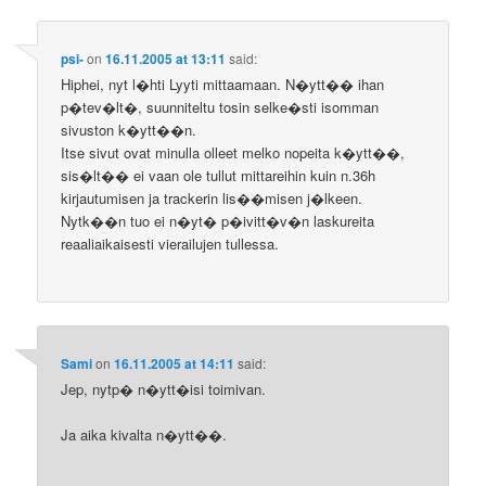
psi-
on
16.11.2005 at 13:11
said:
Hiphei, nyt l�hti Lyyti mittaamaan. N�ytt�� ihan
p�tev�lt�, suunniteltu tosin selke�sti isomman
sivuston k�ytt��n.
Itse sivut ovat minulla olleet melko nopeita k�ytt��,
sis�lt�� ei vaan ole tullut mittareihin kuin n.36h
kirjautumisen ja trackerin lis��misen j�lkeen.
Nytk��n tuo ei n�yt� p�ivitt�v�n laskureita
reaaliaikaisesti vierailujen tullessa.
Sami
on
16.11.2005 at 14:11
said:
Jep, nytp� n�ytt�isi toimivan.
Ja aika kivalta n�ytt��.