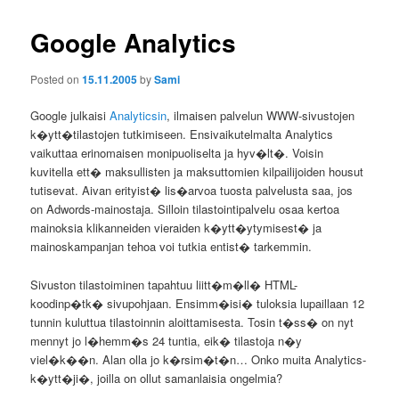
Google Analytics
Posted on
15.11.2005
by
Sami
Google julkaisi
Analyticsin
, ilmaisen palvelun WWW-sivustojen
k�ytt�tilastojen tutkimiseen. Ensivaikutelmalta Analytics
vaikuttaa erinomaisen monipuoliselta ja hyv�lt�. Voisin
kuvitella ett� maksullisten ja maksuttomien kilpailijoiden housut
tutisevat. Aivan erityist� lis�arvoa tuosta palvelusta saa, jos
on Adwords-mainostaja. Silloin tilastointipalvelu osaa kertoa
mainoksia klikanneiden vieraiden k�ytt�ytymisest� ja
mainoskampanjan tehoa voi tutkia entist� tarkemmin.
Sivuston tilastoiminen tapahtuu liitt�m�ll� HTML-
koodinp�tk� sivupohjaan. Ensimm�isi� tuloksia lupaillaan 12
tunnin kuluttua tilastoinnin aloittamisesta. Tosin t�ss� on nyt
mennyt jo l�hemm�s 24 tuntia, eik� tilastoja n�y
viel�k��n. Alan olla jo k�rsim�t�n… Onko muita Analytics-
k�ytt�ji�, joilla on ollut samanlaisia ongelmia?