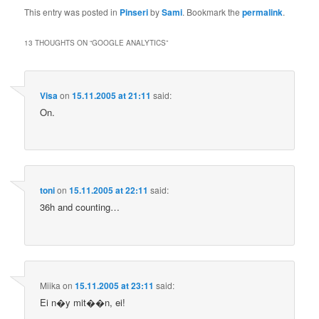
This entry was posted in
Pinseri
by
Sami
. Bookmark the
permalink
.
13 THOUGHTS ON “
GOOGLE ANALYTICS
”
Visa
on
15.11.2005 at 21:11
said:
On.
toni
on
15.11.2005 at 22:11
said:
36h and counting…
Miika
on
15.11.2005 at 23:11
said:
Ei n�y mit��n, ei!