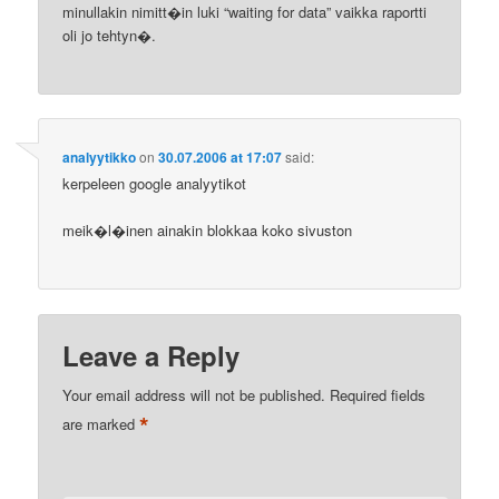
minullakin nimitt�in luki “waiting for data” vaikka raportti
oli jo tehtyn�.
analyytikko
on
30.07.2006 at 17:07
said:
kerpeleen google analyytikot
meik�l�inen ainakin blokkaa koko sivuston
Leave a Reply
Your email address will not be published.
Required fields
*
are marked