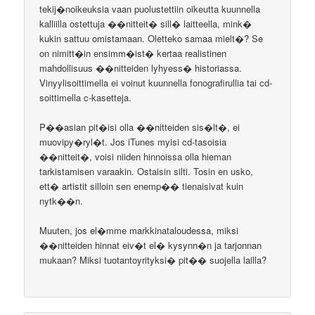
tekij�noikeuksia vaan puolustettiin oikeutta kuunnella
kalliilla ostettuja ��nitteit� sill� laitteella, mink�
kukin sattuu omistamaan. Oletteko samaa mielt�? Se
on nimitt�in ensimm�ist� kertaa realistinen
mahdollisuus ��nitteiden lyhyess� historiassa.
Vinyylisoittimella ei voinut kuunnella fonografirullia tai cd-
soittimella c-kasetteja.
P��asian pit�isi olla ��nitteiden sis�lt�, ei
muovipy�ryl�t. Jos iTunes myisi cd-tasoisia
��nitteit�, voisi niiden hinnoissa olla hieman
tarkistamisen varaakin. Ostaisin silti. Tosin en usko,
ett� artistit silloin sen enemp�� tienaisivat kuin
nytk��n.
Muuten, jos el�mme markkinataloudessa, miksi
��nitteiden hinnat eiv�t el� kysynn�n ja tarjonnan
mukaan? Miksi tuotantoyrityksi� pit�� suojella lailla?