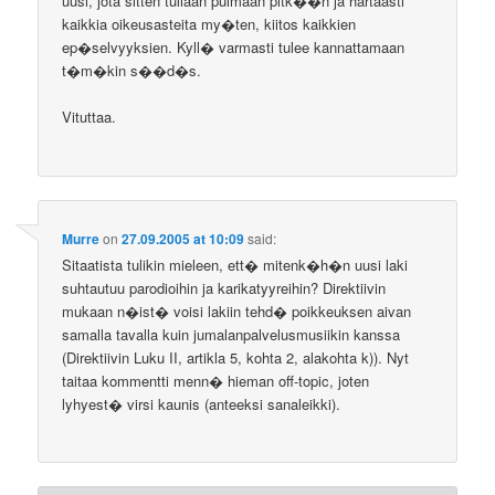
uusi, jota sitten tullaan puimaan pitk��n ja hartaasti
kaikkia oikeusasteita my�ten, kiitos kaikkien
ep�selvyyksien. Kyll� varmasti tulee kannattamaan
t�m�kin s��d�s.
Vituttaa.
Murre
on
27.09.2005 at 10:09
said:
Sitaatista tulikin mieleen, ett� mitenk�h�n uusi laki
suhtautuu parodioihin ja karikatyyreihin? Direktiivin
mukaan n�ist� voisi lakiin tehd� poikkeuksen aivan
samalla tavalla kuin jumalanpalvelusmusiikin kanssa
(Direktiivin Luku II, artikla 5, kohta 2, alakohta k)). Nyt
taitaa kommentti menn� hieman off-topic, joten
lyhyest� virsi kaunis (anteeksi sanaleikki).