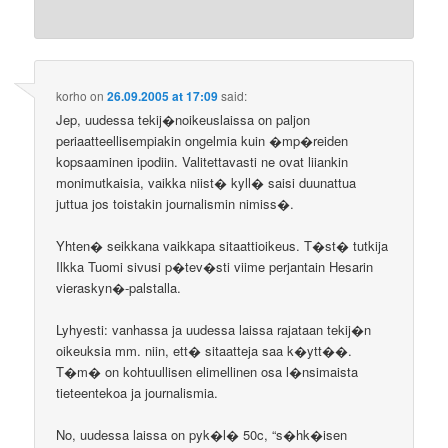
korho
on
26.09.2005 at 17:09
said:
Jep, uudessa tekij�noikeuslaissa on paljon
periaatteellisempiakin ongelmia kuin �mp�reiden
kopsaaminen ipodiin. Valitettavasti ne ovat liiankin
monimutkaisia, vaikka niist� kyll� saisi duunattua
juttua jos toistakin journalismin nimiss�.
Yhten� seikkana vaikkapa sitaattioikeus. T�st� tutkija
Ilkka Tuomi sivusi p�tev�sti viime perjantain Hesarin
vieraskyn�-palstalla.
Lyhyesti: vanhassa ja uudessa laissa rajataan tekij�n
oikeuksia mm. niin, ett� sitaatteja saa k�ytt��.
T�m� on kohtuullisen elimellinen osa l�nsimaista
tieteentekoa ja journalismia.
No, uudessa laissa on pyk�l� 50c, “s�hk�isen