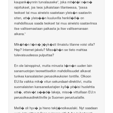
kaupank�ynnin turvalauseke”, joka mit�t�i n�m�
rajoitukset, jos teos julkaistaan tilanteessa, “jossa
teokset tai muu aineisto saatetaan yleis�n saataviin
siten, ett� yleis��n kuuluvilla henkil�ill� on
mahdollisuus saada teokset tai muu aineisto saataviinsa
itse valitsemastaan paikasta ja itse valitsemanaan
aikana.”
Mik�h�n t�m� j�yk�sti ilmaistu tilanne voisi olla?
Hep? Internet-jakelu? Miss�h�n se tieto mahtaa
tulevaisuudessa pulputtaa?
En ole lainoppinut, mutta minusta t�m�n uuden lain
sanamuotojen teoreettisetkin mahdollisuudet alkavat
tunkea kansalaisten perusoikeuksien tontille. Olkoon
EU:lla vaikka mik� vitun sekundaari-direktiivi, mutta
suomalaisten kansanedustajien kyll� pit�isi huolehtia
siit�, etteiv�t s��d� lakeja, miss� vittuillaan EU:n
perusoikeusdirektiiville ja Suomen perustuslaille.
Meill� oli hyv� ja hieno tekij�noikeuslaki. Nyt saadaan