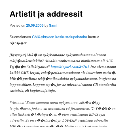
Artistit ja addressit
Posted on
25.09.2005
by
Sami
Suomalaisen
CMX-yhtyeen keskustelupalstalta
luettua
t�n��n:
[Kysymys:] Mik� on nykykantanne nykymuodossaan olevaan
tekij�noikeuslakiin? Ainakin vanhemmassa nimilistassa oli A.W.
Yrj�n�n “allekirjoitus”
http://tinyurl.com/dv7w3
Itse olen ostanut
kaikki CMX levyni, enk� periaatteessakaan ole imuroinut netist�.
Mik�li puollatte tekij�noikeuslakia nykymuodossaan, levyjenosto
loppuu siihen. Loppuu my�s, jos ne tulevat olemaan CD-standardin
vastaisia, eli kopiosuojattuja.
[Vastaus:] Emme kannata tuota nykymuotoa, mik� n�kyy
levyist�mme, jotka ovat normalissa cd-formaatissa. (Y: T��ll� on
ollut liikkeell� k�sityst�, ett� olen osallistunut ELVIS ry:n
adressiin. Se on v��rink�sitys. LUPASIN osallistua adressiin
MIK�LI kannatan sen sis�lt��. Mutta en ole koskaan tuota