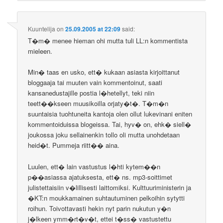
Kuuntelija
on
25.09.2005 at 22:09
said:
T�m� menee hieman ohi mutta tuli LL:n kommentista
mieleen.
Min� taas en usko, ett� kukaan asiasta kirjoittanut
bloggaaja tai muuten vain kommentoinut, saati
kansanedustajille postia l�hetellyt, teki niin
teett��kseen muusikoilla orjaty�t�. T�m�n
suuntaisia tuohtuneita kantoja olen ollut lukevinani eniten
kommentoiduissa blogeissa. Tai, hyv� on, ehk� siell�
joukossa joku sellainenkin tollo oli mutta unohdetaan
heid�t. Pummeja riitt�� aina.
Luulen, ett� lain vastustus l�hti kytem��n
p��asiassa ajatuksesta, ett� ns. mp3-soittimet
julistettaisiin v�lillisesti laittomiksi. Kulttuuriministerin ja
�KT:n moukkamainen suhtautuminen pelkoihin sytytti
roihun. Toivottavasti hekin nyt parin nukutun y�n
j�lkeen ymm�rt�v�t, ettei t�ss� vastustettu