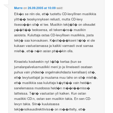
Murre
on
26.09.2005 at 10:09
said:
Eik�s se niin ole, ett� tuotettu CD-levyllinen musiikkia
ylitt�� teoskynnyksen reilusti, mutta CD-levy
itsess��n sit� ei tee. Musiikin tekij�ll� on oikeudet
p��tt�� teoksensa, eli tekem�ns� musiikin
asioista. Kuluttaja ostaa CD-levyllisen musiikkia, josta
tekij� saa korvauksen. K�sit���kseni t�t� ei ole
kukaan vastustamassa ja kaikki varmasti ovat samaa
mielt�, ett� n�in asian pit��kin olla.
Kinastelu koskeekin nyt t�ll� kertaa (kun se
jumalanpalvelusmusiikki meni jo ja ilmeisesti osataan
puhua vain yhdest� ongelmakohdasta kerrallaan) sit�,
ett� levytuottajat ja muutama muu taho on sit� mielt�,
ett� musiikkia saa kuluttaja k�ytt�� vain heid�n
sanelemassa muodossa heid�n m��r��miss�
laitteissa. T�t� vastustan yli kaiken. Kun ostan
musiikki CD:n, ostan sen musiikin takia. En sen CD-
levyn takia. Siin� kuuluisassa
tekij�noikeusdirektiiviss� on m��ritelty, ett�