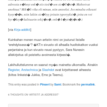
adressia n�hnyt enk� siis tied� sen sis�ll�st�. Mahtoivat
unohtaa? Mik�li vika oli minun, niin anteeksi. Jos minulta oikeasti
kysyt��n, niin lakiin sis�ltyy joitain typeryyksi�, joita en voi
hyv�ksy� kulttuurin tekij�n�, enk� k�ytt�j�n�.)
[via
Kirja-addikti
]
Kuinkahan monen muun artistin nimi on joutunut listalle
“erehdyksess�”? �KT:n sivusto oli alhaalla huoltokatkon vuoksi
perjantaina ja kun sivusto nousi pystyyn, Sara Nunesin
allekirjoitus oli poistettu avoimesta kirjeest�.
Lakihulluttelumme on saanut my�s mainetta ulkomailla. Ainakin
Register
,
Arstechnica
ja
Slashdot
ovat kirjoittaneet aiheesta
(kiitos linkeist� Jukka, Erno ja Teemu).
This entry was posted in
Pinseri
by
Sami
. Bookmark the
permalink
.
6 THOUGHTS ON “
ARTISTIT JA ADDRESSIT
”