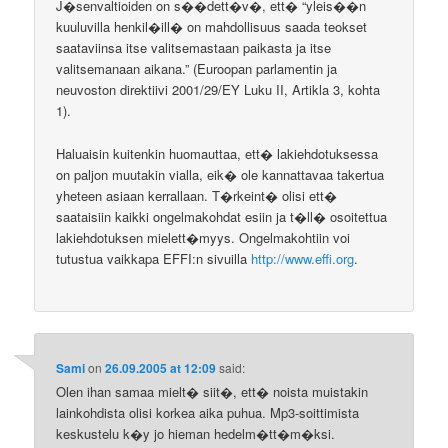
J�senvaltioiden on s��dett�v�, ett� “yleis��n
kuuluvilla henkil�ill� on mahdollisuus saada teokset
saataviinsa itse valitsemastaan paikasta ja itse
valitsemanaan aikana.” (Euroopan parlamentin ja
neuvoston direktiivi 2001/29/EY Luku II, Artikla 3, kohta
1).
Haluaisin kuitenkin huomauttaa, ett� lakiehdotuksessa
on paljon muutakin vialla, eik� ole kannattavaa takertua
yheteen asiaan kerrallaan. T�rkeint� olisi ett�
saataisiin kaikki ongelmakohdat esiin ja t�ll� osoitettua
lakiehdotuksen mielett�myys. Ongelmakohtiin voi
tutustua vaikkapa EFFI:n sivuilla
http://www.effi.org
.
Sami
on
26.09.2005 at 12:09
said:
Olen ihan samaa mielt� siit�, ett� noista muistakin
lainkohdista olisi korkea aika puhua. Mp3-soittimista
keskustelu k�y jo hieman hedelm�tt�m�ksi.