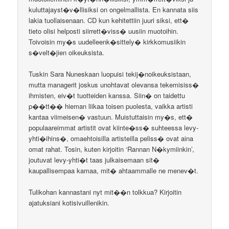
kuluttajayst�v�llisiksi on ongelmallista. En kannata siis
lakia tuollaisenaan. CD kun kehitettiin juuri siksi, ett�
tieto olisi helposti siirrett�viss� uusiin muotoihin.
Toivoisin my�s uudelleenk�sittely� kirkkomusiikin
s�velt�jien oikeuksista.
Tuskin Sara Nuneskaan luopuisi tekij�noikeuksistaan,
mutta managerit joskus unohtavat olevansa tekemisiss�
ihmisten, eiv�t tuotteiden kanssa. Siin� on taidettu
p��tt�� hieman liikaa toisen puolesta, vaikka artisti
kantaa viimeisen� vastuun. Muistuttaisin my�s, ett�
populaareimmat artistit ovat kiinte�ss� suhteessa levy-
yhti�ihins�, omaehtoisilla artisteilla peliss� ovat aina
omat rahat. Tosin, kuten kirjoitin ‘Rannan N�kymiinkin’,
joutuvat levy-yhti�t taas julkaisemaan sit�
kaupallisempaa kamaa, mit� ahtaammalle ne menev�t.
Tulikohan kannastani nyt mit��n tolkkua? Kirjoitin
ajatuksiani kotisivuillenikin.