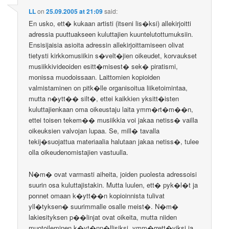
LL
on
25.09.2005 at 21:09
said:
En usko, ett� kukaan artisti (itseni lis�ksi) allekirjoitti
adressia puuttuakseen kuluttajien kuuntelutottumuksiin.
Ensisijaisia asioita adressin allekirjoittamiseen olivat
tietysti kirkkomusiikin s�velt�jien oikeudet, korvaukset
musiikkivideoiden esitt�misest� sek� piratismi,
monissa muodoissaan. Laittomien kopioiden
valmistaminen on pitk�lle organisoitua liiketoimintaa,
mutta n�ytt�� silt�, ettei kaikkien yksitt�isten
kuluttajienkaan oma oikeustaju laita ymm�rt�m��n,
ettei toisen tekem�� musiikkia voi jakaa netiss� vailla
oikeuksien valvojan lupaa. Se, mill� tavalla
tekij�suojattua materiaalia halutaan jakaa netiss�, tulee
olla oikeudenomistajien vastuulla.
N�m� ovat varmasti aiheita, joiden puolesta adressoisi
suurin osa kuluttajistakin. Mutta luulen, ett� pyk�l�t ja
ponnet omaan k�ytt��n kopioinnista tulivat
yll�tyksen� suurimmalle osalle meist�. N�m�
lakiesityksen p��linjat ovat oikeita, mutta niiden
muotoileminen k�yt�nn�llisiksi, ymm�rrett�viksi ja