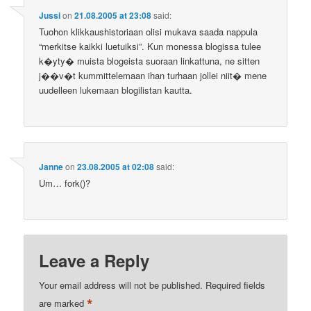
Jussi
on
21.08.2005 at 23:08
said:
Tuohon klikkaushistoriaan olisi mukava saada nappula
“merkitse kaikki luetuiksi”. Kun monessa blogissa tulee
k�yty� muista blogeista suoraan linkattuna, ne sitten
j��v�t kummittelemaan ihan turhaan jollei niit� mene
uudelleen lukemaan blogilistan kautta.
Janne
on
23.08.2005 at 02:08
said:
Um… fork()?
Leave a Reply
Your email address will not be published.
Required fields
*
are marked