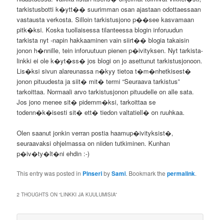
tarkistusbotti k�ytt�� suurimman osan ajastaan odottaessaan
vastausta verkosta. Silloin tarkistusjono p��see kasvamaan
pitk�ksi. Koska tuollaisessa tilanteessa blogin inforuudun
tarkista nyt -napin hakkaaminen vain siirt�� blogia takaisin
jonon h�nnille, tein inforuutuun pienen p�ivityksen. Nyt tarkista-
linkki ei ole k�yt�ss� jos blogi on jo asettunut tarkistusjonoon.
Lis�ksi sivun alareunassa n�kyy tietoa t�m�nhetkisest�
jonon pituudesta ja siit� mit� termi “Seuraava tarkistus”
tarkoittaa. Normaali arvo tarkistusjonon pituudelle on alle sata.
Jos jono menee sit� pidemm�ksi, tarkoittaa se
todenn�k�isesti sit� ett� tiedon valtatiell� on ruuhkaa.
Olen saanut jonkin verran postia haamup�ivityksist�,
seuraavaksi ohjelmassa on niiden tutkiminen. Kunhan
p�iv�ty�lt�ni ehdin :-)
This entry was posted in
Pinseri
by
Sami
. Bookmark the
permalink
.
2 THOUGHTS ON “
LINKKI JA KUULUMISIA
”