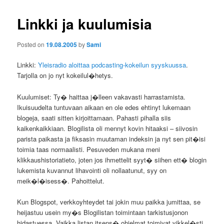
Linkki ja kuulumisia
Posted on
19.08.2005
by
Sami
Linkki:
Yleisradio aloittaa podcasting-kokeilun syyskuussa
.
Tarjolla on jo nyt kokeilul�hetys.
Kuulumiset: Ty� haittaa j�lleen vakavasti harrastamista.
Ikuisuudelta tuntuvaan aikaan en ole edes ehtinyt lukemaan
blogeja, saati sitten kirjoittamaan. Pahasti pihalla siis
kaikenkaikkiaan. Blogilista oli mennyt kovin hitaaksi – siivosin
parista paikasta ja fiksasin muutaman indeksin ja nyt sen pit�isi
toimia taas normaalisti. Pesuveden mukana meni
klikkaushistoriatieto, joten jos ihmettelit syyt� siihen ett� blogin
lukemista kuvannut lihavointi oli nollaatunut, syy on
meik�l�isess�. Pahoittelut.
Kun Blogspot, verkkoyhteydet tai jokin muu paikka jumittaa, se
heijastuu usein my�s Blogilistan toimintaan tarkistusjonon
hidastuessa. Vaikka listan itsens� ohjelmat toimivat vikkel�sti,