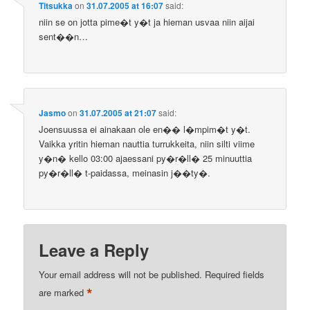
Titsukka
on
31.07.2005 at 16:07
said:
niin se on jotta pime�t y�t ja hieman usvaa niin aijai
sent��n…
Jasmo
on
31.07.2005 at 21:07
said:
Joensuussa ei ainakaan ole en�� l�mpim�t y�t.
Vaikka yritin hieman nauttia turrukkeita, niin silti viime
y�n� kello 03:00 ajaessani py�r�ll� 25 minuuttia
py�r�ll� t-paidassa, meinasin j��ty�.
Leave a Reply
Your email address will not be published.
Required fields
*
are marked