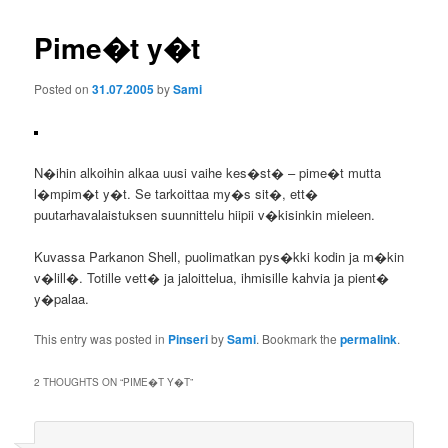
Pime�t y�t
Posted on
31.07.2005
by
Sami
N�ihin alkoihin alkaa uusi vaihe kes�st� – pime�t mutta
l�mpim�t y�t. Se tarkoittaa my�s sit�, ett�
puutarhavalaistuksen suunnittelu hiipii v�kisinkin mieleen.
Kuvassa Parkanon Shell, puolimatkan pys�kki kodin ja m�kin
v�lill�. Totille vett� ja jaloittelua, ihmisille kahvia ja pient�
y�palaa.
This entry was posted in
Pinseri
by
Sami
. Bookmark the
permalink
.
2 THOUGHTS ON “
PIME�T Y�T
”