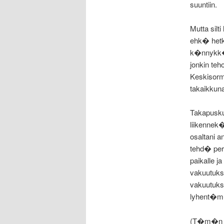
suuntiin.
Mutta silt
ehk� hetk
k�nnykk� 
jonkin teh
Keskisorm
takaikkun
Takapuskur
liikennek
osaltani 
tehd� per
paikalle j
vakuutuks
vakuutukse
lyhent�m�
(T�m�n av