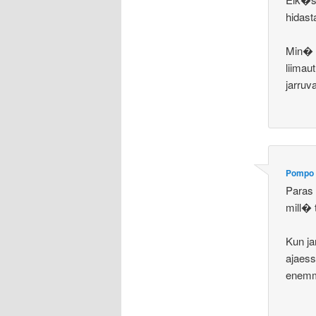
hidas
Min� 
liimau
jarruva
Pompo
Paras 
mill� 
Kun ja
ajaess
enemm