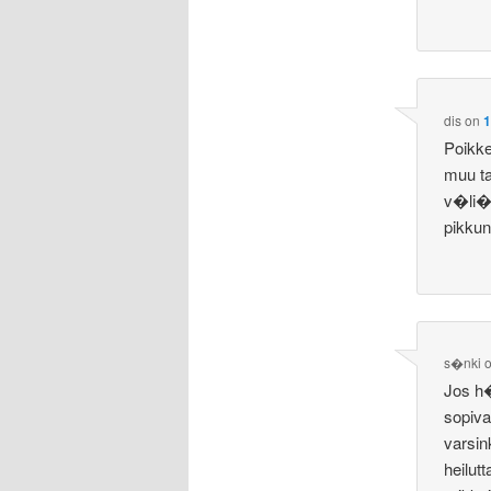
dis
on
1
Poikke
muu t
v�li� 
pikkun
s�nki
Jos h�
sopiva
varsin
heilut