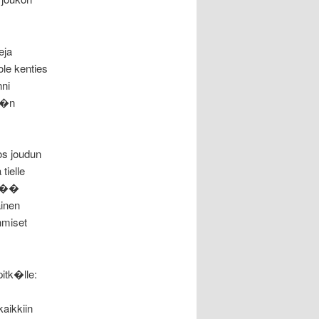
eja
le kenties
nni
ty�n
jos joudun
tielle
rm��
inen
hmiset
itk�lle:
kaikkiin