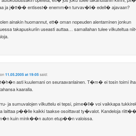
taa ja j�tt�� entisest� enemm�n turvav�li� edell� ajavaan?
olen ainakin huomannut, ett� oman nopeuden alentaminen jonkun
tuessa takapuskuriin useasti auttaa… samallahan tulee vilkuteltua nii
loja.
on
11.05.2005 at 19:05
said:
t�h�n asti kuulemani on seuraavanlainen. T�m� ei tosin toimi ih
tahansa kaaralla.
rru- ja sumuvalojen vilkuttelu ei tepsi, pime�ll� voi vaikkapa tukkire
a laittaa p��lle kaikki taakse osoittavat ty�valot. Kandeloja riitt�
�n kuin mink��n auton etup��n valoissa.