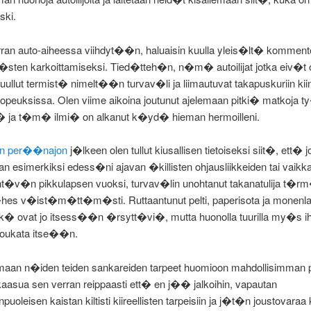
ski.
rran auto-aiheessa viihdyt��n, haluaisin kuulla yleis�lt� komment
sten karkoittamiseksi. Tied�tteh�n, n�m� autoilijat jotka eiv�t o
ullut termist� nimelt��n turvav�li ja liimautuvat takapuskuriin kii
opeuksissa. Olen viime aikoina joutunut ajelemaan pitki� matkoja 
 ja t�m� ilmi� on alkanut k�yd� hieman hermoilleni.
en per��najon
j�lkeen olen tullut kiusallisen tietoiseksi siit�, ett� 
an esimerkiksi edess�ni ajavan �killisten ohjausliikkeiden tai vaikka 
v�n pikkulapsen vuoksi, turvav�lin unohtanut takanatulija t�
hes v�ist�m�tt�m�sti. Ruttaantunut pelti, paperisota ja monenla
� ovat jo itsess��n �rsytt�vi�, mutta huonolla tuurilla my�s i
 loukata itse��n.
amaan n�iden teiden sankareiden tarpeet huomioon mahdollisimman p
asua sen verran reippaasti ett� en j�� jalkoihin, vapautan
oleisen kaistan kiltisti kiireellisten tarpeisiin ja j�t�n joustovaraa 