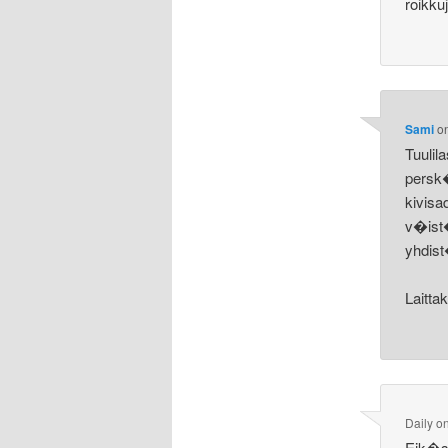
roikku
Sami
o
Tuulil
persk�
kivisa
v�ist�
yhdist
Laitta
Daily
o
Eik�s 