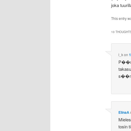
joka tuuri
This entry w
10 THOUGHTS
l_k
on
1
P��st�
takasu
s��nn�
ElinaA
Mieles
tosin t