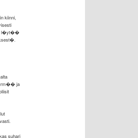
n kiinni,
isesti
in l�yt��
yksest�.
alta
t�rm�� ja
iisit
lut
asti.
kas suhari