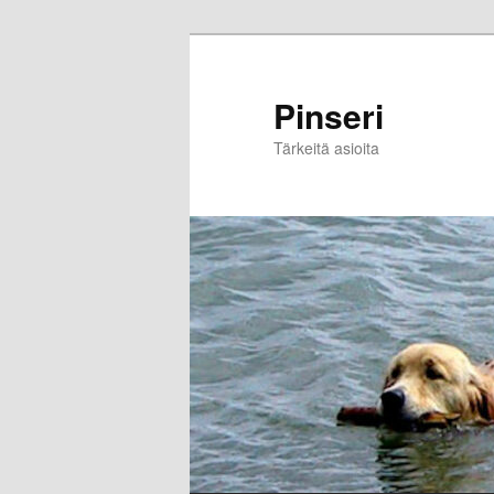
Skip
to
primary
Pinseri
content
Tärkeitä asioita