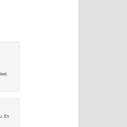
set.
u. En