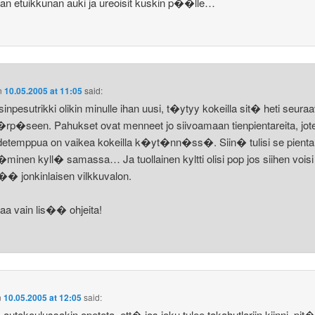
jan etuikkunan auki ja ureoisit kuskin p��lle…
n
10.05.2005 at 11:05
said:
asinpesutrikki olikin minulle ihan uusi, t�ytyy kokeilla sit� heti seura
rp�seen. Pahukset ovat menneet jo siivoamaan tienpientareita, jot
detemppua on vaikea kokeilla k�yt�nn�ss�. Siin� tulisi se pientar
minen kyll� samassa… Ja tuollainen kyltti olisi pop jos siihen voisi
�� jonkinlaisen vilkkuvalon.
kaa vain lis�� ohjeita!
n
10.05.2005 at 12:05
said:
autokoulussakin opeteta, ett� jos joku tulee takahutlariin kiinni, pi