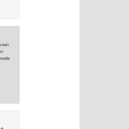
avaan
en
eelle
t��