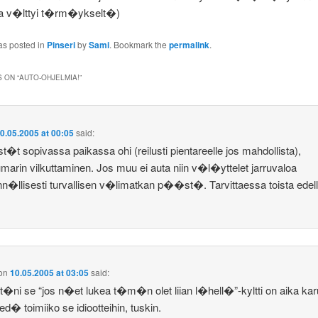
lla v�lttyi t�rm�ykselt�)
as posted in
Pinseri
by
Sami
. Bookmark the
permalink
.
 ON “
AUTO-OHJELMIA!
”
0.05.2005 at 00:05
said:
t sopivassa paikassa ohi (reilusti pientareelle jos mahdollista),
marin vilkuttaminen. Jos muu ei auta niin v�l�yttelet jarruvaloa
llisesti turvallisen v�limatkan p��st�. Tarvittaessa toista edelli
on
10.05.2005 at 03:05
said:
t�ni se “jos n�et lukea t�m�n olet liian l�hell�”-kyltti on aika kar
ied� toimiiko se idiootteihin, tuskin.