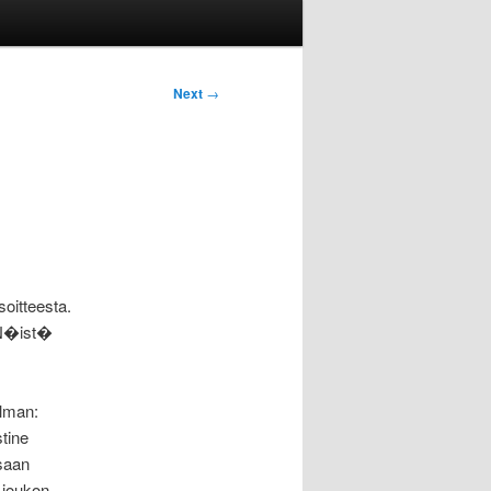
Next
→
oitteesta.
. N�ist�
lman:
stine
ssaan
 joukon