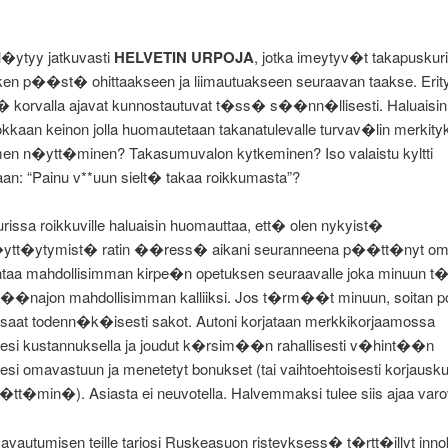
i l�ytyy jatkuvasti
HELVETIN URPOJA
, jotka imeytyv�t takapuskurii
en p��st� ohittaakseen ja liimautuakseen seuraavan taakse. Erity
korvalla ajavat kunnostautuvat t�ss� s��nn�llisesti. Haluais
okkaan keinon jolla huomautetaan takanatulevalle turvav�lin merkit
en n�ytt�minen? Takasumuvalon kytkeminen? Iso valaistu kyltti
aan: “Painu v**uun sielt� takaa roikkumasta”?
issa roikkuville haluaisin huomauttaa, ett� olen nykyist�
�ytt�ytymist� ratin ��ress� aikani seuranneena p��tt�nyt om
antaa mahdollisimman kirpe�n opetuksen seuraavalle joka minuun 
��najon mahdollisimman kalliiksi. Jos t�rm��t minuun, soitan pol
a saat todenn�k�isesti sakot. Autoni korjataan merkkikorjaamossa
esi kustannuksella ja joudut k�rsim��n rahallisesti v�hint��n
si omavastuun ja menetetyt bonukset (tai vaihtoehtoisesti korjausku
tt�min�). Asiasta ei neuvotella. Halvemmaksi tulee siis ajaa varov
autumisen teille tarjosi Ruskeasuon risteyksess� t�rtt�illyt inno