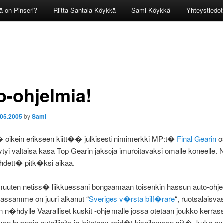
ä on Pinseri?
Riitta Santala-Köykkä
Sami Köykkä
Yhteystiedot
o-ohjelmia!
.05.2005
by
Sami
oikein erikseen kiitt�� julkisesti nimimerkki MP:t�
Final Gearin
os
tyi valtaisa kasa Top Gearin jaksoja imuroitavaksi omalle koneelle
ihdett� pitk�ksi aikaa.
muuten netiss� liikkuessani bongaamaan toisenkin hassun auto-ohje
assamme on juuri alkanut “
Sveriges v�rsta bilf�rare
“, ruotsalaisva
n�hdylle Vaaralliset kuskit -ohjelmalle jossa otetaan joukko kerra
n huonoja autoilijoita ja laitetaan heid�t kisailemaan siit�, kuka on