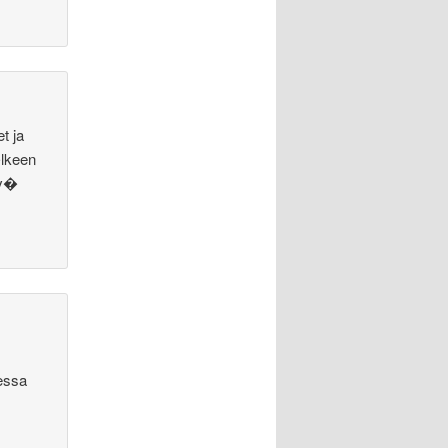
t ja
�lkeen
ev�
eessa