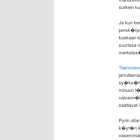
surkein ku
Ja kun ke
persk�rp�
koskaan ku
suurissa n
merkeiss�
Taannois
jarruttama
sy�ks�ht�
minuun l�
vaivann�k
saattavat
Pyrin ott
k�yt�n ka
vasemmanpu