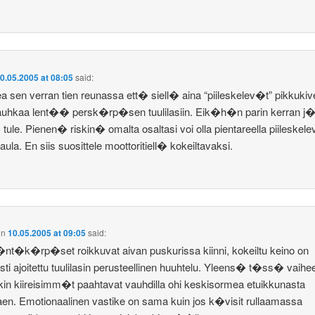
0.05.2005 at 08:05
said:
a sen verran tien reunassa ett� siell� aina “piileskelev�t” pikkukive
auhkaa lent�� persk�rp�sen tuulilasiin. Eik�h�n parin kerran j
tule. Pienen� riskin� omalta osaltasi voi olla pientareella piileskel
aula. En siis suosittele moottoritiell� kokeiltavaksi.
on
10.05.2005 at 09:05
said:
nt�k�rp�set roikkuvat aivan puskurissa kiinni, kokeiltu keino on
sti ajoitettu tuulilasin perusteellinen huuhtelu. Yleens� t�ss� vaih
kin kiireisimm�t paahtavat vauhdilla ohi keskisormea etuikkunasta
taen. Emotionaalinen vastike on sama kuin jos k�visit rullaamassa