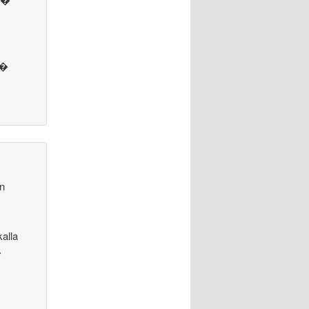
t�
an
kalla
�