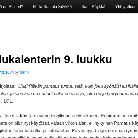
ä on Pinseri?
Riitta Santala-Köykkä
Sami Köykkä
Yhteystiedot
lukalenterin 9. luukku
.12.2004
by
Sami
rjoittaa: “
Uusi Päivän pamaus tuntuu siltä, kuin joku syöttäisi lusikalla
elöä, ja aina kun on saanut palasen syötyä, joku on jo tyrkyttämässä 
“. LOL.
ittaa siis käsillä olevaan blogilistan uudistukseen. Ensimmäinen vai
sta on ollut nyt käytössä vajaan viikon ajan, eli nykyinen Pamaus käy
listan tarkistusbottia ja tietokantaa. Päivitettyjä blogeja ei enää rysäyte
ein, vaan niitä tulee näkyviin sitä mukaa kuin tarkistuksia suoritetaan