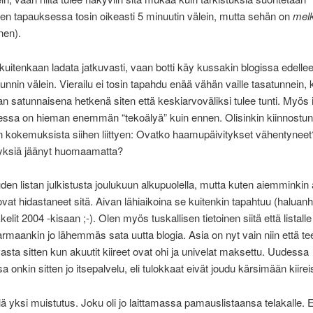
n tapauksessa tosin oikeasti 5 minuutin välein, mutta sehän on
melk
nen).
 kuitenkaan ladata jatkuvasti, vaan botti käy kussakin blogissa edelle
 tunnin välein. Vierailu ei tosin tapahdu enää vähän vaille tasatunnein,
n satunnaisena hetkenä siten että keskiarvoväliksi tulee tunti. Myös 
essa on hieman enemmän “tekoälyä” kuin ennen. Olisinkin kiinnostun
 kokemuksista siihen liittyen: Ovatko haamupäivitykset vähentynee
tyksiä jäänyt huomaamatta?
uden listan julkistusta joulukuun alkupuolella, mutta kuten aiemminkin 
 ovat hidastaneet sitä. Aivan lähiaikoina se kuitenkin tapahtuu (haluanh
elit 2004 -kisaan ;-). Olen myös tuskallisen tietoinen siitä että listalle
rmaankin jo lähemmäs sata uutta blogia. Asia on nyt vain niin että te
vasta sitten kun akuutit kiireet ovat ohi ja univelat maksettu. Uudessa
sa onkin sitten jo itsepalvelu, eli tulokkaat eivät joudu kärsimään kiireis
ielä yksi muistutus. Joku oli jo laittamassa pamauslistaansa telakalle. 