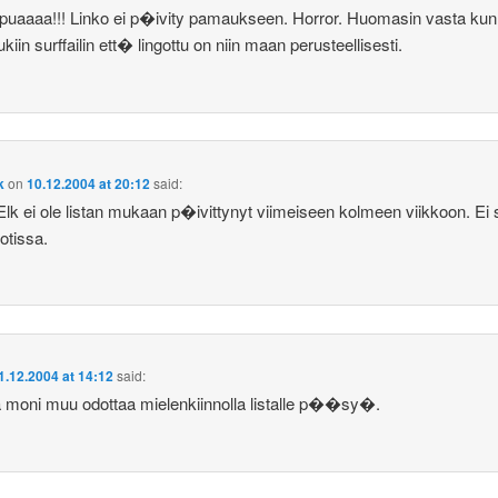
uaaaa!!! Linko ei p�ivity pamaukseen. Horror. Huomasin vasta kun
kiin surffailin ett� lingottu on niin maan perusteellisesti.
k
on
10.12.2004 at 20:12
said:
Elk ei ole listan mukaan p�ivittynyt viimeiseen kolmeen viikkoon. Ei s
otissa.
1.12.2004 at 14:12
said:
ja moni muu odottaa mielenkiinnolla listalle p��sy�.