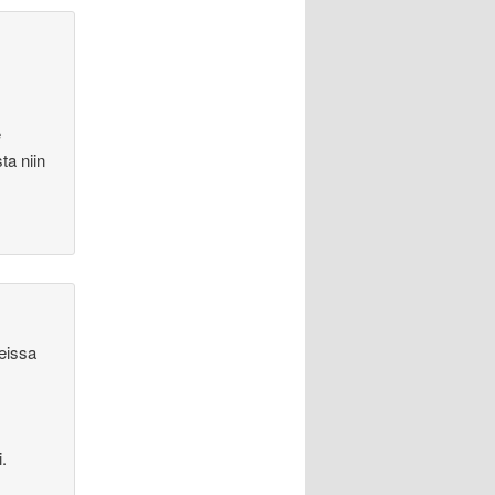
e
ta niin
geissa
.