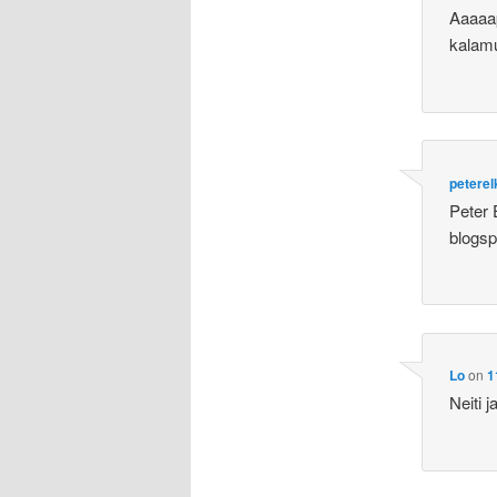
Aaaaap
kalamu
peterel
Peter 
blogsp
Lo
on
1
Neiti 