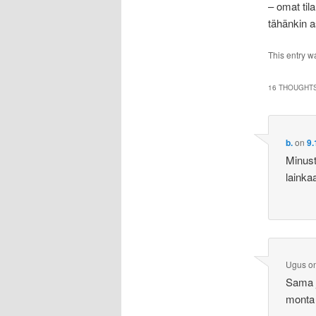
– omat til
tähänkin as
This entry w
16 THOUGHTS
b.
on
9.
Minust
lainka
Ugus
o
Sama j
monta 