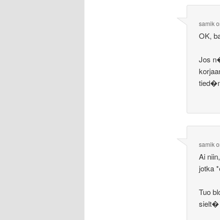
samik
o
OK, ba
Jos n
korjaa
tied�n
samik
o
Ai nii
jotka 
Tuo b
sielt�