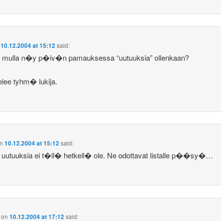
n
10.12.2004 at 15:12
said:
i mulla n�y p�iv�n pamauksessa “uutuuksia” ollenkaan?
lee tyhm� lukija.
n
10.12.2004 at 15:12
said:
uutuuksia ei t�ll� hetkell� ole. Ne odottavat listalle p��sy�…
on
10.12.2004 at 17:12
said: