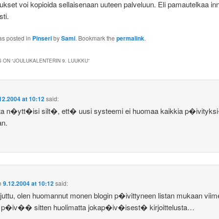
aukset voi kopioida sellaisenaan uuteen palveluun. Eli pamautelkaa inn
ti.
as posted in
Pinseri
by
Sami
. Bookmark the
permalink
.
 ON “
JOULUKALENTERIN 9. LUUKKU
”
12.2004 at 10:12
said:
a n�ytt�isi silt�, ett� uusi systeemi ei huomaa kaikkia p�ivityks
an.
n
9.12.2004 at 10:12
said:
uttu, olen huomannut monen blogin p�ivittyneen listan mukaan viim
p�iv�� sitten huolimatta jokap�iv�isest� kirjoittelusta…