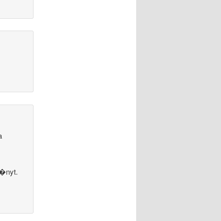
a
t�nyt.