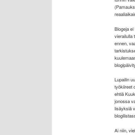
(Pamaukse
reaaliaikai
Blogeja ei
vierailulla
ennen, vaa
tarkistuks
kuulemaan
blogipäivi
Lupailin u
työkiireet
ehtiä Kuukk
jonossa va
lisäyksiä 
blogilistas
Ai niin, v