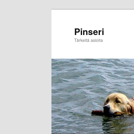
Skip
to
primary
Pinseri
content
Tärkeitä asioita