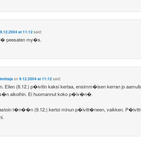
n
9.12.2004 at 11:12
said:
isi� peesaten my�s.
imittaja
on
9.12.2004 at 11:12
said:
. Eilen (8.12.) p�ivitin kaksi kertaa, ensimm�isen kerran jo aamull
s�n aikoihin. Ei huomannut koko p�iv�n�.
stoin t�n��n (9.12.) kertoi minun p�ivitt�neen, vaikken. P�ivit
ni.