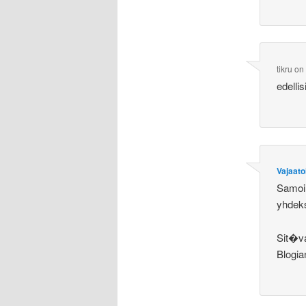
tikru
o
edell
Vajaato
Samoin
yhdek
Sit�va
Blogia