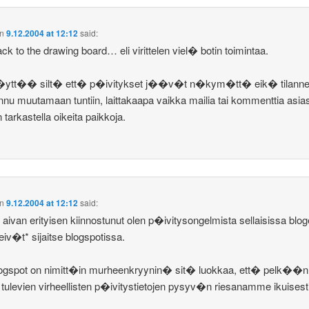
n
9.12.2004 at 12:12
said:
ck to the drawing board… eli virittelen viel� botin toimintaa.
�ytt�� silt� ett� p�ivitykset j��v�t n�kym�tt� eik� tilann
nnu muutamaan tuntiin, laittakaapa vaikka mailia tai kommenttia asias
 tarkastella oikeita paikkoja.
n
9.12.2004 at 12:12
said:
n, aivan erityisen kiinnostunut olen p�ivitysongelmista sellaisissa blo
*eiv�t* sijaitse blogspotissa.
logspot on nimitt�in murheenkryynin� sit� luokkaa, ett� pelk��n
 tulevien virheellisten p�ivitystietojen pysyv�n riesanamme ikuisesti