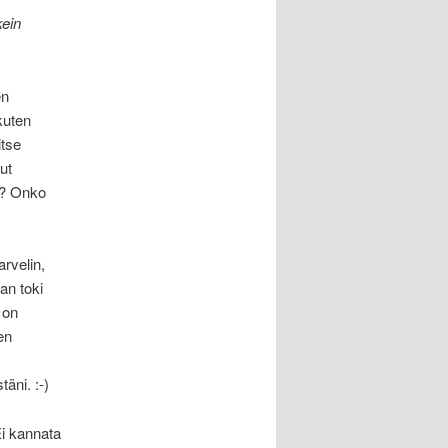
ein
en
 kuten
itse
ut
t? Onko
arvelin,
an toki
 on
en
täni. :-)
Ei kannata