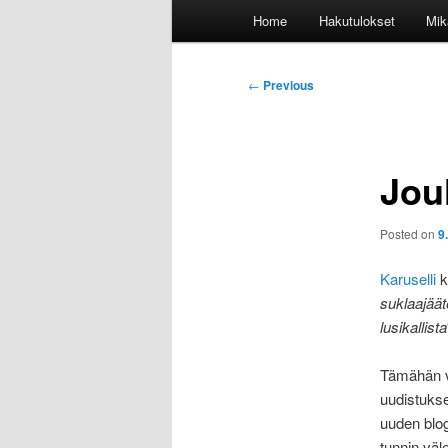
Main
Home
Hakutulokset
Mik
menu
Post
←
Previous
navigation
Jou
Posted on
9
Karuselli
ki
suklaajäät
lusikallista
Tämähän vi
uudistukse
uuden blogi
tunnin väl