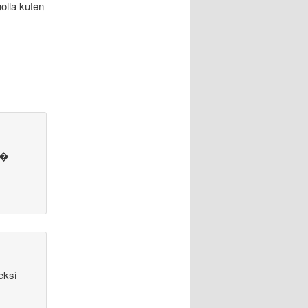
olla kuten
i�
eksi