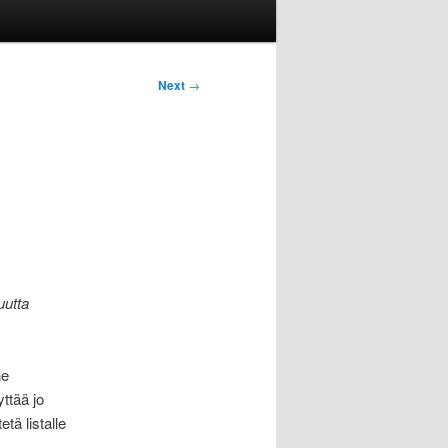
Next
→
uutta
he
ttää jo
tä listalle