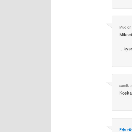
Mud
o
Mikse
…kyse
samik
o
Koska 
P�rr�