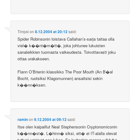
Timpsi
on
8.12.2004 at 20:12
said:
Spider Robinsonin loistava Callahan’s-sarja taitaa olla
viel� k��nt�m�tt�, joka johtunee lukuisten
sanaleikkien tuomasta vaikeudesta. Toivottavasti joku
ottaa urakakseen.
Flann O’Brienin klassikko The Poor Mouth (An B�al
Bocht, ruotsiksi Klagomunnen) ansaitsisi sekin
k��nn�ksen.
ramin
on
9.12.2004 at 09:12
said:
Itse olen kaipaillut Neal Stephensonin Cryptonomiconin
k��nn�st�. L�hinn� siksi, ett� ei IT-alalla olevat
tuttuni voisivat sen lukea. Se kuitenkin menee v�h�n