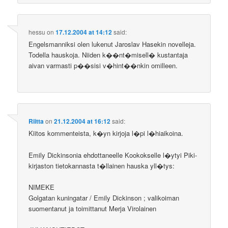
hessu
on
17.12.2004 at 14:12
said:
Engelsmanniksi olen lukenut Jaroslav Hasekin novelleja.
Todella hauskoja. Niiden k��nt�misell� kustantaja
aivan varmasti p��sisi v�hint��nkin omilleen.
Riitta
on
21.12.2004 at 16:12
said:
Kiitos kommenteista, k�yn kirjoja l�pi l�hiaikoina.
Emily Dickinsonia ehdottaneelle Kookokselle l�ytyi Piki-
kirjaston tietokannasta t�llainen hauska yll�tys:
NIMEKE
Golgatan kuningatar / Emily Dickinson ; valikoiman
suomentanut ja toimittanut Merja Virolainen