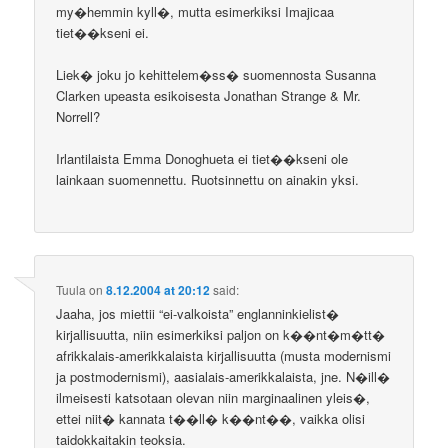
my�hemmin kyll�, mutta esimerkiksi Imajicaa
tiet��kseni ei.
Liek� joku jo kehittelem�ss� suomennosta Susanna
Clarken upeasta esikoisesta Jonathan Strange & Mr.
Norrell?
Irlantilaista Emma Donoghueta ei tiet��kseni ole
lainkaan suomennettu. Ruotsinnettu on ainakin yksi.
Tuula
on
8.12.2004 at 20:12
said:
Jaaha, jos miettii “ei-valkoista” englanninkielist�
kirjallisuutta, niin esimerkiksi paljon on k��nt�m�tt�
afrikkalais-amerikkalaista kirjallisuutta (musta modernismi
ja postmodernismi), aasialais-amerikkalaista, jne. N�ill�
ilmeisesti katsotaan olevan niin marginaalinen yleis�,
ettei niit� kannata t��ll� k��nt��, vaikka olisi
taidokkaitakin teoksia.