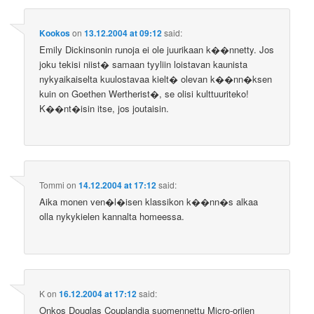
Kookos
on
13.12.2004 at 09:12
said:
Emily Dickinsonin runoja ei ole juurikaan k��nnetty. Jos
joku tekisi niist� samaan tyyliin loistavan kaunista
nykyaikaiselta kuulostavaa kielt� olevan k��nn�ksen
kuin on Goethen Wertherist�, se olisi kulttuuriteko!
K��nt�isin itse, jos joutaisin.
Tommi
on
14.12.2004 at 17:12
said:
Aika monen ven�l�isen klassikon k��nn�s alkaa
olla nykykielen kannalta homeessa.
K
on
16.12.2004 at 17:12
said:
Onkos Douglas Couplandia suomennettu Micro-orjien