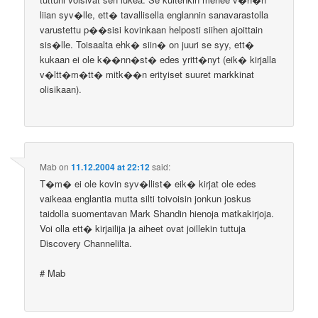
liian syv�lle, ett� tavallisella englannin sanavarastolla
varustettu p��sisi kovinkaan helposti siihen ajoittain
sis�lle. Toisaalta ehk� siin� on juuri se syy, ett�
kukaan ei ole k��nn�st� edes yritt�nyt (eik� kirjalla
v�ltt�m�tt� mitk��n erityiset suuret markkinat
olisikaan).
Mab
on
11.12.2004 at 22:12
said:
T�m� ei ole kovin syv�llist� eik� kirjat ole edes
vaikeaa englantia mutta silti toivoisin jonkun joskus
taidolla suomentavan Mark Shandin hienoja matkakirjoja.
Voi olla ett� kirjailija ja aiheet ovat joillekin tuttuja
Discovery Channelilta.
# Mab