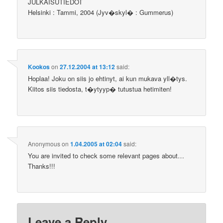
JULKAISUTIEDOT
Helsinki : Tammi, 2004 (Jyv�skyl� : Gummerus)
Kookos
on
27.12.2004 at 13:12
said:
Hoplaa! Joku on siis jo ehtinyt, ai kun mukava yll�tys.
Kiitos siis tiedosta, t�ytyyp� tutustua hetimiten!
Anonymous
on
1.04.2005 at 02:04
said:
You are invited to check some relevant pages about…
Thanks!!!
Leave a Reply