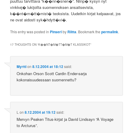
puuttuu tarvittava “k��nn�snen�”. Niinp� kysyn nyt
vinkkej� lukijoilta suomennoksen ansaitsevista,
k��nt�m�tt�mist� teoksista. Uudetkin kirjat kelpaavat, jos
ne ovat aidosti syk�hdytt�vi�.
This entry was posted in
Pinseri
by
Riitta
. Bookmark the
permalink
.
17 THOUGHTS ON “
K��NT�M�TT�M�T KLASSIKOT
”
Myrtti
on
8.12.2004 at 18:12
said:
Onkohan Orson Scott Cardin Ender-sarja
kokonaisuudessaan suomennettu?
L
on
8.12.2004 at 19:12
said:
Mervyn Peaken Titus-kirjat ja David Lindsayn “A Voyage
to Arcturus”.