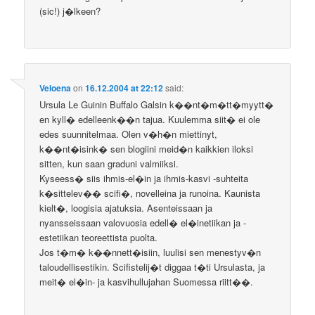
(sic!) j�lkeen?
Veloena
on
16.12.2004 at 22:12
said:
Ursula Le Guinin Buffalo Galsin k��nt�m�tt�myytt�
en kyll� edelleenk��n tajua. Kuulemma siit� ei ole
edes suunnitelmaa. Olen v�h�n miettinyt,
k��nt�isink� sen blogiini meid�n kaikkien iloksi
sitten, kun saan graduni valmiiksi.
Kyseess� siis ihmis-el�in ja ihmis-kasvi -suhteita
k�sittelev�� scifi�, novelleina ja runoina. Kaunista
kielt�, loogisia ajatuksia. Asenteissaan ja
nyansseissaan valovuosia edell� el�inetiikan ja -
estetiikan teoreettista puolta.
Jos t�m� k��nnett�isiin, luulisi sen menestyv�n
taloudellisestikin. Scifistelij�t diggaa t�ti Ursulasta, ja
meit� el�in- ja kasvihullujahan Suomessa riitt��.