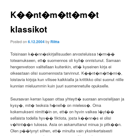
K��nt�m�tt�m�t
klassikot
Posted on
6.12.2004
by
Riitta
Toisinaan k��nn�skirjallisuuden arvosteluissa t�rm��
toteamukseen, ett� suomennos oli kyll� onnistunut. Samaan
hengenvetoon valitellaan kuitenkin, ett� kyseinen kirja ei
oikeastaan olisi suomennosta tarvinnut. K��nt�m�tt�mi�,
loistavia kirjoja kun vilisee kaikkialla ja kriitikko olisi suonut niille
kunnian mieluummin kuin juuri suomennetulle opukselle.
Seuraavan kerran lupaan ottaa yhteytt� suoraan arvostelijaan ja
kysy�, mit� teoksia h�nell� on mieless�. Oma
kokemukseni nimitt�in on, ett� on hyvin vaikea l�yt��
sellaista todella hyv�� fiktiota, josta k��nn�s ei olisi
v�hint��n tulossa. Asia on askarruttanut minua jo pitk��n.
Olen p��tynyt siihen, ett� minulta vain yksinkertaisesti