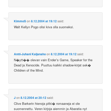
KimmoS
on
8.12.2004 at 19:12
said:
Walt Kellyn Pogo olisi kiva olla suomeksi.
Antti-Juhani Kaijanaho
on
8.12.2004 at 19:12
said:
N�ytt�� olevan vain Ender’s Game, Speaker for the
Dead ja Xenocide. Puuttuu kaikki shadow-kirjat sek�
Children of the Mind.
J
on
8.12.2004 at 20:12
said:
Clive Barkerin hienoja pitki� romaaneja ei ole
suomennettu. Veren kirjoja aiemmin ja Abaratia nyt