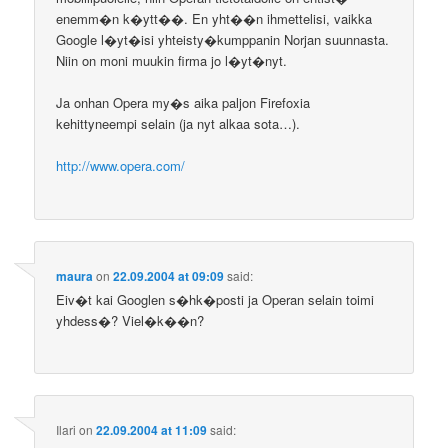
enemm�n k�ytt��. En yht��n ihmettelisi, vaikka
Google l�yt�isi yhteisty�kumppanin Norjan suunnasta.
Niin on moni muukin firma jo l�yt�nyt.
Ja onhan Opera my�s aika paljon Firefoxia
kehittyneempi selain (ja nyt alkaa sota…).
http://www.opera.com/
maura
on
22.09.2004 at 09:09
said:
Eiv�t kai Googlen s�hk�posti ja Operan selain toimi
yhdess�? Viel�k��n?
Ilari
on
22.09.2004 at 11:09
said: