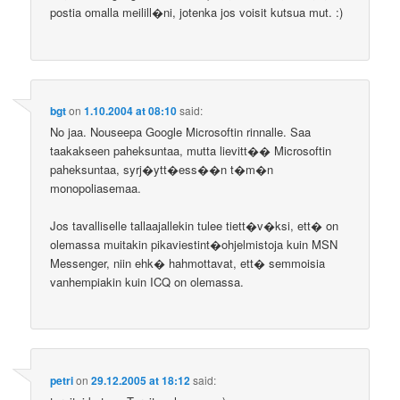
postia omalla meilill�ni, jotenka jos voisit kutsua mut. :)
bgt
on
1.10.2004 at 08:10
said:
No jaa. Nouseepa Google Microsoftin rinnalle. Saa
taakakseen paheksuntaa, mutta lievitt�� Microsoftin
paheksuntaa, syrj�ytt�ess��n t�m�n
monopoliasemaa.
Jos tavalliselle tallaajallekin tulee tiett�v�ksi, ett� on
olemassa muitakin pikaviestint�ohjelmistoja kuin MSN
Messenger, niin ehk� hahmottavat, ett� semmoisia
vanhempiakin kuin ICQ on olemassa.
petri
on
29.12.2005 at 18:12
said: