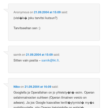
Anonymous
on
21.09.2004 at 15:09
said:
(viel�k� joku tarvitsi kutsun?)
Tarvitseehan sen :)
samik
on
21.09.2004 at 15:09
said:
Sitten vain postia –
samik@iki.fi
.
Niko
on
21.09.2004 at 16:09
said:
Googlella ja Operallahan on jo yhteisty�t� esim. Operan
selainmainosten suhteen (Operan ilmainen versio on
adware). Ja jos Google kaavailee levitt�ytymist� my�s
mobiilipuolelle, niin Operan tietotaidolle on entist�