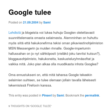
Google tulee
Posted on
21.09.2004
by
Sami
Lehdistä
ja blogeista voi lukea huhuja Googlen oletettavasti
suunnittelemasta omasta selaimesta. Aiemminhan on huhuttu
myös siitä että hakukonefirma tekisi oman pikaviestinohjelmiston
MSN Messengerin ja muiden rinnalle. Google-imperiumin
hallussahan on jo nyt sähköposti (vieläkö joku tarvitsi kutsun?),
bloggausohjelmisto, hakukoneita, keskusteluryhmäsoftat ja
vaikka mitä. Joko pian alkaa olla muodikasta inhota Googlea?
Oma ennustukseni on, että mitä tahansa Google tekeekin
selaimien suhteen, se tulee olemaan jollain tavalla läheisesti
tekemisissä Firefoxin kanssa.
This entry was posted in
Pinseri
by
Sami
. Bookmark the
permalink
.
9 THOUGHTS ON “
GOOGLE TULEE
”