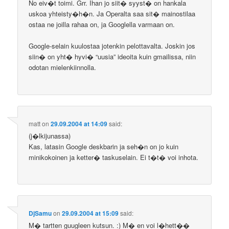
No eiv�t toimi. Grr. Ihan jo siit� syyst� on hankala
uskoa yhteisty�h�n. Ja Operalta saa sit� mainostilaa
ostaa ne joilla rahaa on, ja Googlella varmaan on.
Google-selain kuulostaa jotenkin pelottavalta. Joskin jos
siin� on yht� hyvi� “uusia” ideoita kuin gmailissa, niin
odotan mielenkiinnolla.
matt
on
29.09.2004 at 14:09
said:
(j�lkijunassa)
Kas, latasin Google deskbarin ja seh�n on jo kuin
minikokoinen ja ketter� taskuselain. Ei t�t� voi inhota.
DjSamu
on
29.09.2004 at 15:09
said:
M� tartten guugleen kutsun. :) M� en voi l�hett��