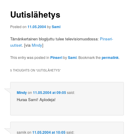
Uutislähetys
Posted on
11.05.2004
by
Sami
Tämänkertainen blogijuttu tulee televisiomuodossa:
Pinseri-
uutiset
. [via
Mindy
]
This entry was posted in
Pinseri
by
Sami
. Bookmark the
permalink
.
5 THOUGHTS ON “
UUTISLÄHETYS
”
Mindy
on
11.05.2004 at 09:05
said:
Huraa Sami! Aplodeja!
samik
on
11.05.2004 at 10:05
said: