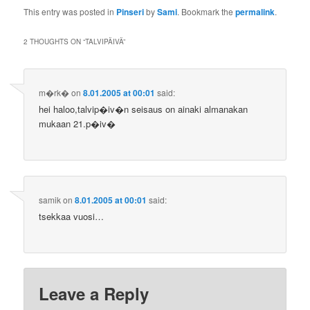
This entry was posted in
Pinseri
by
Sami
. Bookmark the
permalink
.
2 THOUGHTS ON “
TALVIPÄIVÄ
”
m�rk�
on
8.01.2005 at 00:01
said:
hei haloo,talvip�iv�n seisaus on ainaki almanakan
mukaan 21.p�iv�
samik
on
8.01.2005 at 00:01
said:
tsekkaa vuosi…
Leave a Reply