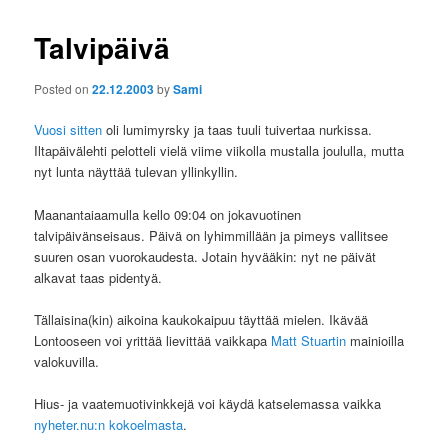
Talvipäivä
Posted on
22.12.2003
by
Sami
Vuosi sitten
oli lumimyrsky ja taas tuuli tuivertaa nurkissa.
Iltapäivälehti pelotteli vielä viime viikolla mustalla joululla, mutta
nyt lunta näyttää tulevan yllinkyllin.
Maanantaiaamulla kello 09:04 on jokavuotinen
talvipäivänseisaus. Päivä on lyhimmillään ja pimeys vallitsee
suuren osan vuorokaudesta. Jotain hyvääkin: nyt ne päivät
alkavat taas pidentyä.
Tällaisina(kin) aikoina kaukokaipuu täyttää mielen. Ikävää
Lontooseen voi yrittää lievittää vaikkapa
Matt Stuartin
mainioilla
valokuvilla.
Hius- ja vaatemuotivinkkejä voi käydä katselemassa vaikka
nyheter.nu:n kokoelmasta
.