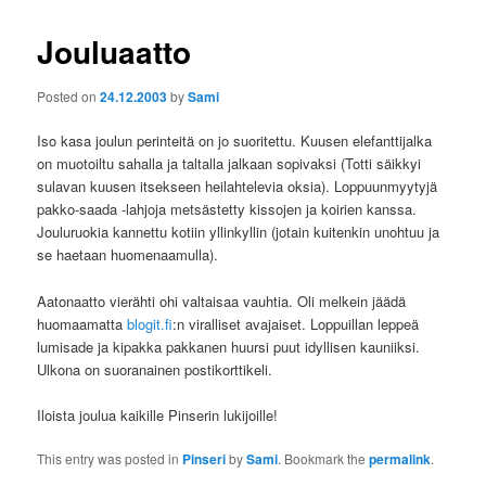
Jouluaatto
Posted on
24.12.2003
by
Sami
Iso kasa joulun perinteitä on jo suoritettu. Kuusen elefanttijalka
on muotoiltu sahalla ja taltalla jalkaan sopivaksi (Totti säikkyi
sulavan kuusen itsekseen heilahtelevia oksia). Loppuunmyytyjä
pakko-saada -lahjoja metsästetty kissojen ja koirien kanssa.
Jouluruokia kannettu kotiin yllinkyllin (jotain kuitenkin unohtuu ja
se haetaan huomenaamulla).
Aatonaatto vierähti ohi valtaisaa vauhtia. Oli melkein jäädä
huomaamatta
blogit.fi
:n viralliset avajaiset. Loppuillan leppeä
lumisade ja kipakka pakkanen huursi puut idyllisen kauniiksi.
Ulkona on suoranainen postikorttikeli.
Iloista joulua kaikille Pinserin lukijoille!
This entry was posted in
Pinseri
by
Sami
. Bookmark the
permalink
.