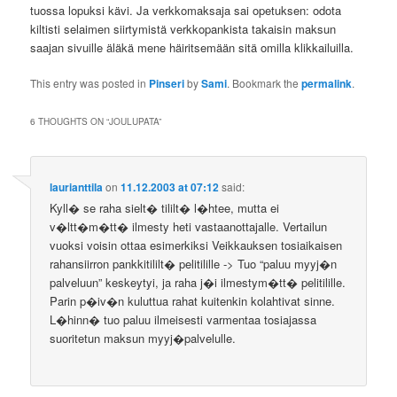
tuossa lopuksi kävi. Ja verkkomaksaja sai opetuksen: odota
kiltisti selaimen siirtymistä verkkopankista takaisin maksun
saajan sivuille äläkä mene häiritsemään sitä omilla klikkailuilla.
This entry was posted in
Pinseri
by
Sami
. Bookmark the
permalink
.
6 THOUGHTS ON “
JOULUPATA
”
laurianttila
on
11.12.2003 at 07:12
said:
Kyll� se raha sielt� tililt� l�htee, mutta ei
v�ltt�m�tt� ilmesty heti vastaanottajalle. Vertailun
vuoksi voisin ottaa esimerkiksi Veikkauksen tosiaikaisen
rahansiirron pankkitililt� pelitilille -> Tuo “paluu myyj�n
palveluun” keskeytyi, ja raha j�i ilmestym�tt� pelitilille.
Parin p�iv�n kuluttua rahat kuitenkin kolahtivat sinne.
L�hinn� tuo paluu ilmeisesti varmentaa tosiajassa
suoritetun maksun myyj�palvelulle.