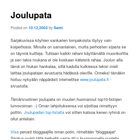
Joulupata
Posted on
10.12.2003
by
Sami
Sarjakuvissa köyhien sankarien lompakoista löytyy vain
koiperhosia. Minulla on samanlainen, mutta perhosten sijasta se
on täynnä kuitteja. Tuhlaan kaikki rahani käyttämällä muovikorttia
ja sen takia mukana ei ole koskaan käteistä rahaa. Joulun alla
tämä on hiukan hankalaa, sillä kadulla kulkiessa tekisi mieli
laittaa joulupataan avustusta hädässä oleville. Onneksi tämäkin
hoituu nykyään näppärästi internetitse
www.joulupata.fi
-
sivustolla.
Tämänvuotinen joulupata on muuten huomannut top10-listojen
lumovoiman :-) Oman lahjoituksensa voi sijoittaa nimettyyn
pottiin.
Joulupadan top-listalta
voi sitten katsoa kenen ryhmä on
ollut anteliain.
Visa
perusti bloggaajille oman potin, nimeltään “bloggaajat”.
Sijoitus pyörii tällä hetkellä vasta 40:n huonommalla puolella