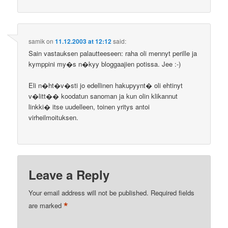
samik
on
11.12.2003 at 12:12
said:
Sain vastauksen palautteeseen: raha oli mennyt perille ja
kymppini my�s n�kyy bloggaajien potissa. Jee :-)
Eli n�ht�v�sti jo edellinen hakupyynt� oli ehtinyt
v�litt�� koodatun sanoman ja kun olin klikannut
linkki� itse uudelleen, toinen yritys antoi
virheilmoituksen.
Leave a Reply
Your email address will not be published.
Required fields
*
are marked