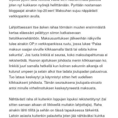
joten nyt kukkaron nyörejä hellittämään. Pyritään nostamaan
bloggaajat ainakin top-20:een! Maksuhan sujuu näppärästi
verkkopankin avulla.
Lahjoittaessani itse äsken rahaa törmäsin muuten ensimmäistä
kertaa eläessäni pelättyyn siirron katkaisevaan
tietoliikennehäiriöön. Maksusuorituksen jälkeenhän näkyville
tulee ainakin OP:n verkkopankissa ruutu, jossa lukee “Palaa
maksun saajan sivuille klikkaamalla tästä tai odota kolme
sekuntia”. Jos tuota linkkiä ei seuraa, koko maksutapahtumaa ei
rekisteröidä. Huonon ajoituksen johdosta menin klikkaamaan ko.
linkkiä juuri samalla hetkellä kun kolmen sekunnin aikaraja oli
kulunut umpeen ja selain alkoi itse ladata joulupadan paluusivua.
Tuo lataus keskeytyi ja käynnistyi sitten heti uudelleen
klikkaukseni johdosta. Tämän seurauksena joulupata-sivusto
antoi minulle virheilmoituksen keskeytyneestä maksusta.
Nähtävästi raha oli kuitenkin loppujen lopuksi rekisteröitynyt (tai
sitten samaan aikaan oli liikkeellä muitakin lahjoittajia). Raha
ainakin lähti tililtä ja sehän on tässä tapauksessa tärkeintä.
Laitoin asiasta kuitenkin palautetta joten jää nähtäväksi kuinka