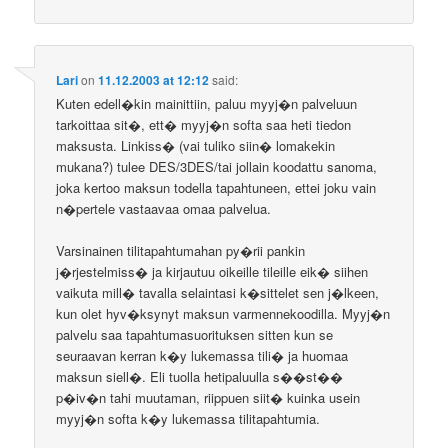
Lari
on
11.12.2003 at 12:12
said:
Kuten edell�kin mainittiin, paluu myyj�n palveluun
tarkoittaa sit�, ett� myyj�n softa saa heti tiedon
maksusta. Linkiss� (vai tuliko siin� lomakekin
mukana?) tulee DES/3DES/tai jollain koodattu sanoma,
joka kertoo maksun todella tapahtuneen, ettei joku vain
n�pertele vastaavaa omaa palvelua.
Varsinainen tilitapahtumahan py�rii pankin
j�rjestelmiss� ja kirjautuu oikeille tileille eik� siihen
vaikuta mill� tavalla selaintasi k�sittelet sen j�lkeen,
kun olet hyv�ksynyt maksun varmennekoodilla. Myyj�n
palvelu saa tapahtumasuorituksen sitten kun se
seuraavan kerran k�y lukemassa tili� ja huomaa
maksun siell�. Eli tuolla hetipaluulla s��st��
p�iv�n tahi muutaman, riippuen siit� kuinka usein
myyj�n softa k�y lukemassa tilitapahtumia.