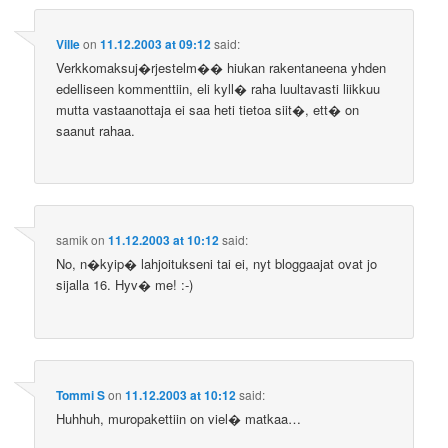
Ville
on
11.12.2003 at 09:12
said:
Verkkomaksuj�rjestelm�� hiukan rakentaneena yhden
edelliseen kommenttiin, eli kyll� raha luultavasti liikkuu
mutta vastaanottaja ei saa heti tietoa siit�, ett� on
saanut rahaa.
samik
on
11.12.2003 at 10:12
said:
No, n�kyip� lahjoitukseni tai ei, nyt bloggaajat ovat jo
sijalla 16. Hyv� me! :-)
Tommi S
on
11.12.2003 at 10:12
said:
Huhhuh, muropakettiin on viel� matkaa…