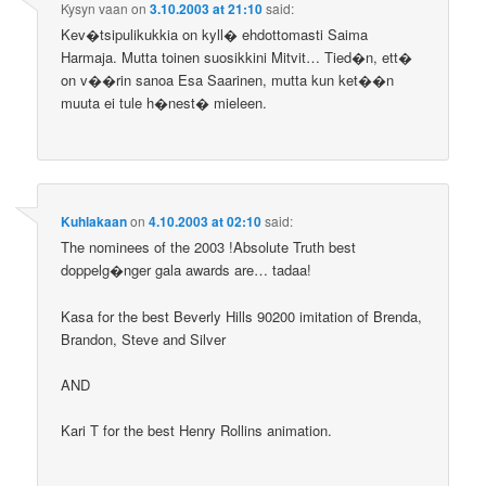
Kysyn vaan
on
3.10.2003 at 21:10
said:
Kev�tsipulikukkia on kyll� ehdottomasti Saima
Harmaja. Mutta toinen suosikkini Mitvit… Tied�n, ett�
on v��rin sanoa Esa Saarinen, mutta kun ket��n
muuta ei tule h�nest� mieleen.
Kuhlakaan
on
4.10.2003 at 02:10
said:
The nominees of the 2003 !Absolute Truth best
doppelg�nger gala awards are… tadaa!
Kasa for the best Beverly Hills 90200 imitation of Brenda,
Brandon, Steve and Silver
AND
Kari T for the best Henry Rollins animation.