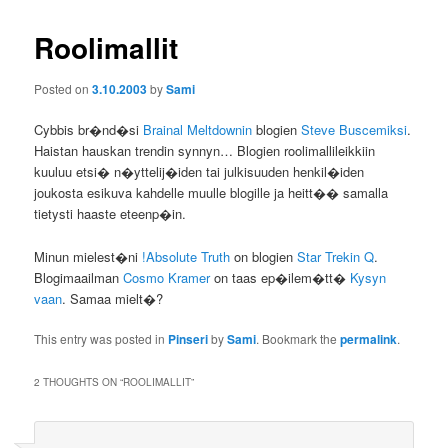
Roolimallit
Posted on
3.10.2003
by
Sami
Cybbis br�nd�si
Brainal Meltdownin
blogien
Steve Buscemiksi
.
Haistan hauskan trendin synnyn… Blogien roolimallileikkiin
kuuluu etsi� n�yttelij�iden tai julkisuuden henkil�iden
joukosta esikuva kahdelle muulle blogille ja heitt�� samalla
tietysti haaste eteenp�in.
Minun mielest�ni
!Absolute Truth
on blogien
Star Trekin Q
.
Blogimaailman
Cosmo Kramer
on taas ep�ilem�tt�
Kysyn
vaan
. Samaa mielt�?
This entry was posted in
Pinseri
by
Sami
. Bookmark the
permalink
.
2 THOUGHTS ON “
ROOLIMALLIT
”