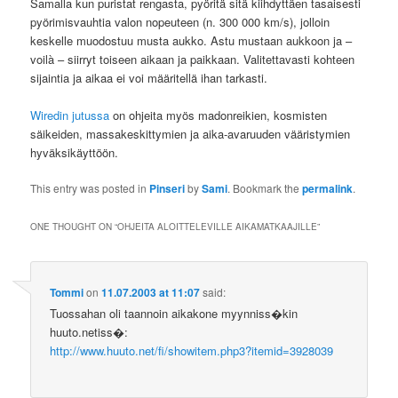
Samalla kun puristat rengasta, pyöritä sitä kiihdyttäen tasaisesti
pyörimisvauhtia valon nopeuteen (n. 300 000 km/s), jolloin
keskelle muodostuu musta aukko. Astu mustaan aukkoon ja –
voilà – siirryt toiseen aikaan ja paikkaan. Valitettavasti kohteen
sijaintia ja aikaa ei voi määritellä ihan tarkasti.
Wiredin jutussa
on ohjeita myös madonreikien, kosmisten
säikeiden, massakeskittymien ja aika-avaruuden vääristymien
hyväksikäyttöön.
This entry was posted in
Pinseri
by
Sami
. Bookmark the
permalink
.
ONE THOUGHT ON “
OHJEITA ALOITTELEVILLE AIKAMATKAAJILLE
”
Tommi
on
11.07.2003 at 11:07
said:
Tuossahan oli taannoin aikakone myynniss�kin
huuto.netiss�:
http://www.huuto.net/fi/showitem.php3?itemid=3928039