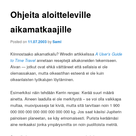
Ohjeita aloitteleville
aikamatkaajille
Posted on
11.07.2003
by
Sami
Kiinnostaako aikamatkailu? Wiredin artikkelissa
A User’s Guide
to Time Travel
annetaan reseptejä aikakoneiden tekemiseen.
Aivan — jotkut ovat ehkä väittäneet että sellaisia ei ole
olemassakaan, mutta oikeastihan esteenä ei ole kuin
oikeanlaisten työkalujen löytäminen.
Esimerkiksi näin tehdään Kerrin rengas: Kerää suuri määrä
ainetta. Aineen laadulla ei ole merkitystä – se voi olla vaikkapa
multaa, muovipusseja tai kiviä, mutta sitä tarvitaan noin 1 900
000 000 000 000 000 000 000 000 kg. Jos saat käsiisi Jupiterin
painoisen planeetan, se käy erinomaisesti. Purista keräämäsi
aine renkaaksi jonka ympärysmitta on noin puolitoista metriä.