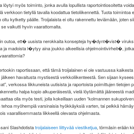
 löytyi myös toiminto, jonka avulla lopullista raportointiosoitetta void
ä verkkoon tietyllä tavalla koodattua tietoliikennettä. Tuota toimintoa e
oltu kytketty päälle. Troijalaista ei oltu rakennettu leviämään, joten si
se vaikutti hyvin vaarattomalta.
in outoa, ett� uusista nerokkaita konsepteja hy�dynt�vist� viruksi
ista ja madoista l�ytyy aina joukko alkeellisia ohjelmointivirheit�, jot
i vaarattomia?
ertookin raportissaan, että tämä troijalainen ei ole vastuussa kaikesta
jälkeen havaitusta mystisestä verkkoliikenteestä. Sen sijaan kysees
at”, verkossa liikkuneista uutisista ja raportoista poimittujen tietojen 
akennettu halpa kopio alkuperäisestä, vielä löytämättä jääneestä mad
aattaa olla myös testi, jolla kokeillaan uuden “kolmannen sukupolven
en tehoa myöhempiä varsinaisia hyökkäyksiä varten, tai pelkkä hämäy
is vaarallisemmasta liikkeellä olevasta ohjelmasta.
ssani Slashdotista
troijalaiseen liittyvää viestiketjua
, törmäsin erään kir