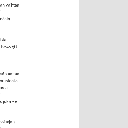
aan vaihtaa
i
inäkin
sta,
ka tekev�t
sä saattaa
perusteella
osta.
”
s joka vie
joittajan