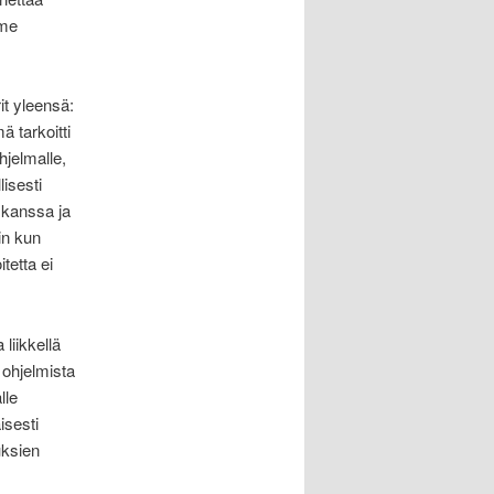
mme
rit yleensä:
ä tarkoitti
hjelmalle,
isesti
 kanssa ja
in kun
tetta ei
 liikkellä
 ohjelmista
lle
isesti
uksien