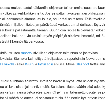
eessa mukaan astui häkkeröintiohjelman toinen ominaisuus: se kuun
n kulkevaa verkkoliikennettä. Jos se sattui havaitsemaan ohikiitäviä
ten aikaansaamia skannaustuloksia, se keräsi ne talteen. Tällä tavalla 
äämään hiljalleen tietoa ympäröivässä verkossa mahdollisesti löytyvi
usaukoista paljastamatta itseään. Suurin osa liikkeellä olevasta tiedost
edelleen hukkaan. Ja tuolloin myös ylläpitäjät alkoivat ihmetellä, mikä
äräistä liikennöintiä verkossa.
yhtiö Intrusec
raportoi
sivuillaan ohjelman toiminnan paljastavista
loksista. Stumbleriksi ristitystä troijalaisesta raportointiin News.comis
llä viikolla
) sekä
ISS:n
ja
Intrusecin
sivuilla. Myös
Slashdot
tarttui ai
 ei ole suinkaan selvitetty. Intrusec havaitsi myös, että heidän löytä
ssa oli lukuisia ohjelmointivirheitä. Se tallensi tietoa väärin eikä edes 
an keräämäänsä tietoa eteenpäin. Ohjelmaan tallennettu osoite, se j
edot oli määrä palauttaa, ei osoittanut mihinkään nettiin kytkettyyn ko