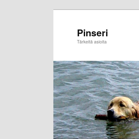
Skip
to
primary
Pinseri
content
Tärkeitä asioita