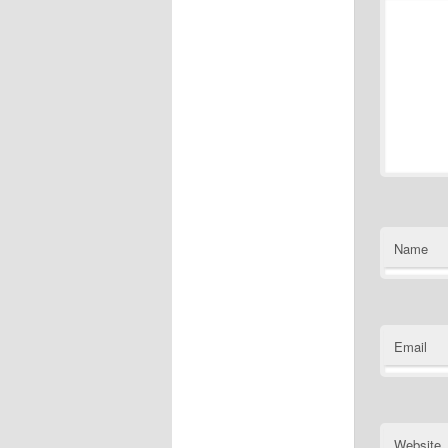
Name
Email
Website