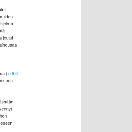
teli
 muiden
ohjelma
stä
a joutui
 aiheuttaa
sa (
jo 9.6.
heeseen
mässään
kyennyt
ohon
neeseen.