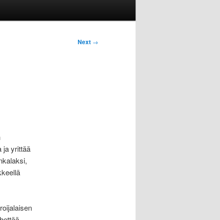
Next
→
n
 ja yrittää
nkalaksi,
kkeellä
roijalaisen
ähettää