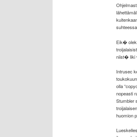
Ohjelmasta
lähettämäll
kuitenkaan 
suhteessa 
Eik� olek
troijalais
niist� lik
Intrusec k
toukokuun 
olla “copyc
nopeasti r
Stumbler s
troijalais
huomion po
Lueskelle