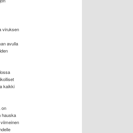
jon
va viruksen
man avulla
iiden
ilossa
kolliset
a kaikki
ä on
on hauska
 viimeinen
hdelle