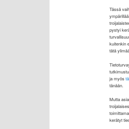
Tässä vaih
ympärillää
troijalais
pystyi ker
turvallisu
kuitenkin 
tätä ylimä
Tietoturva
tutkimustu
ja myös
tä
tänään.
Mutta asia
troijalaise
toimittama
kerätyt ti