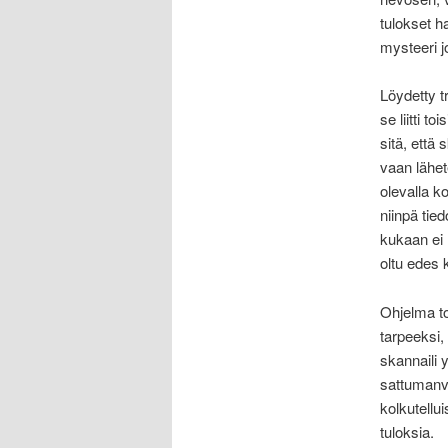
tulokset h
mysteeri jo
Löydetty tr
se liitti t
sitä, että
vaan lähet
olevalla k
niinpä tied
kukaan ei 
oltu edes 
Ohjelma toi
tarpeeksi,
skannaili 
sattumanva
kolkutellu
tuloksia.