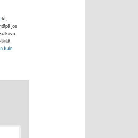
G
:tä,
ntäpä jos
 kulkeva
pitkää
an kuin