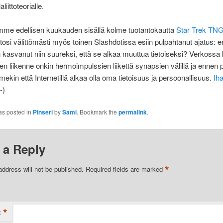
liittoteorialle.
mme edellisen kuukauden sisällä kolme tuotantokautta
Star Trek TN
osi välittömästi myös toinen Slashdotissa esiin pulpahtanut ajatus: e
n kasvanut niin suureksi, että se alkaa muuttua tietoiseksi? Verkossa
en liikenne onkin hermoimpulssien liikettä synapsien välillä ja ennen 
in että Internetillä alkaa olla oma tietoisuus ja persoonallisuus.
Ih
:-)
as posted in
Pinseri
by
Sami
. Bookmark the
permalink
.
 a Reply
*
address will not be published.
Required fields are marked
*
t