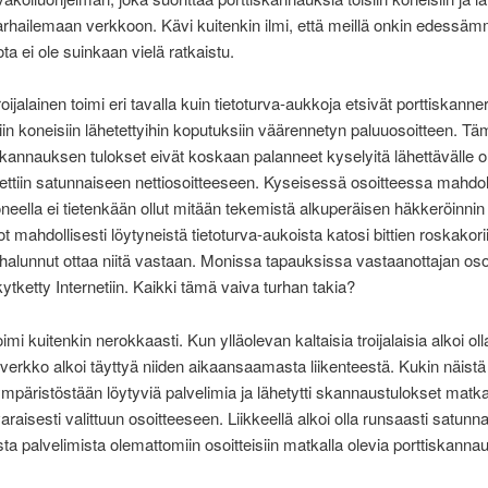
arhailemaan verkkoon. Kävi kuitenkin ilmi, että meillä onkin edessä
ta ei ole suinkaan vielä ratkaistu.
oijalainen toimi eri tavalla kuin tietoturva-aukkoja etsivät porttiskanne
oisiin koneisiin lähetettyihin koputuksiin väärennetyn paluuosoitteen. Täm
 skannauksen tulokset eivät koskaan palanneet kyselyitä lähettävälle o
ettiin satunnaiseen nettiosoitteeseen. Kyseisessä osoitteessa mahdoll
oneella ei tietenkään ollut mitään tekemistä alkuperäisen häkkeröinnin
ot mahdollisesti löytyneistä tietoturva-aukoista katosi bittien roskakori
halunnut ottaa niitä vastaan. Monissa tapauksissa vastaanottajan osoi
kytketty Internetiin. Kaikki tämä vaiva turhan takia?
mi kuitenkin nerokkaasti. Kun ylläolevan kaltaisia troijalaisia alkoi olla
 verkko alkoi täyttyä niiden aikaansaamasta liikenteestä. Kukin näistä
ympäristöstään löytyviä palvelimia ja lähetytti skannaustulokset matka
raisesti valittuun osoitteeseen. Liikkeellä alkoi olla runsaasti satunna
ista palvelimista olemattomiin osoitteisiin matkalla olevia porttiskanna