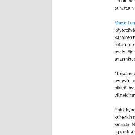
ilmaan hei
puhuttuun 
Magic Lan
käytettävä
kaltainen 
tietokonei
pystyttäis
avaamisee
“Taikalamp
pysyvä, on
pitävät hy
viimeisim
Ehkä kysee
kuitenkin 
seurata. N
tuplajakso