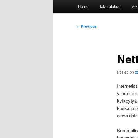
Main
Home
Hakutulokset
Mik
menu
Post
←
Previous
navigation
Net
Posted on
2
Internetis
ylimääräist
kytkeytyä 
koska jo p
oleva data
Kummallisen
hevosen, v