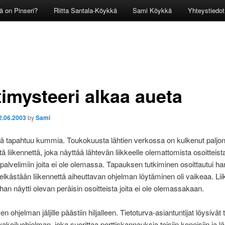
ä on Pinseri?
Riitta Santala-Köykkä
Sami Köykkä
Yhteystiedot
timysteeri alkaa aueta
2.06.2003
by
Sami
sä tapahtuu kummia. Toukokuusta lähtien verkossa on kulkenut paljo
ä liikennettä, joka näyttää lähtevän liikkeelle olemattomista osoitteista
palvelimiin joita ei ole olemassa. Tapauksen tutkiminen osoittautui ha
elkästään liikennettä aiheuttavan ohjelman löytäminen oli vaikeaa. Lii
han näytti olevan peräisin osoitteista joita ei ole olemassakaan.
 ohjelman jäljille päästiin hiljalleen. Tietoturva-asiantuntijat löysivät t
akoiluohjelman, joka suorittaa porttiskannauksia toisiin koneisiin ja l