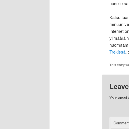
uudelle sala
Katsottua
minuun vet
Internet o
ylimääräin
huomaammek
Trekissä
. 
This entry w
Leave
Your email 
Commen