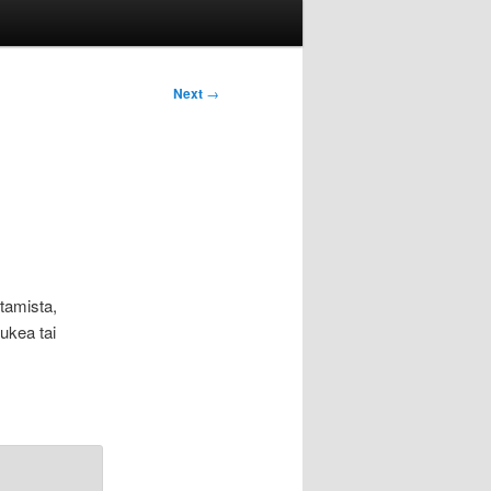
Next
→
ttamista,
ukea tai