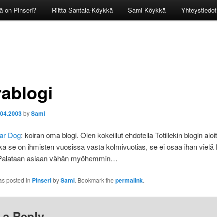
ä on Pinseri?
Riitta Santala-Köykkä
Sami Köykkä
Yhteystiedot
rablogi
.04.2003
by
Sami
ar Dog
: koiran oma blogi. Olen kokeillut ehdotella Totillekin blogin aloi
a se on ihmisten vuosissa vasta kolmivuotias, se ei osaa ihan vielä l
a. Palataan asiaan vähän myöhemmin…
as posted in
Pinseri
by
Sami
. Bookmark the
permalink
.
 a Reply