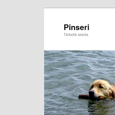
Skip
to
primary
Pinseri
content
Tärkeitä asioita