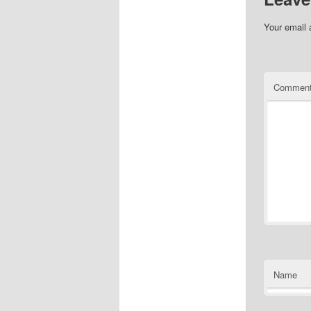
Your email 
Commen
Name