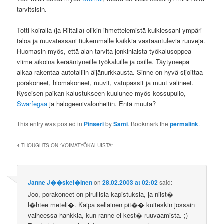
tarvitsisin.
Totti-koiralla (ja Riitalla) olikin ihmettelemistä kulkiessani ympäri
taloa ja ruuvatessani tiukemmalle kaikkia vastaantulevia ruuveja.
Huomasin myös, että alan tarvita jonkinlaista työkalusoppea
viime aikoina kerääntyneille työkaluille ja osille. Täytyneepä
alkaa rakentaa autotalliin äijänurkkausta. Sinne on hyvä sijoittaa
porakoneet, hiomakoneet, ruuvit, vatupassit ja muut välineet.
Kyseisen paikan kalustukseen kuulunee myös kossupullo,
Swarfegaa
ja halogeenivalonheitin. Entä muuta?
This entry was posted in
Pinseri
by
Sami
. Bookmark the
permalink
.
4 THOUGHTS ON “
VOIMATYÖKALUISTA
”
Janne J��skel�inen
on
28.02.2003 at 02:02
said:
Joo, porakoneet on pirullisia kapistuksia, ja niist�
l�htee meteli�. Kaipa sellainen pit�� kuiteskin jossain
vaiheessa hankkia, kun ranne ei kest� ruuvaamista. ;)