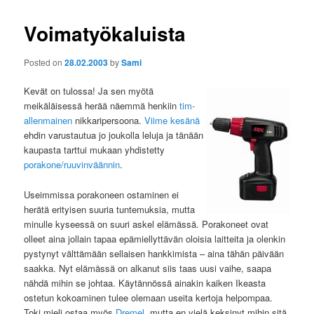
Voimatyökaluista
Posted on
28.02.2003
by
Sami
Kevät on tulossa! Ja sen myötä
meikäläisessä herää näemmä henkiin
tim-
allenmainen
nikkaripersoona.
Viime kesänä
ehdin varustautua jo joukolla leluja ja tänään
kaupasta tarttui mukaan yhdistetty
porakone/ruuvinväännin
.
Useimmissa porakoneen ostaminen ei
herätä erityisen suuria tuntemuksia, mutta
minulle kyseessä on suuri askel elämässä. Porakoneet ovat
olleet aina jollain tapaa epämiellyttävän oloisia laitteita ja olenkin
pystynyt välttämään sellaisen hankkimista – aina tähän päivään
saakka. Nyt elämässä on alkanut siis taas uusi vaihe, saapa
nähdä mihin se johtaa. Käytännössä ainakin kaiken Ikeasta
ostetun kokoaminen tulee olemaan useita kertoja helpompaa.
Toki mieli ostaa myös
Dremel
, mutta en vielä keksinyt mihin sitä