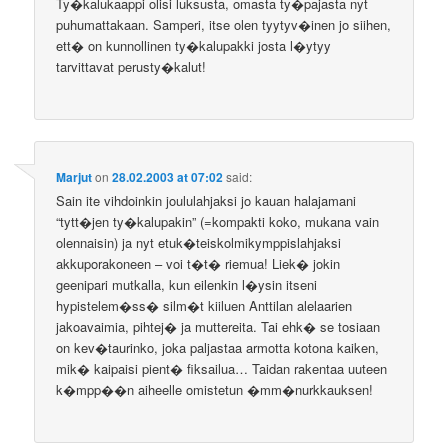
Ty�kalukaappi olisi luksusta, omasta ty�pajasta nyt
puhumattakaan. Samperi, itse olen tyytyv�inen jo siihen,
ett� on kunnollinen ty�kalupakki josta l�ytyy
tarvittavat perusty�kalut!
Marjut
on
28.02.2003 at 07:02
said:
Sain ite vihdoinkin joululahjaksi jo kauan halajamani
“tytt�jen ty�kalupakin” (=kompakti koko, mukana vain
olennaisin) ja nyt etuk�teiskolmikymppislahjaksi
akkuporakoneen – voi t�t� riemua! Liek� jokin
geenipari mutkalla, kun eilenkin l�ysin itseni
hypistelem�ss� silm�t kiiluen Anttilan alelaarien
jakoavaimia, pihtej� ja muttereita. Tai ehk� se tosiaan
on kev�taurinko, joka paljastaa armotta kotona kaiken,
mik� kaipaisi pient� fiksailua… Taidan rakentaa uuteen
k�mpp��n aiheelle omistetun �mm�nurkkauksen!