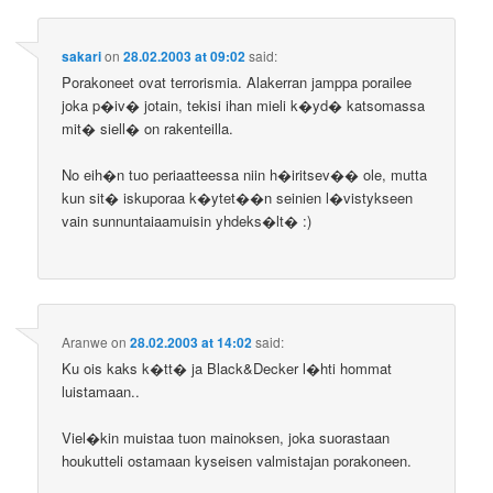
sakari
on
28.02.2003 at 09:02
said:
Porakoneet ovat terrorismia. Alakerran jamppa porailee
joka p�iv� jotain, tekisi ihan mieli k�yd� katsomassa
mit� siell� on rakenteilla.
No eih�n tuo periaatteessa niin h�iritsev�� ole, mutta
kun sit� iskuporaa k�ytet��n seinien l�vistykseen
vain sunnuntaiaamuisin yhdeks�lt� :)
Aranwe
on
28.02.2003 at 14:02
said:
Ku ois kaks k�tt� ja Black&Decker l�hti hommat
luistamaan..
Viel�kin muistaa tuon mainoksen, joka suorastaan
houkutteli ostamaan kyseisen valmistajan porakoneen.