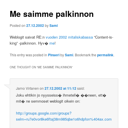
Me saimme palkinnon
Posted on
27.12.2002
by
Sami
Weblogit saivat RE:n
vuoden 2002 mitaliskabassa
“Content-is-
king” -palkinnon. Hyv�
me
!
This entry was posted in
Pinseri
by
Sami
. Bookmark the
permalink
.
ONE THOUGHT ON “
ME SAIMME PALKINNON
”
Jarno Virtanen
on
27.12.2002 at 11:12
said:
Joku ehtikin jo nyysseiss� ihmetell� ��neen, ett�
mit� ne semmoset weblogit oikein on:
http://groups.google.com/groups?
selm=ru7e0vor8ke6ftaj38m985qbe1o6hdpfon%404ax.com