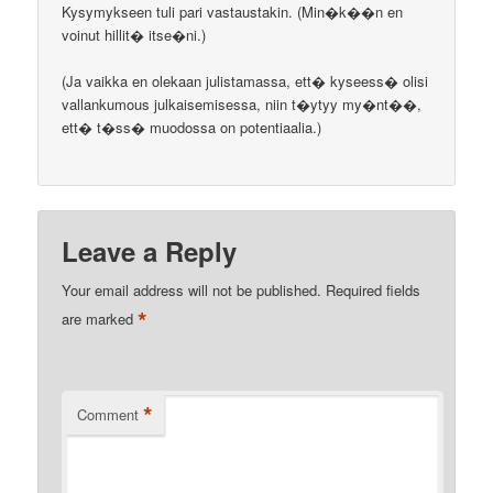
Kysymykseen tuli pari vastaustakin. (Min�k��n en
voinut hillit� itse�ni.)
(Ja vaikka en olekaan julistamassa, ett� kyseess� olisi
vallankumous julkaisemisessa, niin t�ytyy my�nt��,
ett� t�ss� muodossa on potentiaalia.)
Leave a Reply
Your email address will not be published.
Required fields
*
are marked
*
Comment