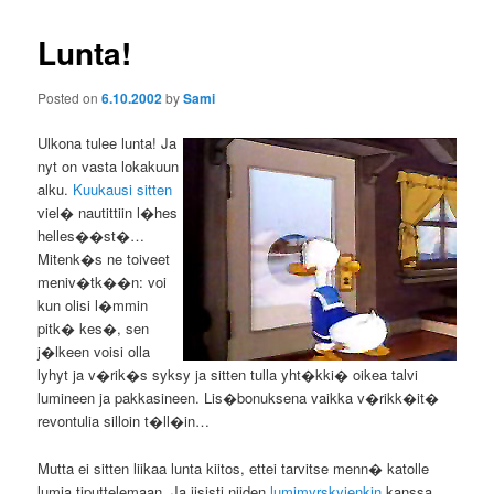
Lunta!
Posted on
6.10.2002
by
Sami
Ulkona tulee lunta! Ja
nyt on vasta lokakuun
alku.
Kuukausi sitten
viel� nautittiin l�hes
helles��st�…
Mitenk�s ne toiveet
meniv�tk��n: voi
kun olisi l�mmin
pitk� kes�, sen
j�lkeen voisi olla
lyhyt ja v�rik�s syksy ja sitten tulla yht�kki� oikea talvi
lumineen ja pakkasineen. Lis�bonuksena vaikka v�rikk�it�
revontulia silloin t�ll�in…
Mutta ei sitten liikaa lunta kiitos, ettei tarvitse menn� katolle
lumia tiputtelemaan. Ja iisisti niiden
lumimyrskyjenkin
kanssa