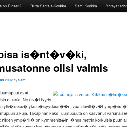
ä on Pinseri?
Riitta Santala-Köykkä
Sami Köykkä
Yhteystiedot
oisa is�nt�v�ki,
musatonne olisi valmis
.09.2002
by
Sami
luumupuut ovat
isia otuksia. Ne eiv�t tyydy
n ylh�isess� yksin�isyydess��n, vaan levitt�v�t ymp�ris
umupuun alkuja. Takapihan kaksi luumupuuta on kasvanut varsinaise
 niiden ymp�rill� on kymmenitt�in l�hes metrin korkuisia puun alk
ksil�t eiv�t suostu luovuttamaan, vaan ty�nt�v�t uutta versoa het