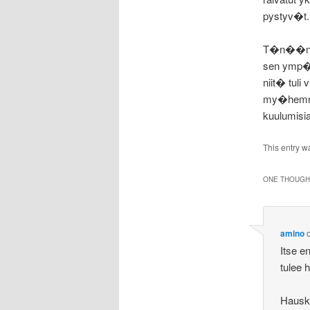
pystyv�t.
T�n��n lu
sen ymp�ri
niit� tuli
my�hemmi
kuulumisi
This entry w
ONE THOUGHT
amino
Itse e
tulee 
Hauska