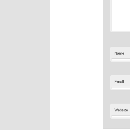
Name
Email
Website