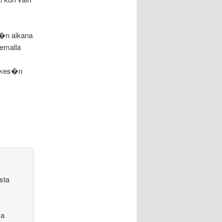
v�n aikana
lemalla
ukes�n
sta
sa