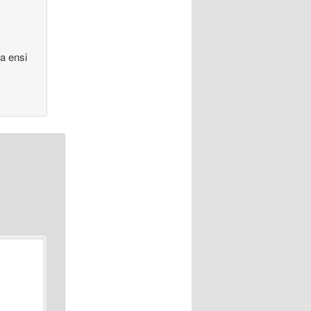
�
a ensi