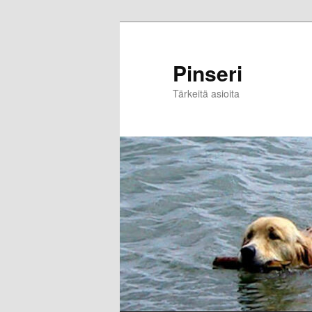
Skip
to
primary
Pinseri
content
Tärkeitä asioita