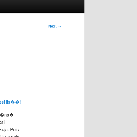
Next
→
t��ns�
ksi
uja. Pois
i kun vain