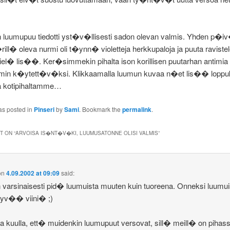
umupuu tiedotti yst�v�llisesti sadon olevan valmis. Yhden p�i
ll� oleva nurmi oli t�ynn� violetteja herkkupaloja ja puuta raviste
 viel� lis��. Ker�simmekin pihalta ison korillisen puutarhan antimia
n k�ytett�v�ksi. Klikkaamalla luumun kuvaa n�et lis�� lopp
a kotipihaltamme…
as posted in
Pinseri
by
Sami
. Bookmark the
permalink
.
 ON “
ARVOISA IS�NT�V�KI, LUUMUSATONNE OLISI VALMIS
”
on
4.09.2002 at 09:09
said:
n varsinaisesti pid� luumuista muuten kuin tuoreena. Onneksi luumui
hyv�� viini� ;)
 kuulla, ett� muidenkin luumupuut versovat, sill� meill� on pihas