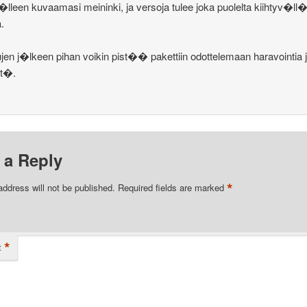
leen kuvaamasi meininki, ja versoja tulee joka puolelta kiihtyv�ll
a.
en j�lkeen pihan voikin pist�� pakettiin odottelemaan haravointia j
t�.
 a Reply
*
address will not be published.
Required fields are marked
*
t