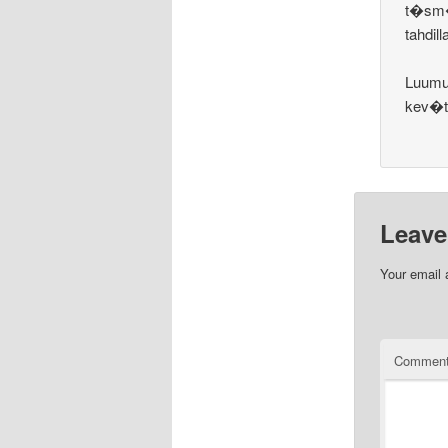
t�sm�l
tahdill
Luumuj
kev�t
Leave
Your email 
Commen