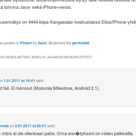
sa toimiva Java- sekä iPhone-versio.
sennätys on 4444 kbps Kangasalan keskustassa Elisa/iPhone-yhdis
as posted in
Pinseri
by
Sami
. Bookmark the
permalink
.
ON “
MOBIILIMITTARI, MOBIILIN LAAJAKAISTAN NOPEUSTESTI
”
on
1.01.2011 at 16:01
said:
d fail. Ei toiminut (Motorola Milestone, Android 2.1).
tvala
on
2.01.2011 at 00:01
said:
4 mb/s ei ole ollenkaan paha. Oma enn�tykseni on viiden paikkeilla.