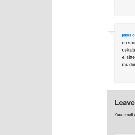
jukka
o
en saa
uskalt
ei sit
muide
Leave
Your email 