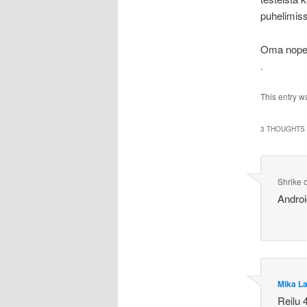
puhelimis
Oma nopeu
.
This entry w
3 THOUGHTS 
Shrike
Androi
Mika La
Reilu 