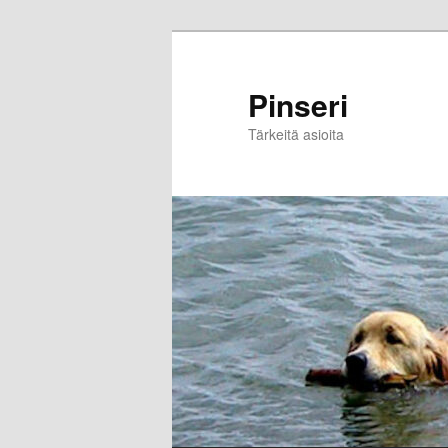
Skip
to
primary
Pinseri
content
Tärkeitä asioita