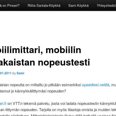
ä on Pinseri?
Riitta Santala-Köykkä
Sami Köykkä
Yhteystiedot
ilimittari, mobiilin
jakaistan nopeustesti
.01.2011
by
Sami
aistan nopeutta on mittailtu jo pitkään esimerkiksi
speedtest.netillä
, mu
tannut jo kännykkäliittymäsi nopeuden?
ri.fi
on VTT:n tekemä palvelu, josta voi ladata nopeustestin kännykkä
an liittymän nopeuden. Tarjolla on myös tilastoja omista ja muiden t
artalle sijoitettuna. Mittariohjelmistosta löytyy tällä hetkellä useissa N