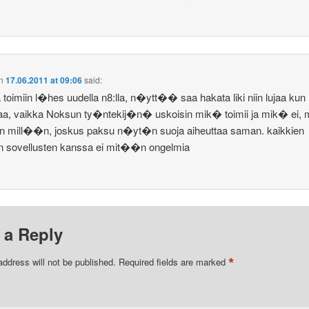
n
17.06.2011 at 09:06
said:
 toimiin l�hes uudella n8:lla, n�ytt�� saa hakata liki niin lujaa kun
aa, vaikka Noksun ty�ntekij�n� uskoisin mik� toimii ja mik� ei, 
ten mill��n, joskus paksu n�yt�n suoja aiheuttaa saman. kaikkien
n sovellusten kanssa ei mit��n ongelmia
 a Reply
*
address will not be published.
Required fields are marked