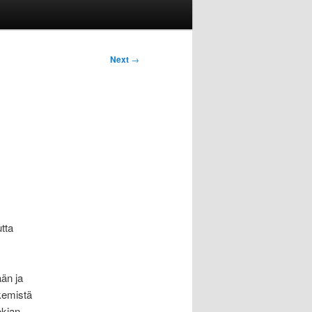
Next
→
tta
än ja
ekemistä
okian