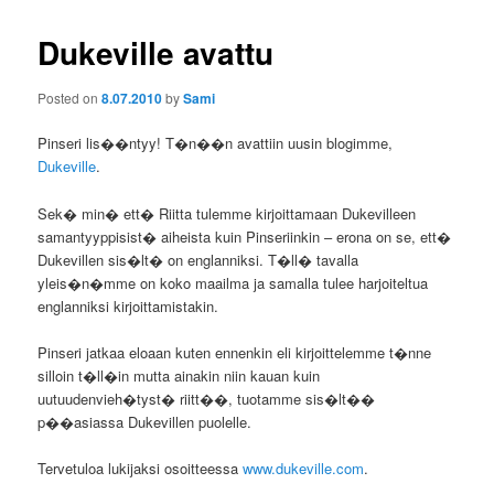
Dukeville avattu
Posted on
8.07.2010
by
Sami
Pinseri lis��ntyy! T�n��n avattiin uusin blogimme,
Dukeville
.
Sek� min� ett� Riitta tulemme kirjoittamaan Dukevilleen
samantyyppisist� aiheista kuin Pinseriinkin – erona on se, ett�
Dukevillen sis�lt� on englanniksi. T�ll� tavalla
yleis�n�mme on koko maailma ja samalla tulee harjoiteltua
englanniksi kirjoittamistakin.
Pinseri jatkaa eloaan kuten ennenkin eli kirjoittelemme t�nne
silloin t�ll�in mutta ainakin niin kauan kuin
uutuudenvieh�tyst� riitt��, tuotamme sis�lt��
p��asiassa Dukevillen puolelle.
Tervetuloa lukijaksi osoitteessa
www.dukeville.com
.