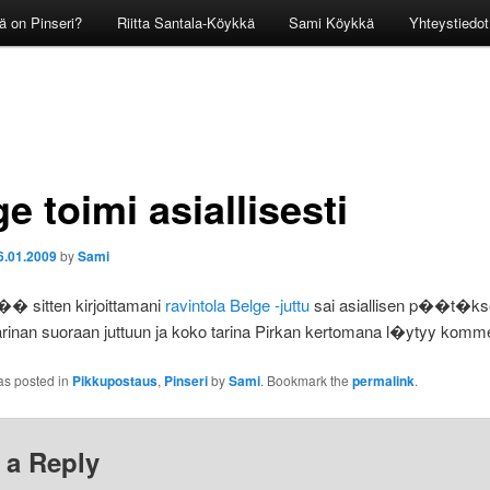
ä on Pinseri?
Riitta Santala-Köykkä
Sami Köykkä
Yhteystiedot
e toimi asiallisesti
6.01.2009
by
Sami
�� sitten kirjoittamani
ravintola Belge -juttu
sai asiallisen p��t�k
arinan suoraan juttuun ja koko tarina Pirkan kertomana l�ytyy komme
as posted in
Pikkupostaus
,
Pinseri
by
Sami
. Bookmark the
permalink
.
 a Reply