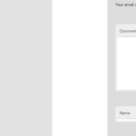
Your email 
Commen
Name