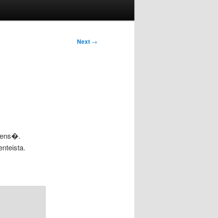
Next
→
sens�.
nteista.