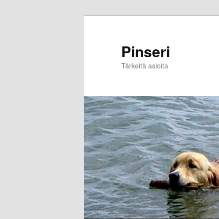
Skip
to
primary
Pinseri
content
Tärkeitä asioita