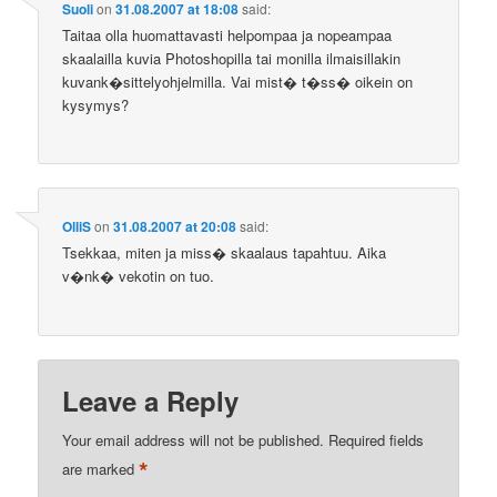
Suoli
on
31.08.2007 at 18:08
said:
Taitaa olla huomattavasti helpompaa ja nopeampaa
skaalailla kuvia Photoshopilla tai monilla ilmaisillakin
kuvank�sittelyohjelmilla. Vai mist� t�ss� oikein on
kysymys?
OlliS
on
31.08.2007 at 20:08
said:
Tsekkaa, miten ja miss� skaalaus tapahtuu. Aika
v�nk� vekotin on tuo.
Leave a Reply
Your email address will not be published.
Required fields
*
are marked