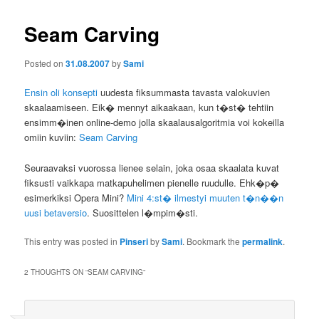
Seam Carving
Posted on
31.08.2007
by
Sami
Ensin oli konsepti
uudesta fiksummasta tavasta valokuvien
skaalaamiseen. Eik� mennyt aikaakaan, kun t�st� tehtiin
ensimm�inen online-demo jolla skaalausalgoritmia voi kokeilla
omiin kuviin:
Seam Carving
Seuraavaksi vuorossa lienee selain, joka osaa skaalata kuvat
fiksusti vaikkapa matkapuhelimen pienelle ruudulle. Ehk�p�
esimerkiksi Opera Mini?
Mini 4:st� ilmestyi muuten t�n��n
uusi betaversio
. Suosittelen l�mpim�sti.
This entry was posted in
Pinseri
by
Sami
. Bookmark the
permalink
.
2 THOUGHTS ON “
SEAM CARVING
”