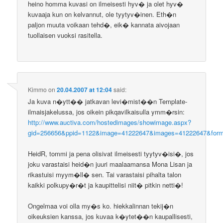
heino homma kuvasi on ilmeisesti hyv� ja olet hyv�
kuvaaja kun on kelvannut, ole tyytyv�inen. Eth�n
paljon muuta voikaan tehd�, eik� kannata aivojaan
tuollaisen vuoksi rasitella.
Kimmo
on
20.04.2007 at 12:04
said:
Ja kuva n�ytt�� jatkavan levi�mist��n Template-
ilmaisjakelussa, jos oikein pikqavilkaisulla ymm�rsin:
http://www.auctiva.com/hostedimages/showimage.aspx?
gid=256656&ppid=1122&image=41222647&images=41222647&form
HeidR, tommi ja pena olisivat ilmeisesti tyytyv�isi�, jos
joku varastaisi heid�n juuri maalaamansa Mona Lisan ja
rikastuisi myym�ll� sen. Tai varastaisi pihalta talon
kaikki polkupy�r�t ja kaupittelisi niit� pitkin netti�!
Ongelmaa voi olla my�s ko. hiekkalinnan tekij�n
oikeuksien kanssa, jos kuvaa k�ytet��n kaupallisesti,