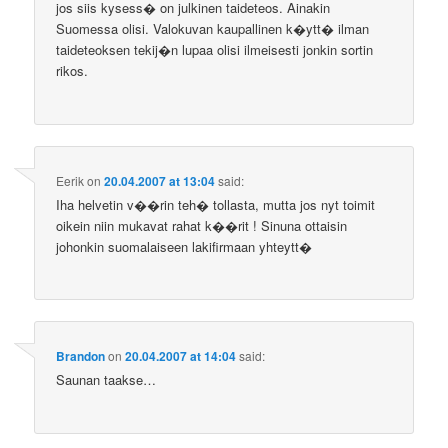
jos siis kysess� on julkinen taideteos. Ainakin
Suomessa olisi. Valokuvan kaupallinen k�ytt� ilman
taideteoksen tekij�n lupaa olisi ilmeisesti jonkin sortin
rikos.
Eerik
on
20.04.2007 at 13:04
said:
Iha helvetin v��rin teh� tollasta, mutta jos nyt toimit
oikein niin mukavat rahat k��rit ! Sinuna ottaisin
johonkin suomalaiseen lakifirmaan yhteytt�
Brandon
on
20.04.2007 at 14:04
said:
Saunan taakse…