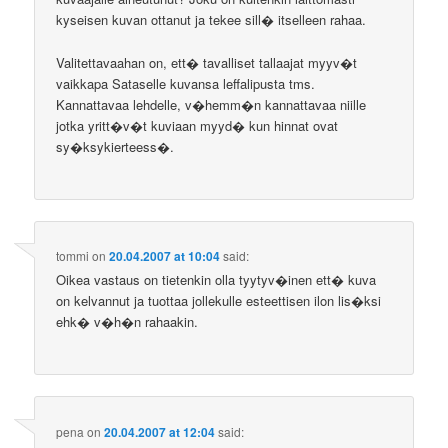
kyseisen kuvan ottanut ja tekee sill� itselleen rahaa.
Valitettavaahan on, ett� tavalliset tallaajat myyv�t
vaikkapa Sataselle kuvansa leffalipusta tms.
Kannattavaa lehdelle, v�hemm�n kannattavaa niille
jotka yritt�v�t kuviaan myyd� kun hinnat ovat
sy�ksykierteess�.
tommi
on
20.04.2007 at 10:04
said:
Oikea vastaus on tietenkin olla tyytyv�inen ett� kuva
on kelvannut ja tuottaa jollekulle esteettisen ilon lis�ksi
ehk� v�h�n rahaakin.
pena
on
20.04.2007 at 12:04
said: