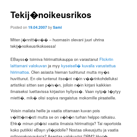
Tekij�noikeusrikos
Posted on
19.04.2007
by
Sami
Miten j�nnitt�v�� – huomasin olevani juuri uhrina
tekij�noikeusrikoksessa!
EBayss� toimiva hiirimattokauppa on varastanut
Flickriin
laittamani valokuvan
ja myy
kyseisell� kuvalla varustettua
hiirimattoa
. Olen asiasta hieman tuohtunut mutta my�s
huvittunut. En ole tuntenut itse�ni n�in v��rinkohdelluksi
artistiksi sitten sen p�iv�n, jolloin n�in kirjani kaikkien
ilmaiseksi luettavissa kirjaston hyllyss�. Vaan nytp� t�ytyy
mietti�, mik� olisi sopiva rangaistus mokomille piraateille.
Voisin mailata heille ja vaatia ottamaan kuvan pois
v�litt�m�sti mutta se on v�h�n turhan helppo ratkaisu.
Ehk� minun pit�isi vaatia ilmaisia hiirimattoja? Tai raportoida
koko putiikki eBayn yll�pidolle? Nostaa oikeusjuttu ja vaatia
miljoonakorvauksia? Asentaa valokuviini DRM? Hyvi�