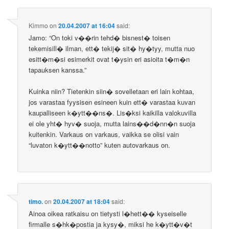
Kimmo
on
20.04.2007 at 16:04
said:
Jamo: “On toki v��rin tehd� bisnest� toisen
tekemisill� ilman, ett� tekij� sit� hy�tyy, mutta nuo
esitt�m�si esimerkit ovat t�ysin eri asioita t�m�n
tapauksen kanssa.”
Kuinka niin? Tietenkin siin� sovelletaan eri lain kohtaa,
jos varastaa fyysisen esineen kuin ett� varastaa kuvan
kaupalliseen k�ytt��ns�. Lis�ksi kaikilla valokuvilla
ei ole yht� hyv� suoja, mutta lains��d�nn�n suoja
kuitenkin. Varkaus on varkaus, vaikka se olisi vain
“luvaton k�ytt��notto” kuten autovarkaus on.
timo.
on
20.04.2007 at 18:04
said:
Ainoa oikea ratkaisu on tietysti l�hett�� kyseiselle
firmalle s�hk�postia ja kysy�, miksi he k�ytt�v�t