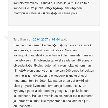
kohtalotovereillesi Disneylle, Lucasille ja muille kaltoin
kohdelluille. Voipi olla, ett� t�m� jenkkil�inen
mattopulju katoaisi v�hin ��nin kauas pois.
Tero Sivula
on
20.04.2007 at 08:04
said:
Itse olen muutaman kerran t�rm�nnyt kuvan varastajiin
suomessa, kuvakori.com puitteissa. Suomen
vahingonkorvauslaki kun ei tunne kuin menetetyn ansion
menetyksen, niin oikeudesta voisi saada sen 40 euroa +
oikeudenk�yntikulut. Joten aina olen hoitanut homman
niin ett� olen sanonyt ett� maksan 900 euroa tai seitten
menn���n oikeuteen ja oikeudenk�yntikulut ovat
muutaman tonnin. Joten kannattaa ottaa yst�v�llisin
elein yhtytt� kyseiseen firmaan ja kertoa mist� on
kysymys ja ett� olet ottanyt yhteytt� jo paikalliseen
lakimieheen. Haluat sovitella asian. Annat iba tilinumeron
ja kerrot ett� kun tilille rapsahtaa 900 dollaria niin juttu
on unohdettu.