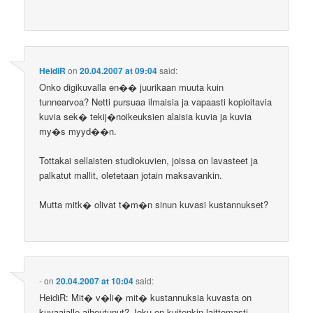
HeidiR
on
20.04.2007 at 09:04
said:
Onko digikuvalla en�� juurikaan muuta kuin
tunnearvoa? Netti pursuaa ilmaisia ja vapaasti kopioitavia
kuvia sek� tekij�noikeuksien alaisia kuvia ja kuvia
my�s myyd��n.
Tottakai sellaisten studiokuvien, joissa on lavasteet ja
palkatut mallit, oletetaan jotain maksavankin.
Mutta mitk� olivat t�m�n sinun kuvasi kustannukset?
-
on
20.04.2007 at 10:04
said:
HeidiR: Mit� v�li� mit� kustannuksia kuvasta on
kuvaajalle aiheutunut? Joku on kuitenkin laittomasti