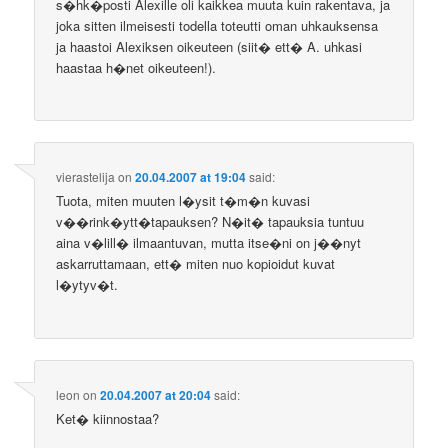
s�hk�posti Alexille oli kaikkea muuta kuin rakentava, ja
joka sitten ilmeisesti todella toteutti oman uhkauksensa
ja haastoi Alexiksen oikeuteen (siit� ett� A. uhkasi
haastaa h�net oikeuteen!).
vierastelija
on
20.04.2007 at 19:04
said:
Tuota, miten muuten l�ysit t�m�n kuvasi
v��rink�ytt�tapauksen? N�it� tapauksia tuntuu
aina v�lill� ilmaantuvan, mutta itse�ni on j��nyt
askarruttamaan, ett� miten nuo kopioidut kuvat
l�ytyv�t.
leon
on
20.04.2007 at 20:04
said:
Ket� kiinnostaa?