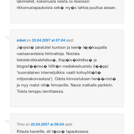
lakimiehet, kokemusta noista nc-lisenssin
rikkomustapauksista sek� my�s tahtoa puuttua asiaan.
edsel
on
20.04.2007 at 07:04
said:
J�rjest� jakelutiet kuntoon ja teet� l�j�kaupalla
vastaavanlaisia hiirimattoja. Nostata
tietotekniikkalehdiss�, iltap�iv�lehdiss� ja
blogosf��riss� hillit�n mediakeskustelu (l��ppi:
“suomalainen internetjulkkis vaatii kohuyhti�lt�
miljoonakorvauksia”). Odota kiinnostuksen her��mist�
ja myy matot niit� himoaville. Naura matkalla pankkiin.
Toista temppu tarvittaessa.
Timo
on
20.04.2007 at 08:04
said:
Kilauta kaverille, eli t�ss� tapauksessa