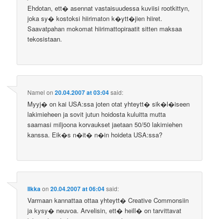
Ehdotan, ett� asennat vastaisuudessa kuviisi rootkittyn,
joka sy� kostoksi hiirimaton k�ytt�jien hiiret.
Saavatpahan mokomat hiirimattopiraatit sitten maksaa
tekosistaan.
Namel
on
20.04.2007 at 03:04
said:
Myyj� on kai USA:ssa joten otat yhteytt� sik�l�iseen
lakimieheen ja sovit jutun hoidosta kuluitta mutta
saamasi miljoona korvaukset jaetaan 50/50 lakimiehen
kanssa. Eik�s n�it� n�in hoideta USA:ssa?
Ilkka
on
20.04.2007 at 06:04
said:
Varmaan kannattaa ottaa yhteytt� Creative Commonsiin
ja kysy� neuvoa. Arvelisin, ett� heill� on tarvittavat