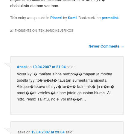
ehdotuksia otetaan vastaan.
This entry was posted in
Pinseri
by
Sami
. Bookmark the
permalink
.
27 THOUGHTS ON “
TEKIJ�NOIKEUSRIKOS
”
Comment
Newer Comments →
navigation
Anssi
on
19.04.2007 at 21:04
said:
Voisit kyll� mailata sinne mattop��majaan ja moittia
todella tyylitt�m�st� taustan sumentantamisesta.
Alkuper�iskuva oli syv�ter�v� kuin mik� ja n�m�
amat��rit vetelev�t sinne jotain gaussian blurria. Ai
hitto, remix sallittu, no ei voi mit��n…
jaska
on
19.04.2007 at 23:04
said: