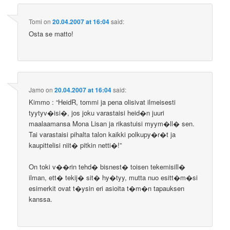
Tomi
on
20.04.2007 at 16:04
said:
Osta se matto!
Jamo
on
20.04.2007 at 16:04
said:
Kimmo : “HeidR, tommi ja pena olisivat ilmeisesti
tyytyv�isi�, jos joku varastaisi heid�n juuri
maalaamansa Mona Lisan ja rikastuisi myym�ll� sen.
Tai varastaisi pihalta talon kaikki polkupy�r�t ja
kaupittelisi niit� pitkin netti�!”
On toki v��rin tehd� bisnest� toisen tekemisill�
ilman, ett� tekij� sit� hy�tyy, mutta nuo esitt�m�si
esimerkit ovat t�ysin eri asioita t�m�n tapauksen
kanssa.