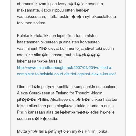
ottamaasi kuvaa lupaa kysym�tt� ja korvausta
maksamatta. Jatko riippuu sitten heid�n
vastauksestaan, mutta tuskin t�h�n nyt oikeuslaitosta
tarvitsee sotkea.
Kuinka kertakaikkisen lapsellista tuo ihmisten
haastaminen oikeuteen ja ainaisten korvausten
vaatiminen! Yll� olevat kommentoijat olivat toki suurin
osa pilke silm�kulmassa, mutta k�yk��p�
lukemassa t�t� farssia:
http://www.finlandforthought.net/2007/04/20/ive-filed-a-
complaint-to-helsinki-court-district-against-alexis-kouros/
Olen eritt�in pettynyt konfliktin kumpaankin osapuoleen,
Alexis Courokseen ja Finland for Thought -blogin
pit�j��n Philiin. Alexikseen, ett� h�n uhkaa haastaa
toisen oikeuteen parin blogikuvan takia istumatta ensin
Philin kanssaan alas tai l�hett�m�tt� edes h�nelle
suoraan s�hk�postia.
Mutta yht� lailla pettynyt olen my�s Philiin, jonka