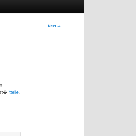
Next
→
n
ist�
ittelle
.