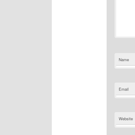
Name
Email
Website