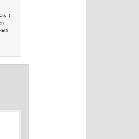
as ;) .
en
asti