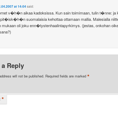
2.04.2007 at 14:04
said:
ternet v�h�n aikaa kadoksissa. Kun sain toimimaan, tulin t�nne: ja k
, pit�isk�h�n suomalaisia kehottaa ottamaan mallia. Malesialla niitt
n mukaan oli joku enn�tystenhaalintapyrkimys. (jestas, onkohan oike
sana?)
 a Reply
*
address will not be published.
Required fields are marked
*
t