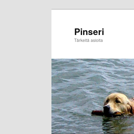
Skip
to
primary
Pinseri
content
Tärkeitä asioita