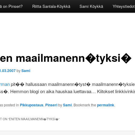
ä on Pinseri?
Riitta Santala-Köykkä
Sami Köykkä
Yhteystiedot
ten maailmanenn�tyksi�
1.03.2007
by
Sami
urman
pit�� hallussaan maailmanenn�tyst� maailmanenn�tyksie
 Hemmon blogi on aika hauskaa luettavaa… Kiitokset linkkivink
as posted in
Pikkupostaus
,
Pinseri
by
Sami
. Bookmark the
permalink
.
 ON “
ENITEN MAAILMANENN�TYKSI�
”