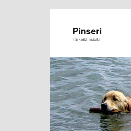
Skip
to
primary
Pinseri
content
Tärkeitä asioita