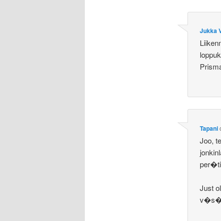
Jukka 
Liike
loppu
Prism
Tapani
Joo, 
jonkin
per�ti
Just o
v�s�t�