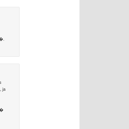
s�.
s
 ja
��