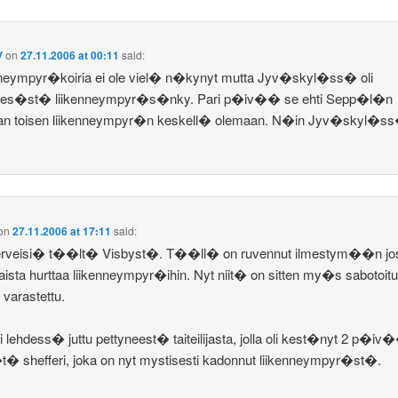
V
on
27.11.2006 at 00:11
said:
nneympyr�koiria ei ole viel� n�kynyt mutta Jyv�skyl�ss� oli
kes�st� liikenneympyr�s�nky. Pari p�iv�� se ehti Sepp�l�n
an toisen liikenneympyr�n keskell� olemaan. N�in Jyv�skyl�s
on
27.11.2006 at 17:11
said:
terveisi� t��lt� Visbyst�. T��ll� on ruvennut ilmestym��n jo
laista hurttaa liikenneympyr�ihin. Nyt niit� on sitten my�s sabotoitu,
 varastettu.
li lehdess� juttu pettyneest� taiteilijasta, jolla oli kest�nyt 2 p�iv
 shefferi, joka on nyt mystisesti kadonnut liikenneympyr�st�.