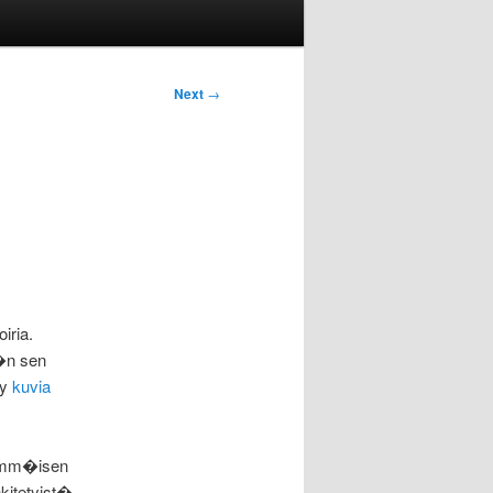
Next
→
iria.
�n sen
yy
kuvia
simm�isen
kitetyist�