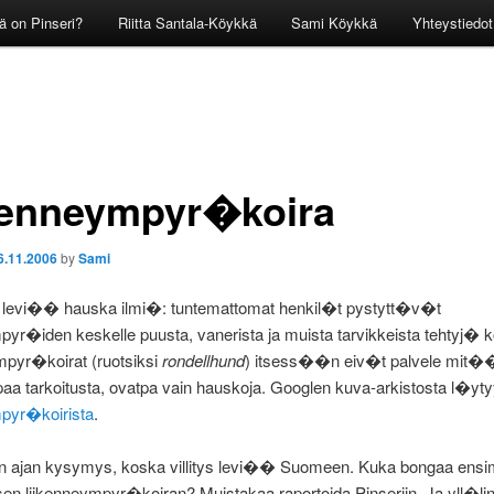
ä on Pinseri?
Riitta Santala-Köykkä
Sami Köykkä
Yhteystiedot
kenneympyr�koira
6.11.2006
by
Sami
 levi�� hauska ilmi�: tuntemattomat henkil�t pystytt�v�t
pyr�iden keskelle puusta, vanerista ja muista tarvikkeista tehtyj� ko
mpyr�koirat (ruotsiksi
rondellhund
) itsess��n eiv�t palvele mit�
 tarkoitusta, ovatpa vain hauskoja. Googlen kuva-arkistosta l�yt
mpyr�koirista
.
in ajan kysymys, koska villitys levi�� Suomeen. Kuka bongaa en
n liikenneympyr�koiran? Muistakaa raportoida Pinseriin. Ja yll�lin