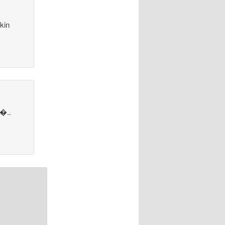
kin
s�..