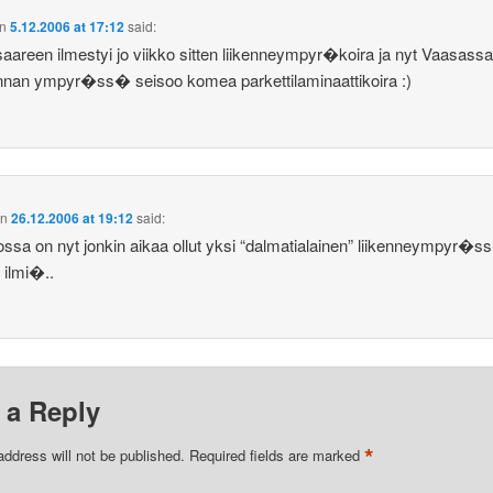
n
5.12.2006 at 17:12
said:
saareen ilmestyi jo viikko sitten liikenneympyr�koira ja nyt Vaasassa
nnan ympyr�ss� seisoo komea parkettilaminaattikoira :)
on
26.12.2006 at 19:12
said:
ssa on nyt jonkin aikaa ollut yksi “dalmatialainen” liikenneympyr�s
ilmi�..
 a Reply
*
address will not be published.
Required fields are marked