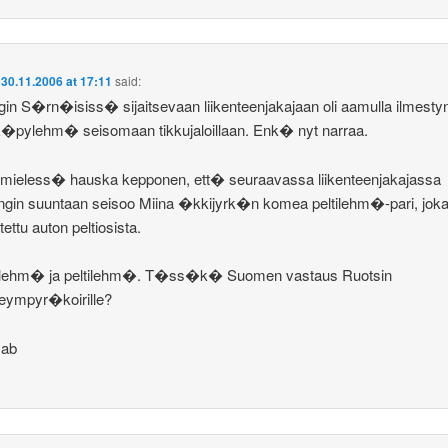
n
30.11.2006 at 17:11
said:
gin S�rn�isiss� sijaitsevaan liikenteenjakajaan oli aamulla ilmesty
k�pylehm� seisomaan tikkujaloillaan. Enk� nyt narraa.
mieless� hauska kepponen, ett� seuraavassa liikenteenjakajassa
gin suuntaan seisoo Miina �kkijyrk�n komea peltilehm�-pari, jok
tettu auton peltiosista.
ehm� ja peltilehm�. T�ss�k� Suomen vastaus Ruotsin
neympyr�koirille?
mab