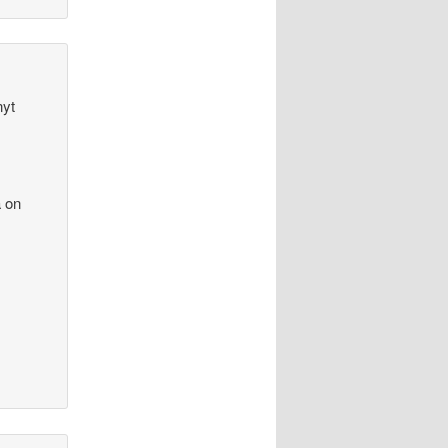
nyt
a on