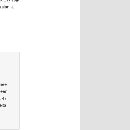
salan ja
�nee
teen
s 47
elta