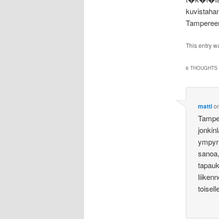
kuvistahan
Tampereen
This entry w
6 THOUGHTS 
matti
o
Tamper
jonkin
ympyr�
sanoa,
tapauk
liiken
toisel