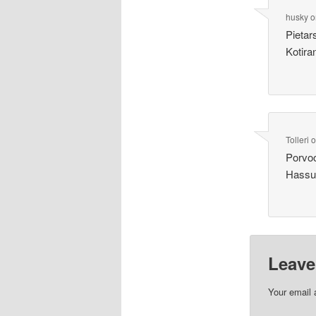
husky
o
Pietar
Kotira
Tolleri
Porvoo
Hassu 
Leave
Your email 