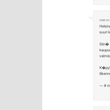
mab
o
Helsin
suuri 
Siin� 
kaupun
valmis
K�pyl
liiken
— # 