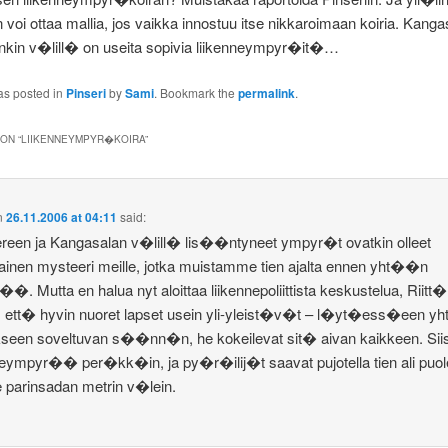
 voi ottaa mallia, jos vaikka innostuu itse nikkaroimaan koiria. Kanga
kin v�lill� on useita sopivia liikenneympyr�it�…
as posted in
Pinseri
by
Sami
. Bookmark the
permalink
.
ON “
LIIKENNEYMPYR�KOIRA
”
n
26.11.2006 at 04:11
said:
een ja Kangasalan v�lill� lis��ntyneet ympyr�t ovatkin olleet
lainen mysteeri meille, jotka muistamme tien ajalta ennen yht��n
�. Mutta en halua nyt aloittaa liikennepoliittista keskustelua, Riitt
 ett� hyvin nuoret lapset usein yli-yleist�v�t – l�yt�ess�een yh
seen soveltuvan s��nn�n, he kokeilevat sit� aivan kaikkeen. Sii
neympyr�� per�kk�in, ja py�r�ilij�t saavat pujotella tien ali puol
le parinsadan metrin v�lein.