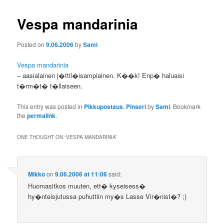
Vespa mandarinia
Posted on
9.06.2006
by
Sami
Vespa mandarinia
– aasialainen j�ttil�isampiainen. K��k! Enp� haluaisi
t�rm�t� t�llaiseen.
This entry was posted in
Pikkupostaus
,
Pinseri
by
Sami
. Bookmark
the
permalink
.
ONE THOUGHT ON “
VESPA MANDARINIA
”
Mikko
on
9.06.2006 at 11:06
said:
Huomasitkos muuten, ett� kyseisess�
hy�nteisjutussa puhuttiin my�s Lasse Vir�nist�? ;)