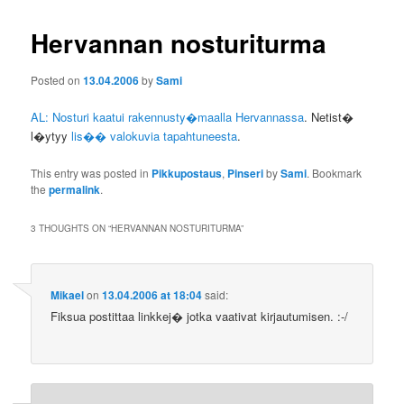
Hervannan nosturiturma
Posted on
13.04.2006
by
Sami
AL:
Nosturi kaatui rakennusty�maalla Hervannassa
.
Netist�
l�ytyy
lis�� valokuvia tapahtuneesta
.
This entry was posted in
Pikkupostaus
,
Pinseri
by
Sami
. Bookmark
the
permalink
.
3 THOUGHTS ON “
HERVANNAN NOSTURITURMA
”
Mikael
on
13.04.2006 at 18:04
said:
Fiksua postittaa linkkej� jotka vaativat kirjautumisen. :-/