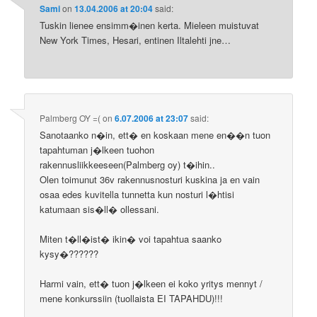
Sami
on
13.04.2006 at 20:04
said:
Tuskin lienee ensimm�inen kerta. Mieleen muistuvat
New York Times, Hesari, entinen Iltalehti jne…
Palmberg OY =(
on
6.07.2006 at 23:07
said:
Sanotaanko n�in, ett� en koskaan mene en��n tuon
tapahtuman j�lkeen tuohon
rakennusliikkeeseen(Palmberg oy) t�ihin..
Olen toimunut 36v rakennusnosturi kuskina ja en vain
osaa edes kuvitella tunnetta kun nosturi l�htisi
katumaan sis�ll� ollessani.
Miten t�ll�ist� ikin� voi tapahtua saanko
kysy�??????
Harmi vain, ett� tuon j�lkeen ei koko yritys mennyt /
mene konkurssiin (tuollaista EI TAPAHDU)!!!