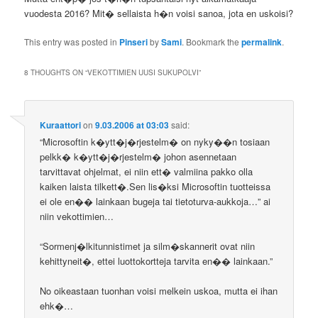
vuodesta 2016? Mit� sellaista h�n voisi sanoa, jota en uskoisi?
This entry was posted in
Pinseri
by
Sami
. Bookmark the
permalink
.
8 THOUGHTS ON “
VEKOTTIMIEN UUSI SUKUPOLVI
”
Kuraattori
on
9.03.2006 at 03:03
said:
“Microsoftin k�ytt�j�rjestelm� on nyky��n tosiaan
pelkk� k�ytt�j�rjestelm� johon asennetaan
tarvittavat ohjelmat, ei niin ett� valmiina pakko olla
kaiken laista tilkett�.Sen lis�ksi Microsoftin tuotteissa
ei ole en�� lainkaan bugeja tai tietoturva-aukkoja…” ai
niin vekottimien…
“Sormenj�lkitunnistimet ja silm�skannerit ovat niin
kehittyneit�, ettei luottokortteja tarvita en�� lainkaan.”
No oikeastaan tuonhan voisi melkein uskoa, mutta ei ihan
ehk�…