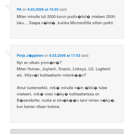
PA
on
9.03.2006 at 15:03
said:
Miten minulle tuli 2000-luvun puoliv�list� mieleen 2500-
luku… Saapa n�hd�, kuinka Microsoftilla silloin potkii.
Petja J�ppinen
on
9.03.2006 at 17:03
said:
Nyt en oikein ymm�rr�?
Miten Humax, Joytech, Snazio, Linksys, LG, Logitech
etc. liittyv�t kotiteatteriin mitenk��n?
Ainut tuotemerkki, mik� minulle n�in �kki� tulee
mieleeni, mik� voisi n�ky� kotiteatterissa on
B�sendorfer, mutta ei siin�k��n tarvi nimen n�ky�,
kun kerran ollaan kotona.