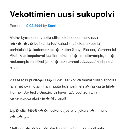
Vekottimien uusi sukupolvi
Posted on
9.03.2006
by
Sami
Viel� kymmenen vuotta sitten olohuoneen nurkassa
n�k�tt�v� kotiteatteriksi kutsuttu laitekasa koostui
perinteisist� tuotemerkeist�, kuten Sony, Pioneer, Yamaha tai
Akai. Mustanpuhuvat laatikot olivat sit� uskottavampia, mit�
raskaampia ne olivat ja mit� paksummat
hifitassut
niiden alla
olivat.
2000-luvun puoliv�liss� uudet laatikot valtaavat tilaa vanhoilta
ja nimet ovat jotain ihan muuta kuin perinteist� raskasta hifi�:
Humax, Joytech, Snazio, Linksys, LG, Logitech… ja
kaikenkukkuraksi viel� Microsoft.
Eip� olisi t�t�k��n uskonut jos olisi joku sit� minulle
v�itt�nyt.
Mutta ent�p� jos t�h�n tupsahtaisi nyt aikamatkaaja