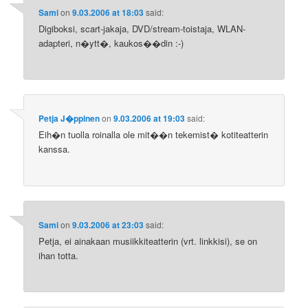
Sami
on
9.03.2006 at 18:03
said:
Digiboksi, scart-jakaja, DVD/stream-toistaja, WLAN-
adapteri, n�ytt�, kaukos��din :-)
Petja J�ppinen
on
9.03.2006 at 19:03
said:
Eih�n tuolla roinalla ole mit��n tekemist� kotiteatterin
kanssa.
Sami
on
9.03.2006 at 23:03
said:
Petja, ei ainakaan musiikkiteatterin (vrt. linkkisi), se on
ihan totta.