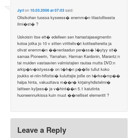
Jyri
on
10.03.2006 at 07:03
said:
Olisikohan tuossa kyseess� enemm�n tilastollisesta
ilmi�st� ?
Uskoisin itse ett� edelleen sen harrastajasegmentin
kotoa jotka jo 10 v sitten viritteliv�t kotiteattereita ja
olivat enemm�n ��nenlaadun per�ss� l�ytyy sit�
samaa Pioneerin, Yamahan, Harman Kardonin, Marantz:n
tai muiden vastaavien valmistajien rautaa mutta DVD:n
arkip�iv�istyess� on t�h�n p��lle tullut koko
joukko ei-niin-hifistisi� kuluttajie joille on t�rke�mp��
halpa hinta, vakuuttava m��r� kirjainyhdistelmi�
laitteen kyljess� ja v�hint��n 5.1 kaiutinta
huoneennurkissa kuin muut ��nelliset elementit ?
Leave a Reply