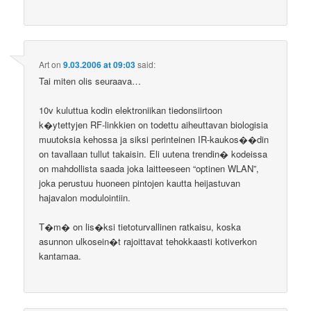
Art
on
9.03.2006 at 09:03
said:
Tai miten olis seuraava…
10v kuluttua kodin elektroniikan tiedonsiirtoon
k�ytettyjen RF-linkkien on todettu aiheuttavan biologisia
muutoksia kehossa ja siksi perinteinen IR-kaukos��din
on tavallaan tullut takaisin. Eli uutena trendin� kodeissa
on mahdollista saada joka laitteeseen “optinen WLAN”,
joka perustuu huoneen pintojen kautta heijastuvan
hajavalon modulointiin.
T�m� on lis�ksi tietoturvallinen ratkaisu, koska
asunnon ulkosein�t rajoittavat tehokkaasti kotiverkon
kantamaa.