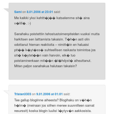
Sami
on
8.01.2006 at 23:01
said:
Me kaikki yksi kehitt�j�� katselemme sit� aina
v�lill�. :-)
Sanahaku poistettiin tehostustoimenpiteiden vuoksi mutta
harkitsen sen laittamista takaisin. T�h�n asti olin
odottanut hieman reaktioita – nimitt�in en haluaisi
pit�� k�yt�ss� suhteellisen raskasta toimintoa jos
sit� k�ytet��n vain harvoin, eik� tuo
poistaminenkaan mit��n �l�hdyst� aiheuttanut.
Miten paljon sanahakua halutaan takaisin?
Tristan3303
on
9.01.2006 at 01:01
said:
Tee gallup blogiinne aiheesta? Blogihaku on v�h�n
h�lm� (meinaan jos siihen menee suunnilleen samat
resurssit) koska blogin luulisi l�ytyv�n aakkosista.