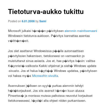
Tietoturva-aukko tukittu
Posted on
6.01.2006
by
Sami
Microsoft julkaisi t�n��n p�ivityksen
aiemmin mainitsemaani
Windowsin tietoturva-aukkoon. P�ivitys kannattaa asentaa
v�litt�m�sti.
Jos olet asettanut Windowsissa p��lle automaattisen
p�ivityksien hakemisen, tietokoneesi on varmaankin jo
muistuttanut sinua asiasta. Jos et, hae p�ivitys k�sin: valitse
K�ynnist�-valikosta Kaikki ohjelmat ja sielt� Windows update
-sivusto. Jos et halua k�ytt�� Windows updatea, p�ivityksen
voi hakea my�s
Microsoftin sivuilta
.
Asennuksen j�lkeen on syyt� purkaa aiemmin tehdyt
h�t�korjaukset. Jos siis asensit t�m�n kuun alussa
Pinseriss� ja monissa muissa paikoissa neuvotut korjaukset
tietokoneeseesi, l�yd�t alta ohjeet niiden purkamiseen.