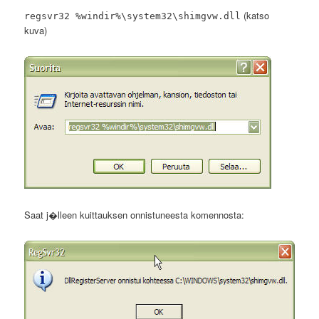
(katso
regsvr32 %windir%\system32\shimgvw.dll
kuva)
Saat j�lleen kuittauksen onnistuneesta komennosta: