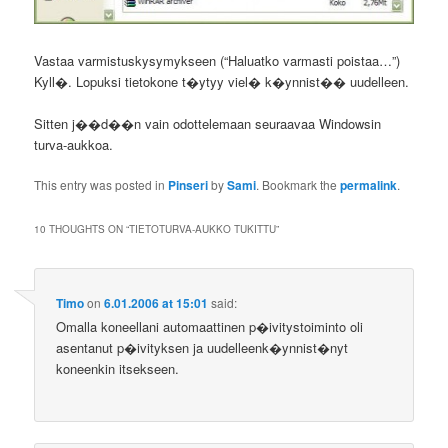
Vastaa varmistuskysymykseen (“Haluatko varmasti poistaa…”)
Kyll�. Lopuksi tietokone t�ytyy viel� k�ynnist�� uudelleen.
Sitten j��d��n vain odottelemaan seuraavaa Windowsin
turva-aukkoa.
This entry was posted in
Pinseri
by
Sami
. Bookmark the
permalink
.
10 THOUGHTS ON “
TIETOTURVA-AUKKO TUKITTU
”
Timo
on
6.01.2006 at 15:01
said:
Omalla koneellani automaattinen p�ivitystoiminto oli
asentanut p�ivityksen ja uudelleenk�ynnist�nyt
koneenkin itsekseen.