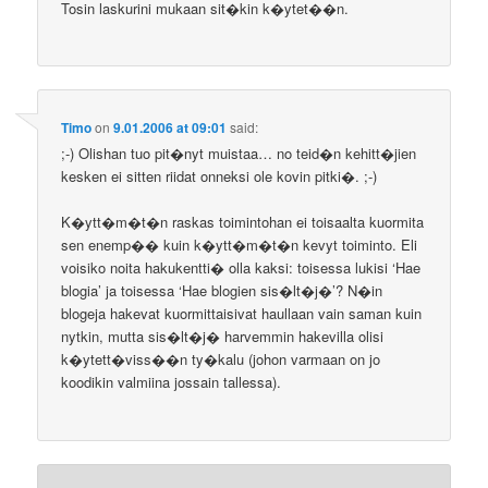
Tosin laskurini mukaan sit�kin k�ytet��n.
Timo
on
9.01.2006 at 09:01
said:
;-) Olishan tuo pit�nyt muistaa… no teid�n kehitt�jien
kesken ei sitten riidat onneksi ole kovin pitki�. ;-)
K�ytt�m�t�n raskas toimintohan ei toisaalta kuormita
sen enemp�� kuin k�ytt�m�t�n kevyt toiminto. Eli
voisiko noita hakukentti� olla kaksi: toisessa lukisi ‘Hae
blogia’ ja toisessa ‘Hae blogien sis�lt�j�’? N�in
blogeja hakevat kuormittaisivat haullaan vain saman kuin
nytkin, mutta sis�lt�j� harvemmin hakevilla olisi
k�ytett�viss��n ty�kalu (johon varmaan on jo
koodikin valmiina jossain tallessa).