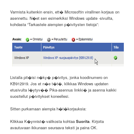
Varmista kuitenkin ensin, ett� Microsoftin virallinen korjaus on
asennettu. N�et sen esimerkiksi Windows update -sivuilta,
kohdasta “Tarkastele aiempien p�ivitysten tietoja”:
Listalla pit�isi n�ky� p�ivitys, jonka koodinumero on
KB912919. Jos et n�e t�t�, klikkaa Windows updaten
etusivulta l�ytyv�� Pika-asennus linkki� ja asenna kaikki
suositellut p�ivitykset koneellesi.
Sitten purkamaan aiempia h�t�korjauksia:
Klikkaa K�ynnist�-valikosta kohtaa
Suorita
. Kirjoita
avautuvaan ikkunaan seuraava teksti ja paina OK.