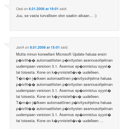
Ossi
on
6.01.2006 at 19:01
said:
Juu, se vasta turvallisen olon saakin aikaan… :)
JariA
on
8.01.2006 at 15:01
said:
Mutta minun koneellani Microsoft Update haluaa ensin
p�ivitt�� automaattisten p�ivitysten asennusohjelman
uudempaan versioon 3.1. Asennus ep�onnistuu syyst�
tai toisesta. Kone on k�ynnistett�v� uudelleen.
T�m�n j�lkeen automaattinen p�ivitysohjelma haluaa
p�ivitt�� automaattisten p�ivitysten asennusohjelman
uudempaan versioon 3.1. Asennus ep�onnistuu syyst�
tai toisesta. Kone on k�ynnistett�v� uudelleen.
T�m�n j�lkeen automaattinen p�ivitysohjelma haluaa
p�ivitt�� automaattisten p�ivitysten asennusohjelman
uudempaan versioon 3.1. Asennus ep�onnistuu syyst�
tai toisesta. Kone on k�ynnistett�v� uudelleen …