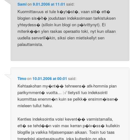
Sami
on
9.01.2006 at 11:01
said:
Kuormittavuus ei tule k�yt�st�, vaan siit� ett�
blogien sis�lt� joudutaan indeksoimaan tarkistuksen
yhteydess� (silloin kun blogi on p�ivittynyt). Ei
mitenk��n ylen raskas operaatio toki, nyt kun ollaan
uudella serverill�kin, siksi olen mietiskellyt sen
palauttamista.
Timo
on
10.01.2006 at 00:01
said:
Kehtaakohan my�nt�� tehneens� atk-hommia pian
parikymment� vuotta… :-/ tietysti tuo indeksointi
kuormittaa enemm�n kuin se pelkk� ensimm�isen�
mieleen tullut haku.
Kenties indeksointia voisi kevent�� varmistamalla,
ett� se tehd��n vain max kerran p�iv�ss� kullekin
blogille ja vaikka hiljaisempaan aikaan. Tosin tuo taas
torpedoisi ajantasaisuutta, joka kuitenkin on aika