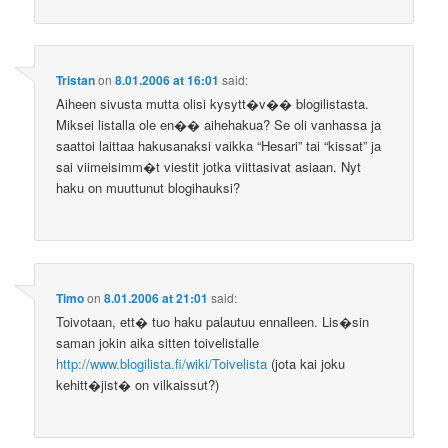
Tristan
on
8.01.2006 at 16:01
said:
Aiheen sivusta mutta olisi kysytt�v�� blogilistasta.
Miksei listalla ole en�� aihehakua? Se oli vanhassa ja
saattoi laittaa hakusanaksi vaikka “Hesari” tai “kissat” ja
sai viimeisimm�t viestit jotka viittasivat asiaan. Nyt
haku on muuttunut blogihauksi?
Timo
on
8.01.2006 at 21:01
said:
Toivotaan, ett� tuo haku palautuu ennalleen. Lis�sin
saman jokin aika sitten toivelistalle
http://www.blogilista.fi/wiki/Toivelista
(jota kai joku
kehitt�jist� on vilkaissut?)