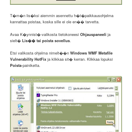
T�m�n lis�ksi aiemmin asennettu h�t�paikkausohjelma
kannattaa poistaa, koska sille ei ole en�� tarvetta.
Avaa K�ynnist�-valikosta tietokoneesi
Ohjauspaneeli
ja
sielt�
Lis�� tai poista sovellus
.
Etsi valikosta ohjelma nimelt��n
Windows WMF Metafile
Vulnerability HotFix
ja klikkaa sit� kerran. Klikkaa lopuksi
Poista
-painiketta.