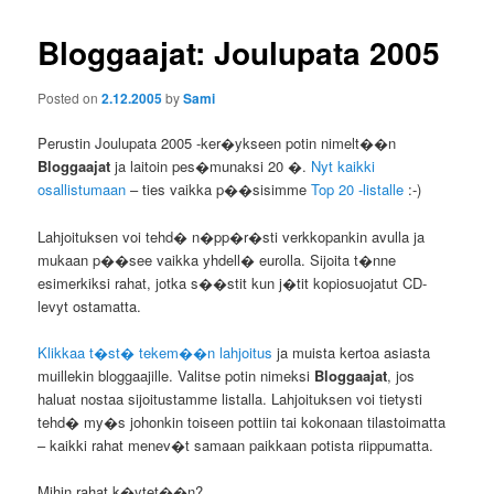
Bloggaajat: Joulupata 2005
Posted on
2.12.2005
by
Sami
Perustin Joulupata 2005 -ker�ykseen potin nimelt��n
Bloggaajat
ja laitoin pes�munaksi 20 �.
Nyt kaikki
osallistumaan
– ties vaikka p��sisimme
Top 20 -listalle
:-)
Lahjoituksen voi tehd� n�pp�r�sti verkkopankin avulla ja
mukaan p��see vaikka yhdell� eurolla. Sijoita t�nne
esimerkiksi rahat, jotka s��stit kun j�tit kopiosuojatut CD-
levyt ostamatta.
Klikkaa t�st� tekem��n lahjoitus
ja muista kertoa asiasta
muillekin bloggaajille. Valitse potin nimeksi
Bloggaajat
, jos
haluat nostaa sijoitustamme listalla. Lahjoituksen voi tietysti
tehd� my�s johonkin toiseen pottiin tai kokonaan tilastoimatta
– kaikki rahat menev�t samaan paikkaan potista riippumatta.
Mihin rahat k�ytet��n?