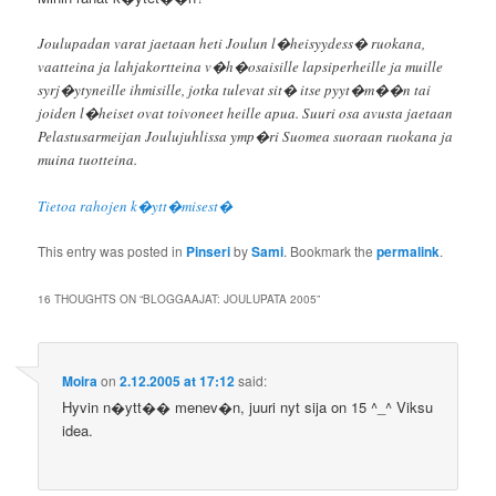
Joulupadan varat jaetaan heti Joulun l�heisyydess� ruokana,
vaatteina ja lahjakortteina v�h�osaisille lapsiperheille ja muille
syrj�ytyneille ihmisille, jotka tulevat sit� itse pyyt�m��n tai
joiden l�heiset ovat toivoneet heille apua. Suuri osa avusta jaetaan
Pelastusarmeijan Joulujuhlissa ymp�ri Suomea suoraan ruokana ja
muina tuotteina.
Tietoa rahojen k�ytt�misest�
This entry was posted in
Pinseri
by
Sami
. Bookmark the
permalink
.
16 THOUGHTS ON “
BLOGGAAJAT: JOULUPATA 2005
”
Moira
on
2.12.2005 at 17:12
said:
Hyvin n�ytt�� menev�n, juuri nyt sija on 15 ^_^ Viksu
idea.