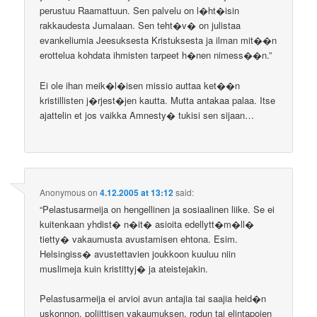
perustuu Raamattuun. Sen palvelu on l�ht�isin
rakkaudesta Jumalaan. Sen teht�v� on julistaa
evankeliumia Jeesuksesta Kristuksesta ja ilman mit��n
erottelua kohdata ihmisten tarpeet h�nen nimess��n.”
Ei ole ihan meik�l�isen missio auttaa ket��n
kristillisten j�rjest�jen kautta. Mutta antakaa palaa. Itse
ajattelin et jos vaikka Amnesty� tukisi sen sijaan…
Anonymous
on
4.12.2005 at 13:12
said:
“Pelastusarmeija on hengellinen ja sosiaalinen liike. Se ei
kuitenkaan yhdist� n�it� asioita edellytt�m�ll�
tietty� vakaumusta avustamisen ehtona. Esim.
Helsingiss� avustettavien joukkoon kuuluu niin
muslimeja kuin kristittyj� ja ateistejakin.
Pelastusarmeija ei arvioi avun antajia tai saajia heid�n
uskonnon, poliittisen vakaumuksen, rodun tai elintapojen