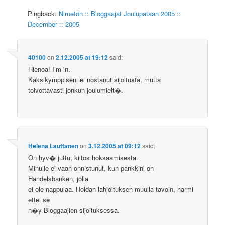
Pingback:
Nimetön :: Bloggaajat Joulupataan 2005 ::
December :: 2005
40100
on
2.12.2005 at 19:12
said:
Hienoa! I’m in.
Kaksikymppiseni ei nostanut sijoitusta, mutta
toivottavasti jonkun joulumielt�.
Helena Lauttanen
on
3.12.2005 at 09:12
said:
On hyv� juttu, kiitos hoksaamisesta.
Minulle ei vaan onnistunut, kun pankkini on
Handelsbanken, jolla
ei ole nappulaa. Hoidan lahjoituksen muulla tavoin, harmi
ettei se
n�y Bloggaajien sijoituksessa.