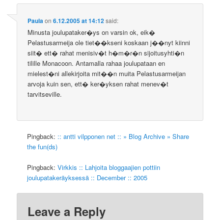
Paula
on
6.12.2005 at 14:12
said:
Minusta joulupataker�ys on varsin ok, eik�
Pelastusarmeija ole tiet��kseni koskaan j��nyt kiinni
siit� ett� rahat menisiv�t h�m�r�n sijoitusyhti�n
tilille Monacoon. Antamalla rahaa joulupataan en
mielest�ni allekirjoita mit��n muita Pelastusarmeijan
arvoja kuin sen, ett� ker�yksen rahat menev�t
tarvitseville.
Pingback:
:: antti vilpponen net :: » Blog Archive » Share
the fun(ds)
Pingback:
Virkkis :: Lahjoita bloggaajien pottiin
joulupatakeräyksessä :: December :: 2005
Leave a Reply