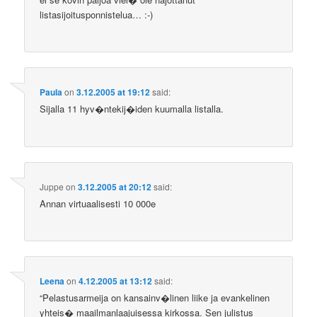
listasijoitusponnistelua… :-)
Paula
on
3.12.2005 at 19:12
said:
Sijalla 11 hyv�ntekij�iden kuumalla listalla.
Juppe
on
3.12.2005 at 20:12
said:
Annan virtuaalisesti 10 000e
Leena
on
4.12.2005 at 13:12
said:
“Pelastusarmeija on kansainv�linen liike ja evankelinen
yhteis� maailmanlaajuisessa kirkossa. Sen julistus