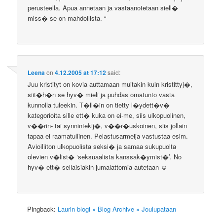
perusteella. Apua annetaan ja vastaanotetaan siell�
miss� se on mahdollista. “
Leena
on
4.12.2005 at 17:12
said:
Juu kristityt on kovia auttamaan muitakin kuin kristittyj�,
siit�h�n se hyv� mieli ja puhdas omatunto vasta
kunnolla tuleekin. T�ll�in on tietty l�ydett�v�
kategorioita sille ett� kuka on ei-me, siis ulkopuolinen,
v��rin- tai synnintekij�, v��r�uskoinen, siis jollain
tapaa ei raamatullinen. Pelastusarmeija vastustaa esim.
Avioiliiton ulkopuolista seksi� ja samaa sukupuolta
olevien v�list� ‘seksuaalista kanssak�ymist�’. No
hyv� ett� sellaisiakin jumalattomia autetaan ☺
Pingback:
Laurin blogi » Blog Archive » Joulupataan