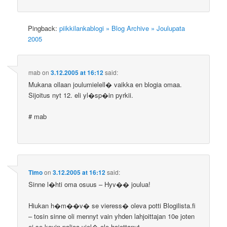
Pingback:
piikkilankablogi » Blog Archive » Joulupata
2005
mab
on
3.12.2005 at 16:12
said:
Mukana ollaan joulumielell� vaikka en blogia omaa.
Sijoitus nyt 12. eli yl�sp�in pyrkii.
# mab
Timo
on
3.12.2005 at 16:12
said:
Sinne l�hti oma osuus – Hyv�� joulua!
Hiukan h�m��v� se vieress� oleva potti Blogilista.fi
– tosin sinne oli mennyt vain yhden lahjoittajan 10e joten
ei se kovin paljoa viel� ole hajottanut